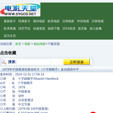
最新影片
经典影片
国内电影
欧美电影
日韩电影
华语电视
日韩电视
欧美电视
综艺节目
动漫资源
游戏下载
1024高清
留言板
加入收藏
设为主页
当前位置：
首页
>
电影
>
精品电影
>下载页面
点击收藏
搜索:
1978年中国香港经典动作片《十字锁喉手》蓝光国语中字
发布时间：2024-12-01 17:06:19
◎译 名 十字鎖喉手/Shaolin Handlock
◎片 名 十字锁喉手
◎年 代 1978
◎产 地 中国香港
◎类 别 动作
◎语 言 汉语普通话
◎字 幕 中文字幕
◎上映日期 1978-06-10(中国香港)