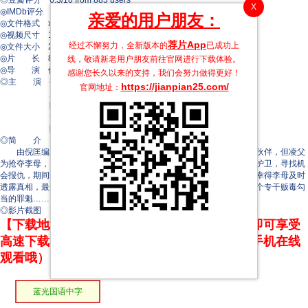
◎豆瓣评分 6.3/10 from 885 users
X
◎IMDb评分 6.1/10 from 321 users
亲爱的用户朋友：
◎文件格式 x264 + ACC
◎视频尺寸 1920 x 1080
荐片App
经过不懈努力，全新版本的
已成功上
◎文件大小 2069 MB
◎片 长 88 Mins
线，敬请新老用户朋友前往官网进行下载体验。
◎导 演 何梦华
感谢您长久以来的支持，我们会努力做得更好！
◎主 演 姜大卫
https://jianpian25.com/
官网地址：
罗烈
陈萍
詹森
陈惠敏
◎简 介
由倪匡编剧，何梦华导演的功夫片。凌豪与李成鹰之父，原为合作伙伴，但凌父
为抢夺李母，竟施计导致李父家破人亡。李成鹰为报父仇，潜入凌家作护卫，寻找机
会报仇，期间李成鹰与失散兄长坤狮相遇，在互不知情下，手足相残，幸得李母及时
透露真相，最后误会冰释，兄弟俩同仇敌忾，既报仇又为社会诛灭了一个专干贩毒勾
当的罪魁……
◎影片截图
【下载地址】本站专属下载器：点击下方链接 即可享受
高速下载和在线播放 专治迅雷无法下载（支持手机在线
观看哦）
蓝光国语中字