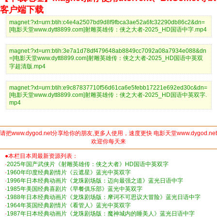
客户端下载
magnet:?xt=urn:btih:c4e4a2507bd9d8f9fbca3ae52a6fc32290db86c2&dn=
[电影天堂www.dytt8899.com]射雕英雄传：侠之大者-2025_HD国语中字.mp4
magnet:?xt=urn:btih:3e7a1d78df479648ab8849cc7092a08a7934e088&dn
=[电影天堂www.dytt8899.com]射雕英雄传：侠之大者-2025_HD国语中英双
字超清版.mp4
magnet:?xt=urn:btih:e9c87837710f56d61ca6e5febb17221e692ed30c&dn=
[电影天堂www.dytt8899.com]射雕英雄传：侠之大者-2025_HD国语中英双字.
mp4
请把www.dygod.net分享给你的朋友,更多人使用，速度更快 电影天堂www.dygod.net
欢迎你每天来
●本栏目本周最新资源列表：
·
2025年国产武侠片《射雕英雄传：侠之大者》HD国语中英双字
·
1960年印度经典剧情片《云遮星》蓝光中英双字
·
1996年日本经典动画片《龙珠剧场版：迈向最强之道》蓝光日语中字
·
1985年美国经典喜剧片《早餐俱乐部》蓝光中英双字
·
1988年日本经典动画片《龙珠剧场版：摩诃不可思议大冒险》蓝光日语中字
·
1964年英国经典剧情片《看管人》蓝光中英双字
·
1987年日本经典动画片《龙珠剧场版：魔神城内的睡美人》蓝光日语中字