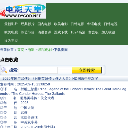
最新影片
经典影片
国内电影
欧美电影
日韩电影
华语电视
日韩电视
欧美电视
综艺节目
动漫资源
游戏下载
1024高清
留言板
加入收藏
设为主页
当前位置：
首页
>
电影
>
精品电影
>下载页面
点击收藏
搜索:
2025年国产武侠片《射雕英雄传：侠之大者》HD国语中英双字
发布时间：2025-09-15 23:08:50
◎译 名 射雕三部曲1/The Legend of the Condor Heroes: The Great Hero/Leg
ends of The Condor Heroes: The Gallants
◎片 名 射雕英雄传：侠之大者
◎年 代 2025
◎产 地 中国大陆
◎类 别 武侠
◎语 言 汉语普通话
◎字 幕 中英双字幕
◎上映日期 2025-01-29(中国大陆)