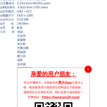
◎豆瓣评分 5.2/10 from 465263 users
◎IMDb评分 6.8/10 from 2700 users
◎文件格式 x264 + ACC
◎视频尺寸 1920 x 1080
◎文件大小 5726 MB
◎片 长 146 Mins
◎导 演 徐克
◎主 演 肖战
庄达菲
梁家辉
张文昕
巴雅尔图
阿如那
蔡少芬
胡军
吴兴国
纳仁巴特尔
X
亲爱的用户朋友：
依特格勒
李海涛
图门巴雅尔
荐片App
经过不懈努力，全新版本的
已成功上
威力斯
线，敬请新老用户朋友前往官网进行下载体验。
元彬
感谢您长久以来的支持，我们会努力做得更好！
杜玉明
https://jianpian24.com/
释彦能
官网地址：
许明虎
李晨