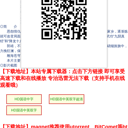
李欣阳
孙建魁
徐向东
王涌澄
刘占领
◎简 介
恩怨情仇的江湖，权势角力的战乱时代，郭靖（肖战 饰）童年离别家乡，逐渐炼
就可改变局面和命运的庞大力量。虽受高人赏识和器重，得传天下绝世武功“九阴真
经”和“降龙十八掌”，却惹来各方嫉忌，成为众矢之的。
郭靖，不亢不卑，怀赤子之心，与黄蓉（庄达菲 饰）在铁骑箭雨和硝烟旌旗中，
力挽狂澜，保护南宋边关。
雕海苍穹，勇者无惧，侠之大者，力拔山河，成就武林传说。
本片主要改编自金庸同名原著第34至40章。
◎影片截图
【下载地址】本站专属下载器：点击下方链接 即可享受
高速下载和在线播放 专治迅雷无法下载（支持手机在线
观看哦）
HD国语中字
HD国语中英双字超清
版
HD国语中英双字
【下载地址】magnet推荐使用utorrent、BitComet等bt