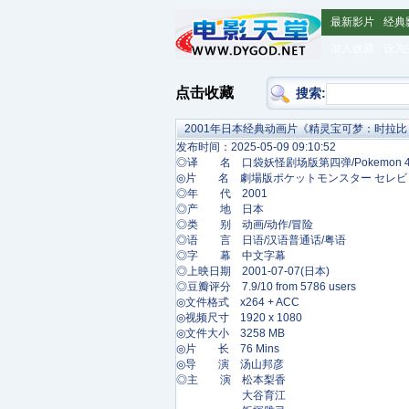
最新影片
经典
加入收藏
设为
点击收藏
搜索:
2001年日本经典动画片《精灵宝可梦：时拉
发布时间：2025-05-09 09:10:52
◎译 名 口袋妖怪剧场版第四弹/Pokemon 4ever: Best fri
◎片 名 劇場版ポケットモンスター セレビ
◎年 代 2001
◎产 地 日本
◎类 别 动画/动作/冒险
◎语 言 日语/汉语普通话/粤语
◎字 幕 中文字幕
◎上映日期 2001-07-07(日本)
◎豆瓣评分 7.9/10 from 5786 users
◎文件格式 x264 + ACC
◎视频尺寸 1920 x 1080
◎文件大小 3258 MB
◎片 长 76 Mins
◎导 演 汤山邦彦
◎主 演 松本梨香
大谷育江