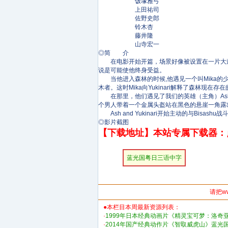
饭塚雅弓
上田祐司
佐野史郎
铃木杏
藤井隆
山寺宏一
◎简 介
在电影开始开篇，场景好像被设置在一片大森林中。
说是可能使他终身受益。
当他进入森林的时候,他遇见一个叫Mika的少女。
木者。这时Mika向Yukinari解释了森林
在那里，他们遇见了我们的英雄（主角）Ash，Mi
个男人带着一个金属头盔站在黑色的悬崖一角露
Ash and Yukinari开始主动的与Bisa
◎影片截图
【下载地址】本站专属下载器：
蓝光国粤日三语中字
请把w
●本栏目本周最新资源列表：
·
1999年日本经典动画片《精灵宝可梦：洛奇
·
2014年国产经典动作片《智取威虎山》蓝光