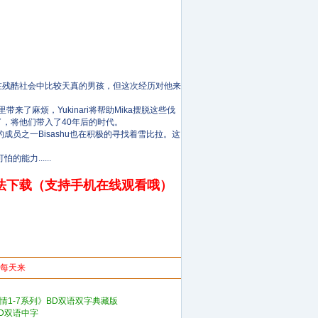
一个在残酷社会中比较天真的男孩，但这次经历对他来
来了麻烦，Yukinari将帮助Mika摆脱这些伐
了，将他们带入了40年后的时代。
的成员之一Bisashu也在积极的寻找着雪比拉。这
能力......
法下载（支持手机在线观看哦）
你每天来
激情1-7系列》BD双语双字典藏版
BD双语中字