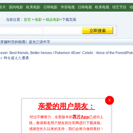
影片
国内电影
欧美电影
日韩电影
华语电视
日韩电视
欧美电视
综艺节目
动
主页
当前位置：
首页
>
电影
>
精品电影
>下载页面
比 穿越时空的相遇》蓝光三语中字
ends, Better heroes / Pokemon 4Ever: Celebi - Voice of the Forest/Poké
ィ 時を超えた遭遇
X
亲爱的用户朋友：
荐片App
经过不懈努力，全新版本的
已成功上
线，敬请新老用户朋友前往官网进行下载体验。
感谢您长久以来的支持，我们会努力做得更好！