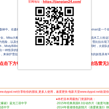
https://jianpian24.com/
官网地址：
在森林内, 一声强力的呼救被一个叫Yukinari的男孩听到了。Yukinari是
Mika大概是森林的监护人, 而且与 Celebi（雪拉比）很要好。一些伐木工人给这里带
现在存在的危险，以及他们必须在有限的时间内寻找她所需要的某个答案。突然，雪比拉出现
sty和Brock。而且，好像Ash和Yukinari还有某种血缘关系。与此同时，火箭队
出一种怪异的眼神。
shu战斗，来保护雪拉比。突然，神秘的口袋怪兽Suicune出现了。据说这只神奇的妖怪具有可怕的
点击下方链接 即可享受高速下载和在线播放 专治迅雷无
ww.dygod.net分享给你的朋友,更多人使用，速度更快 电影天堂www.dygod.net欢迎
●本栏目本周最热门资源列表：
亚爆诞》蓝光三语中字
·
2015年经典美国8.3分动作片《速度与
国语中字
·
2014年香港情色剧情片《喜爱夜蒲3》