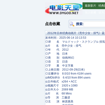
最新影片
经典
加入收藏
设为
点击收藏
搜索:
2012年日本经典动画片《壳中少女：排气》
发布时间：2025-06-14 10:13:53
◎译 名 マルドゥック・スクランブル 排気/Mardock 
◎片 名 壳中少女：排气
◎年 代 2012
◎产 地 日本
◎类 别 动画/科幻
◎语 言 日语
◎字 幕 中文字幕
◎上映日期 2012-09-29(日本)
◎豆瓣评分 8.0/10 from 4184 users
◎IMDb评分 6.4/10 from 894 users
◎文件格式 x264 + ACC
◎视频尺寸 1920 x 1080
◎文件大小 2069 MB
◎片 长 68 Mins
◎导 演 工藤进
◎主 演 林原惠美