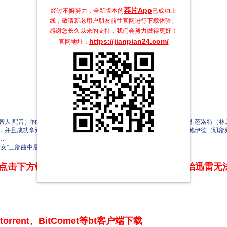
荐片App
经过不懈努力，全新版本的
已成功上
线，敬请新老用户朋友前往官网进行下载体验。
感谢您长久以来的支持，我们会努力做得更好！
https://jianpian24.com/
官网地址：
 配音）的协助下，潜入奢华无比但凶险非常的赌场“乐园”的少女露恩·芭洛特（林
，并且成功拿到藏有榭尔（中井和哉 配音）记忆的筹码。可与此同时，鲍伊德（矶部
…
三部曲中最后一部（前两部分别为“压缩”和“燃烧”）。
点击下方链接 即可享受高速下载和在线播放 专治迅雷无
rrent、BitComet等bt客户端下载