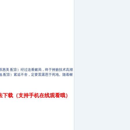
原惠美 配音）经过连番赌局，终于挫败技术高潮
勉 配音）紧追不舍，定要置露恩于死地。随着榭
法下载（支持手机在线观看哦）