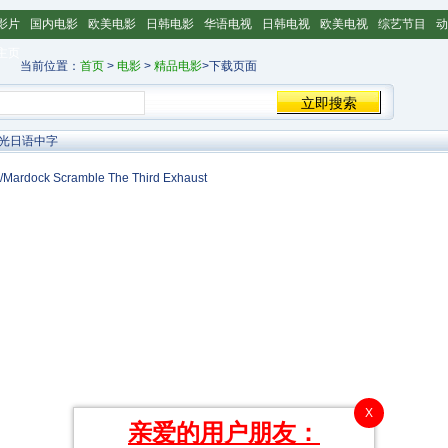
影片
国内电影
欧美电影
日韩电影
华语电视
日韩电视
欧美电视
综艺节目
动
主页
当前位置：
首页
>
电影
>
精品电影
>下载页面
蓝光日语中字
Scramble The Third Exhaust
X
亲爱的用户朋友：