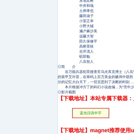
东地宏树
中井和哉
土师孝也
藤田淑子
小室正幸
小野大辅
濑户麻沙美
远藤大智
田久保修平
高桥里枝
吉开清人
矶部勉
八岛智人
◎简 介
在万能兵器犯罪搜查官乌夫库克博士（八岛智人
的装甲艾许雷，在筹码上百万美金的赌局中获胜
尔的记忆大白天下，一切丑恶到了决断的时刻…
本片根据冲方丁的科幻小说改编，为“壳中少女”
◎影片截图
【下载地址】本站专属下载器：
蓝光日语中字
【下载地址】magnet推荐使用uto