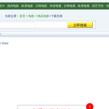
影片
国内电影
欧美电影
日韩电影
华语电视
日韩电视
欧美电视
综艺节目
动
主页
当前位置：
首页
>
电影
>
精品电影
>下载页面
字
Door
X