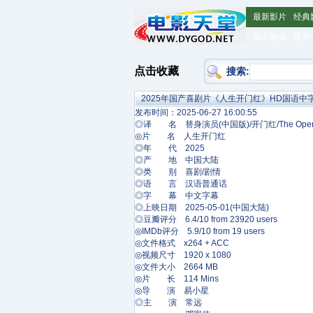
最新影片
经典
加入收藏
设为
点击收藏
搜索:
2025年国产喜剧片《人生开门红》HD国语中
发布时间：2025-06-27 16:00:55
◎译 名 替身演员(中国版)/开门红/The Open 
◎片 名 人生开门红
◎年 代 2025
◎产 地 中国大陆
◎类 别 喜剧/剧情
◎语 言 汉语普通话
◎字 幕 中文字幕
◎上映日期 2025-05-01(中国大陆)
◎豆瓣评分 6.4/10 from 23920 users
◎IMDb评分 5.9/10 from 19 users
◎文件格式 x264 + ACC
◎视频尺寸 1920 x 1080
◎文件大小 2664 MB
◎片 长 114 Mins
◎导 演 易小星
◎主 演 常远