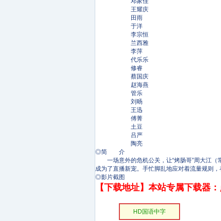
邓家佳
王耀庆
田雨
于洋
李宗恒
兰西雅
李萍
代乐乐
修睿
蔡国庆
赵海燕
管乐
刘旸
王迅
傅菁
土豆
吕严
陶亮
◎简 介
一场意外的危机公关，让“烤肠哥”周大江（常远
成为了直播新宠。手忙脚乱地应对着流量规则，
◎影片截图
【下载地址】本站专属下载器：
HD国语中字