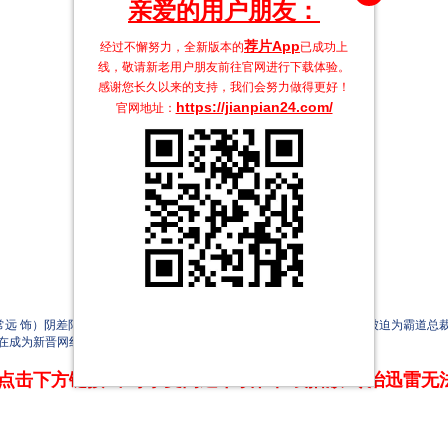
亲爱的用户朋友：
荐片App
经过不懈努力，全新版本的
已成功上
线，敬请新老用户朋友前往官网进行下载体验。
感谢您长久以来的支持，我们会努力做得更好！
https://jianpian24.com/
官网地址：
 饰）阴差阳错与顶流网红小海茉（邓家佳 饰）组成了“预制情侣”，被迫为霸道总裁
在成为新晋网红的路上笑料百出。
点击下方链接 即可享受高速下载和在线播放 专治迅雷无