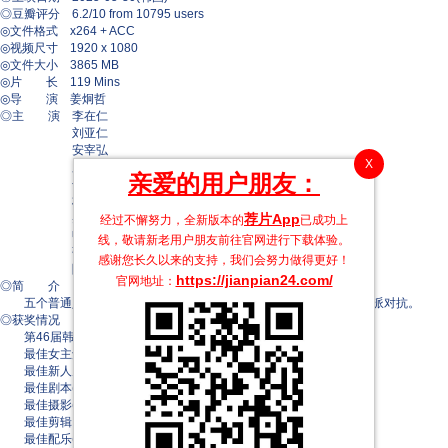
◎豆瓣评分 6.2/10 from 10795 users
◎文件格式 x264 + ACC
◎视频尺寸 1920 x 1080
◎文件大小 3865 MB
◎片 长 119 Mins
◎导 演 姜炯哲
◎主 演 李在仁
刘亚仁
安宰弘
X
罗美兰
亲爱的用户朋友：
金熙元
朴珍荣
荐片App
吴正世
经过不懈努力，全新版本的
已成功上
申久
线，敬请新老用户朋友前往官网进行下载体验。
张矿
感谢您长久以来的支持，我们会努力做得更好！
陈熙琼
https://jianpian24.com/
官网地址：
◎简 介
五个普通人在接受器官移植后获得了超能力，并必须与一位超级反派对抗。
◎获奖情况
第46届韩国电影青龙奖(2025)
最佳女主角(提名) 李在仁
最佳新人男演员(提名) 朴珍荣
最佳剧本(提名)
最佳摄影(提名)
最佳剪辑
最佳配乐(提名)