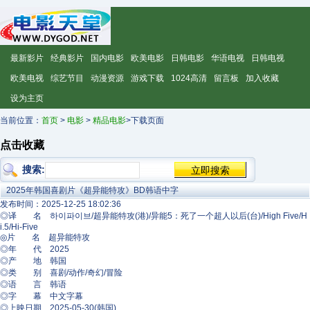
最新影片
经典影片
国内电影
欧美电影
日韩电影
华语电视
日韩电视
欧美电视
综艺节目
动漫资源
游戏下载
1024高清
留言板
加入收藏
设为主页
当前位置：
首页
>
电影
>
精品电影
>下载页面
点击收藏
搜索:
2025年韩国喜剧片《超异能特攻》BD韩语中字
发布时间：2025-12-25 18:02:36
◎译 名 하이파이브/超异能特攻(港)/异能5：死了一个超人以后(台)/High Five/H
i.5/Hi-Five
◎片 名 超异能特攻
◎年 代 2025
◎产 地 韩国
◎类 别 喜剧/动作/奇幻/冒险
◎语 言 韩语
◎字 幕 中文字幕
◎上映日期 2025-05-30(韩国)