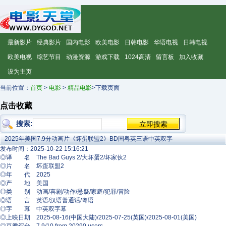
最新影片
经典影片
国内电影
欧美电影
日韩电影
华语电视
日韩电视
欧美电视
综艺节目
动漫资源
游戏下载
1024高清
留言板
加入收藏
设为主页
当前位置：
首页
>
电影
>
精品电影
>下载页面
点击收藏
搜索:
2025年美国7.9分动画片《坏蛋联盟2》BD国粤英三语中英双字
发布时间：2025-10-22 15:16:21
◎译 名 The Bad Guys 2/大坏蛋2/坏家伙2
◎片 名 坏蛋联盟2
◎年 代 2025
◎产 地 美国
◎类 别 动画/喜剧/动作/悬疑/家庭/犯罪/冒险
◎语 言 英语/汉语普通话/粤语
◎字 幕 中英双字幕
◎上映日期 2025-08-16(中国大陆)/2025-07-25(英国)/2025-08-01(美国)