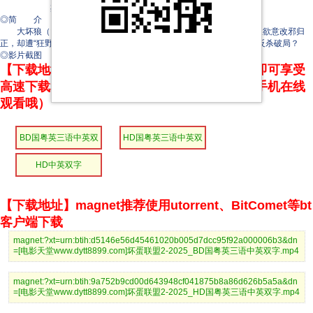
杰伦·摩尔
◎简 介
大坏狼（山姆·洛克威尔 Sam Rockwell 配音）带领坏蛋联盟五人组欲意改邪归
正，却遭“狂野姐妹”上线踢馆，面对再干一票的诱惑，是重操旧业还是反杀破局？
◎影片截图
【下载地址】本站专属下载器：点击下方链接 即可享受
高速下载和在线播放 专治迅雷无法下载（支持手机在线
观看哦）
BD国粤英三语中英双
HD国粤英三语中英双
字
字
HD中英双字
【下载地址】magnet推荐使用utorrent、BitComet等bt
客户端下载
magnet:?xt=urn:btih:d5146e56d45461020b005d7dcc95f92a000006b3&dn
=[电影天堂www.dytt8899.com]坏蛋联盟2-2025_BD国粤英三语中英双字.mp4
magnet:?xt=urn:btih:9a752b9cd00d643948cf041875b8a86d626b5a5a&dn
=[电影天堂www.dytt8899.com]坏蛋联盟2-2025_HD国粤英三语中英双字.mp4