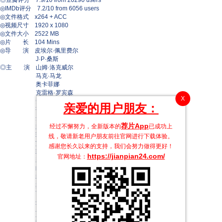
◎豆瓣评分 7.9/10 from 20290 users
◎IMDb评分 7.2/10 from 6056 users
◎文件格式 x264 + ACC
◎视频尺寸 1920 x 1080
◎文件大小 2522 MB
◎片 长 104 Mins
◎导 演 皮埃尔·佩里费尔
J·P·桑斯
◎主 演 山姆·洛克威尔
马克·马龙
奥卡菲娜
克雷格·罗宾森
X
安东尼·拉莫斯
亲爱的用户朋友：
莎姬·贝兹
丹妮尔·布鲁克斯
荐片App
娜塔莎·雷昂
经过不懈努力，全新版本的
已成功上
玛丽亚·巴卡洛娃
线，敬请新老用户朋友前往官网进行下载体验。
艾利克斯·布斯汀
感谢您长久以来的支持，我们会努力做得更好！
理查德·艾欧阿德
https://jianpian24.com/
官网地址：
莉莉·辛格
欧米德·吉亚李利
科林·乔斯特
杰米·卡米尔
雨果·萨维诺维奇
迈克尔·高德尔
乔伊·纳波尔
莫尼娅·阿亚齐