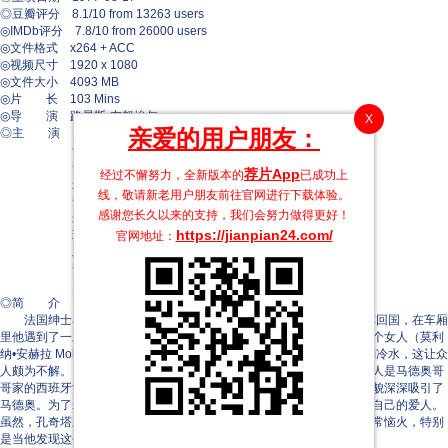
◎豆瓣评分 8.1/10 from 13263 users
◎IMDb评分 7.8/10 from 26000 users
◎文件格式 x264 + ACC
◎视频尺寸 1920 x 1080
◎文件大小 4093 MB
◎片 长 103 Mins
◎导 演 路易斯·布努埃尔
X
亲爱的用户朋友：
◎主 演 费尔南多·雷伊
卡洛尔·布盖
安吉拉·莫利纳
荐片App
经过不懈努力，全新版本的
已成功上
朱利安·贝尔托
线，敬请新老用户朋友前往官网进行下载体验。
安德烈·韦伯
感谢您长久以来的支持，我们会努力做得更好！
米莱娜·伍柯迪克
https://jianpian24.com/
玛丽亚·阿斯奎里诺
官网地址：
雅克·德巴里
安德烈·拉孔布
贝尔纳·米松
◎简 介
法国绅士马德奥（费尔南多•雷依 Fernando Rey 饰）在西班牙乘车回国，在车厢
里他遇到了一对母女、一个侏儒以及一个弟弟的朋友。火车发动前，一个女人（莫利
纳•安赫拉 Molina Angela 饰）拎着行李匆匆赶来，马德奥向她泼了一桶冷水，这让众
人颇为不解。回到车厢后，马德奥跟其他人讲述自己的遭遇：原来这女人是马德奥哥
哥家的西班牙女仆孔奇塔（卡洛尔•布盖 Carole Bouquet 饰）。她的美貌深深吸引了
马德奥。为了示爱，他资助孔齐塔母女摆脱经济困难，然后提出让她做自己的爱人。
虽然，孔奇塔对他半推半就，但是始终没有答应他的性要求。这令他非常恼火，特别
是当他发现这个自称处女的女人居然另有情人时，更是怒不可遏……