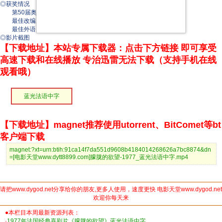
◎获奖情况
第50届奥斯卡金像奖(1978)
最佳改编剧本(提名) 让-克劳德·卡里埃尔/路易斯·布努埃尔
最佳外语片(提名)
◎影片截图
【下载地址】本站专属下载器：点击下方链接 即可享受
高速下载和在线播放 专治迅雷无法下载（支持手机在线
观看哦）
蓝光法语中字
【下载地址】magnet推荐使用utorrent、BitComet等bt
客户端下载
magnet:?xt=urn:btih:91ca14f7da551d9608b4184014268626a7bc8874&dn
=[电影天堂www.dytt8899.com]朦胧的欲望-1977_蓝光法语中字.mp4
请把www.dygod.net分享给你的朋友,更多人使用，速度更快 电影天堂www.dygod.net
欢迎你每天来
●本栏目本周最新资源列表：
·
1977年法国经典喜剧片《朦胧的欲望》蓝光法语中字