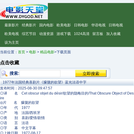
最新影片
经典影片
国内电影
欧美电影
日韩电影
华语电视
日韩电视
欧美电视
综艺节目
动漫资源
游戏下载
1024高清
留言板
加入收藏
设为主页
当前位置：
首页
>
电影
>
精品电影
>下载页面
点击收藏
搜索:
1977年法国经典喜剧片《朦胧的欲望》蓝光法语中字
发布时间：2025-08-30 09:47:57
◎译 名 Cet obscur objet du désir/欲望的隐晦目的/That Obscure Object of Des
ire
◎片 名 朦胧的欲望
◎年 代 1977
◎产 地 法国/西班牙
◎类 别 喜剧/爱情/剧情
◎语 言 法语
◎字 幕 中文字幕
◎上映日期 1977-08-17