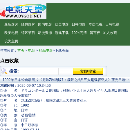
最新影片
经典影片
国内电影
欧美电影
日韩电影
华语电视
日韩电视
欧美电视
综艺节目
动漫资源
游戏下载
1024高清
留言板
加入收藏
设为主页
当前位置：
首页
>
电影
>
精品电影
>下载页面
点击收藏
搜索:
1992年日本经典动画片《龙珠Z剧场版7：极限之战!! 三大超级赛亚人》蓝光日语中
日双字
发布时间：2025-09-07 10:34:56
◎译 名 ドラゴンボール Z 劇場版：極限バトル!! 三大超サイヤ人/龍珠Z 劇場版
超級賽亞人極限戰鬥
◎片 名 龙珠Z剧场版7：极限之战!! 三大超级赛亚人
◎年 代 1992
◎产 地 日本
◎类 别 动画/剧情
◎语 言 日语
◎字 幕 中日双字幕