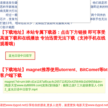
道接连发生爆炸事件。悟空前往查看，发现肇事者是两个长相怪异之人。他们就是邪
恶科学家格洛博士制造的人造人14号、15号，两个邪恶家伙与悟空以及随即赶来的特
南克斯大打出手。为避免殃及无辜，他们将战场转移至无人荒原。
经过一番缠斗，14号、15号被消灭，但是接下来出场的13号吸收了两个同伴的
芯片，变身为强大无比的对手。悟空、特南克斯、贝吉塔、比克以及克林联手也无法
打败13号。地球危在旦夕，龙珠战士该如何克服难关呢？
◎影片截图
【下载地址】本站专属下载器：点击下方链接 即可享受
高速下载和在线播放 专治迅雷无法下载（支持手机在线
观看哦）
蓝光日语中日双字
【下载地址】magnet推荐使用utorrent、BitComet等bt
客户端下载
magnet:?xt=urn:btih:d1e1187af0cac4c265711f020c425646b1b09658&dn=
[电影天堂www.dytt8899.com]龙珠Z剧场版7：极限之战!! 三大超级赛亚人-199
2_蓝光日语中日双字.mp4
请把www.dygod.net分享给你的朋友,更多人使用，速度更快 电影天堂www.dygod.net