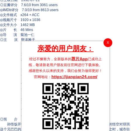
◎上映日期 1992-07-11
◎豆瓣评分 7.6/10 from 3061 users
◎IMDb评分 7.0/10 from 8613 users
◎文件格式 x264 + ACC
◎视频尺寸 1920 x 1036
◎文件大小 1462 MB
◎片 长 46 Mins
◎导 演 菊池一仁
◎主 演 野泽雅子
X
古川登志夫
亲爱的用户朋友：
田中真弓
草尾毅
荐片App
经过不懈努力，全新版本的
已成功上
堀川亮
曾我部和恭
线，敬请新老用户朋友前往官网进行下载体验。
江川央生
感谢您长久以来的支持，我们会努力做得更好！
小林俊夫
https://jianpian24.com/
官网地址：
矢田耕司
宫内幸平
渡边菜生子
龙田直树
濑户真由美
西本悦子
佐藤麻子
八奈见乘儿
◎简 介
孙悟饭开学在即，琪琪强拖着悟空父子来到闹市区购买衣服。惧内的悟空对琪琪
这个兄巴巴的购物狂无计可施，只能任其摆布。正当一家三口共进午餐之时，城市街