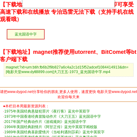
【下载地址】本站专属下载器：点击下方链接 即可享受
高速下载和在线播放 专治迅雷无法下载（支持手机在线
观看哦）
蓝光国语中字
【下载地址】magnet推荐使用utorrent、BitComet等bt
客户端下载
magnet:?xt=urn:btih:fb6b2f9b827a6c4a2c1d15f52adcef1084414913&dn=
[电影天堂www.dytt8899.com]大刀王五-1973_蓝光国语中字.mp4
请把www.dygod.net分享给你的朋友,更多人使用，速度更快 电影天堂www.dygod.net
欢迎你每天来
●本栏目本周最新资源列表：
·
1975年美国经典悬疑犯罪片《夜行客》蓝光中英双字
·
1973年中国香港经典冒险动作片《大刀王五》蓝光国语中字
·
2017年国产经典动作片《游戏规则》蓝光国语中字
·
1994年美国经典剧情片《阿甘正传》蓝光中英双字精校版
·
1989年美国经典喜剧爱情片《当哈利遇到莎莉》蓝光中英双字