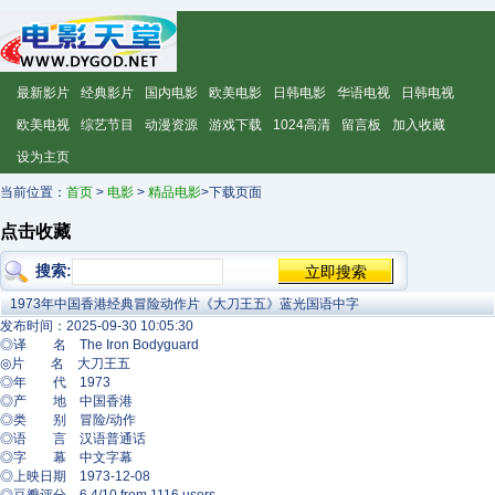
最新影片
经典影片
国内电影
欧美电影
日韩电影
华语电视
日韩电视
欧美电视
综艺节目
动漫资源
游戏下载
1024高清
留言板
加入收藏
设为主页
当前位置：
首页
>
电影
>
精品电影
>下载页面
点击收藏
搜索:
1973年中国香港经典冒险动作片《大刀王五》蓝光国语中字
发布时间：2025-09-30 10:05:30
◎译 名 The Iron Bodyguard
◎片 名 大刀王五
◎年 代 1973
◎产 地 中国香港
◎类 别 冒险/动作
◎语 言 汉语普通话
◎字 幕 中文字幕
◎上映日期 1973-12-08