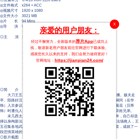
◎豆瓣评分 6.4/10 from 1116 users
◎文件格式 x264 + ACC
◎视频尺寸 1920 x 1080
◎文件大小 3021 MB
◎片 长 94 Mins
X
◎导 演 张彻
亲爱的用户朋友：
鲍学礼
◎主 演 陈观泰
荐片App
经过不懈努力，全新版本的
已成功上
岳华
李修贤
线，敬请新老用户朋友前往官网进行下载体验。
杨柏尘
感谢您长久以来的支持，我们会努力做得更好！
李鹏飞
https://jianpian24.com/
官网地址：
何刚
江可欣
黄侃
李寿祺
余袁稳
◎简 介
大刀王五（陈观泰 饰）本为北京城内豪杰，经营镖局为生，侠名远播。贩夫走
卒、陌路好汉，遇事喊一声五爷，则王五必出面维护。湖北巡抚之子谭嗣同（岳华
饰）入京参议新政，慕王五侠义之名，有心结识。是日王五相会情人金菊花（贝蒂
饰）时遭仇人拦截，谭嗣同仗义助拳，二人相谈甚欢，结为豪气干云的异姓兄弟。
未几西太后废止变法，打压新党。谭嗣同托付王五护送康梁二人出奔，自己却选
择以身殉新法。王五与谭妹（李丽丽 饰）苦劝无果，遂决定于行刑时劫法场救人，王
五召集各地武林好汉入京，同时在衙门内安插奥援，无奈最终被叛徒出卖，成就了一
段悲情英雄的江湖往事。
◎影片截图