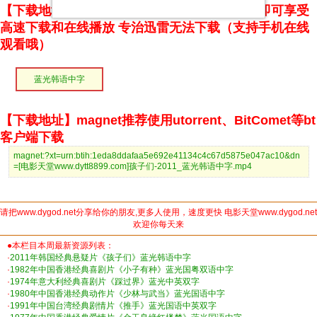
【下载地址】本站专属下载器：点击下方链接 即可享受
高速下载和在线播放 专治迅雷无法下载（支持手机在线
观看哦）
蓝光韩语中字
【下载地址】magnet推荐使用utorrent、BitComet等bt
客户端下载
magnet:?xt=urn:btih:1eda8ddafaa5e692e41134c4c67d5875e047ac10&dn
=[电影天堂www.dytt8899.com]孩子们-2011_蓝光韩语中字.mp4
请把www.dygod.net分享给你的朋友,更多人使用，速度更快 电影天堂www.dygod.net
欢迎你每天来
●本栏目本周最新资源列表：
·
2011年韩国经典悬疑片《孩子们》蓝光韩语中字
·
1982年中国香港经典喜剧片《小子有种》蓝光国粤双语中字
·
1974年意大利经典喜剧片《踩过界》蓝光中英双字
·
1980年中国香港经典动作片《少林与武当》蓝光国语中字
·
1991年中国台湾经典剧情片《推手》蓝光国语中英双字