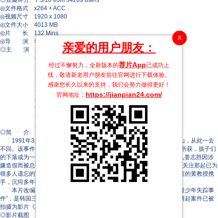
◎豆瓣评分 7.5/10 from 34289 users
◎文件格式 x264 + ACC
◎视频尺寸 1920 x 1080
◎文件大小 4013 MB
◎片 长 132 Mins
X
◎导 演 李揆万
亲爱的用户朋友：
◎主 演 朴勇宇
柳承龙
荐片App
经过不懈努力，全新版本的
已成功上
成东日
朱进模
线，敬请新老用户朋友前往官网进行下载体验。
成志娄
感谢您长久以来的支持，我们会努力做得更好！
金汝珍
https://jianpian24.com/
官网地址：
朴炳垠
申贤宗
朴美贤
赵敏儿
◎简 介
1991年3月26日，韩国大邱。就读于城西小学的5个男孩子结伴上山，从此一去
不回。该事件引起轩然大波，虽然警方出动上万搜查人员，却始终一无所获，孩子们
的下落成为一个难以破解的谜团。4年后的一天，风光无限的电视制作人姜志胜因涉
嫌造假而被总部流放至偏远的大邱，孤高气傲的他发 现当地的人们依然关注那起已为
很多人遗忘的“青蛙少年失踪案”。为了早日翻身，姜志胜与一直关注此案的黄教授携
手，沉疴多年的案件似乎有了新的转机……
本片改编自发生在1991年韩国大邱的真实案件，该案件被称为“青蛙少年失踪事
件”，是韩国三大未解谜案之一，失踪少年的尸体于2002年发现。另外两起案件已被
拍摄为影片《杀人回忆》和《那家伙的声音》。
◎影片截图