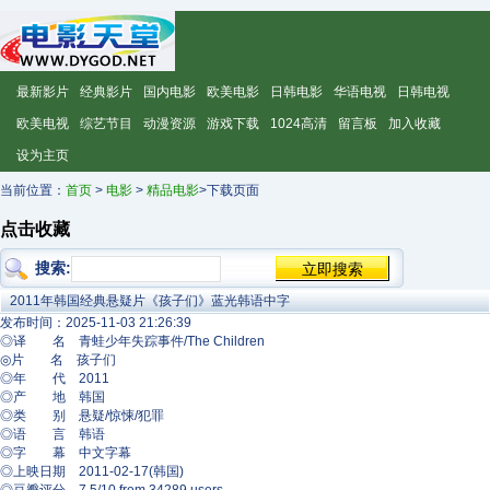
最新影片
经典影片
国内电影
欧美电影
日韩电影
华语电视
日韩电视
欧美电视
综艺节目
动漫资源
游戏下载
1024高清
留言板
加入收藏
设为主页
当前位置：
首页
>
电影
>
精品电影
>下载页面
点击收藏
搜索:
2011年韩国经典悬疑片《孩子们》蓝光韩语中字
发布时间：2025-11-03 21:26:39
◎译 名 青蛙少年失踪事件/The Children
◎片 名 孩子们
◎年 代 2011
◎产 地 韩国
◎类 别 悬疑/惊悚/犯罪
◎语 言 韩语
◎字 幕 中文字幕
◎上映日期 2011-02-17(韩国)