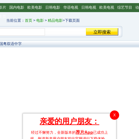
影片
国内电影
欧美电影
日韩电影
华语电视
日韩电视
欧美电视
综艺节目
动
主页
当前位置：
首页
>
电影
>
精品电影
>下载页面
光国粤双语中字
X
亲爱的用户朋友：
荐片App
经过不懈努力，全新版本的
已成功上
线，敬请新老用户朋友前往官网进行下载体验。