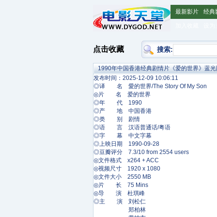
最新影片
经典
加入收藏
设为
点击收藏
搜索:
1990年中国香港经典剧情片《爱的世界》蓝
发布时间：2025-12-09 10:06:11
◎译 名 愛的世界/The Story Of My Son
◎片 名 爱的世界
◎年 代 1990
◎产 地 中国香港
◎类 别 剧情
◎语 言 汉语普通话/粤语
◎字 幕 中文字幕
◎上映日期 1990-09-28
◎豆瓣评分 7.3/10 from 2554 users
◎文件格式 x264 + ACC
◎视频尺寸 1920 x 1080
◎文件大小 2550 MB
◎片 长 75 Mins
◎导 演 杜琪峰
◎主 演 刘松仁
郑柏林