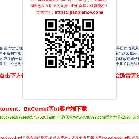
感谢您长久以来的支持，我们会努力做得更好！
https://jianpian24.com/
官网地址：
巨大责任落到了李子良（刘松仁 饰）的肩上，为了替妻子治病，家中早已负债累累
息不断的增加，最终无法偿还，与此同时，李子良和两个儿子之间的关系也越来越差
所发生的一切，他毅然决定帮助李子良还债。然而，高利贷公司并没有就此放过李子
高飞，没想到大儿子（黄坤玄 饰）为了取父亲心爱的手表耽搁了，导致小儿子被黑道
点击下方链接 即可享受高速下载和在线播放 专治迅雷无
rrent、BitComet等bt客户端下载
7f24ed486c72e2979eeac57575263&dn=[电影天堂www.dytt8899.com]爱的世界-19
ww.dygod.net分享给你的朋友,更多人使用，速度更快 电影天堂www.dygod.net欢迎