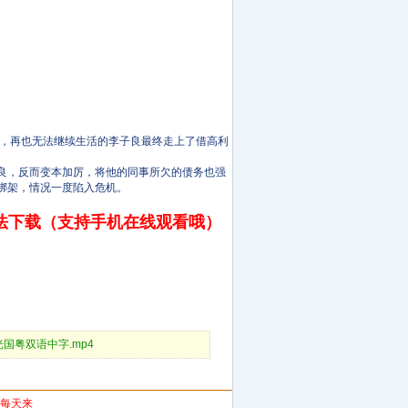
，再也无法继续生活的李子良最终走上了借高利
。
良，反而变本加厉，将他的同事所欠的债务也强
绑架，情况一度陷入危机。
法下载（支持手机在线观看哦）
90_蓝光国粤双语中字.mp4
你每天来