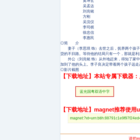
黄坤玄
吴孟达
刘兆铭
方刚
吴浣仪
李司棋
徐忠信
李惠民
◎简 介
妻子（李思琪 饰）去世之后，抚养两个孩子的
贷的不归路。等待他的结局只有一个，那就是利
外公（刘兆铭 饰）从外地赶来，得知了家中
加到了他的头上。李子良决定带着两个孩子远走
◎影片截图
【下载地址】本站专属下载器：
蓝光国粤双语中字
【下载地址】magnet推荐使用uto
magnet:?xt=urn:btih:88791c1e9f9
请把w