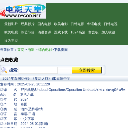
最新影片
经典影片
国内电影
欧美电影
日韩电影
华语电视
日韩电视
欧美电视
综艺节目
动漫资源
游戏下载
1024高清
留言板
加入收藏
设为主页
当前位置：
首页
>
电影
>
综合电影
>下载页面
点击收藏
搜索:
2024年泰国动作片《复活之战》BD泰语中字
发布时间：2025-03-25 20:11:20
◎译 名 尸控战场/Undead Operations/Operation Undead/ช.พ.๑ สมรภูมิคืนชีพ
◎片 名 复活之战
◎年 代 2024
◎产 地 泰国
◎类 别 动作/恐怖/剧情
◎语 言 泰语/日语
◎字 幕 中文字幕
◎上映日期 2024-08-01(泰国)