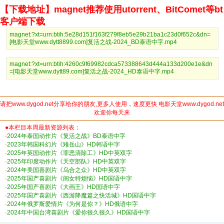
【下载地址】magnet推荐使用utorrent、BitComet等bt
客户端下载
magnet:?xt=urn:btih:5e28d151f163f279f8eb5e29b21ba1c23d0f652c&dn=
[电影天堂www.dytt8899.com]复活之战-2024_BD泰语中字.mp4
magnet:?xt=urn:btih:4260c9f69982cdca573388643d444a133d200e1e&dn
=[电影天堂www.dytt89.com]复活之战-2024_HD泰语中字.mp4
请把www.dygod.net分享给你的朋友,更多人使用，速度更快 电影天堂www.dygod.net
欢迎你每天来
●本栏目本周最新资源列表：
·
2024年泰国动作片《复活之战》BD泰语中字
·
2023年韩国科幻片《雉岳山》HD韩语中字
·
2025年英国动作片《罪恶清除工》HD中英双字
·
2025年印度动作片《天空部队》HD中英双字
·
2024年美国喜剧片《乌合之众》HD中英双字
·
2025年国产喜剧片《闺女特烦恼》HD国语中字
·
2025年国产喜剧片《大画王》HD国语中字
·
2025年国产喜剧片《西游降魔篇之快活城》HD国语中字
·
2024年俄罗斯爱情片《为何是你？》HD俄语中字
·
2024年中国台湾喜剧片《爱你很久很久》HD国语中字