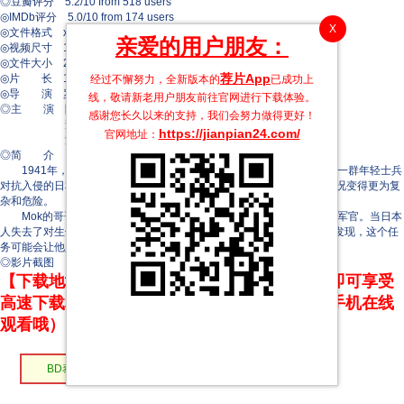
◎豆瓣评分 5.2/10 from 518 users
◎IMDb评分 5.0/10 from 174 users
X
◎文件格式 x264 + ACC
亲爱的用户朋友：
◎视频尺寸 1920 x 1080
◎文件大小 2575 MB
荐片App
◎片 长 110 Mins
经过不懈努力，全新版本的
已成功上
◎导 演 罗宁·提姆
线，敬请新老用户朋友前往官网进行下载体验。
◎主 演 阿瓦·拉塔纳平塔
感谢您长久以来的支持，我们会努力做得更好！
查侬·散顶腾古
https://jianpian24.com/
官网地址：
渡边信
◎简 介
1941年，泰国春蓬府的沿海。Mok（Awat Ratanapintha 饰）带着一群年轻士兵
对抗入侵的日本军队。然而，敌人在海岸释放一种致命的生化病毒，情况变得更为复
杂和危险。
Mok的哥哥Mek（Nonkul Santinatornkul 饰）是一名驻扎在附近的军官。当日本
人失去了对生化病毒的控制时，Mek则被命令与日军合作。但Mek很快发现，这个任
务可能会让他必须亲手解决自己的亲弟弟。
◎影片截图
【下载地址】本站专属下载器：点击下方链接 即可享受
高速下载和在线播放 专治迅雷无法下载（支持手机在线
观看哦）
BD泰语中字
HD泰语中字