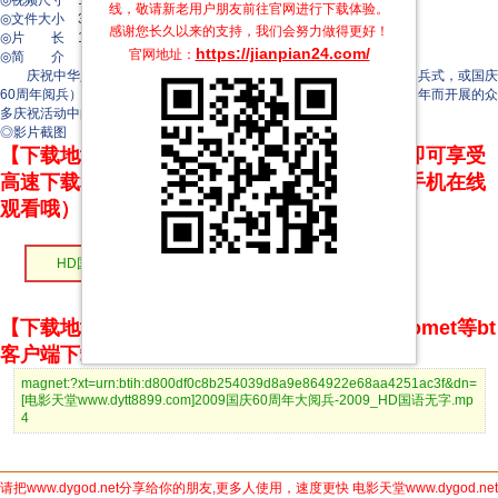
◎视频尺寸 1920 x 1080
线，敬请新老用户朋友前往官网进行下载体验。
◎文件大小 3823 MB
感谢您长久以来的支持，我们会努力做得更好！
◎片 长 162 Mins
https://jianpian24.com/
官网地址：
◎简 介
庆祝中华人民共和国成立60周年阅兵式（简称：中国国庆60周年阅兵式，或国庆
60周年阅兵），是中华人民共和国政府为庆祝中华人民共和国成立60周年而开展的众
多庆祝活动中的一项重要活动。
◎影片截图
【下载地址】本站专属下载器：点击下方链接 即可享受
高速下载和在线播放 专治迅雷无法下载（支持手机在线
观看哦）
HD国语无字
【下载地址】magnet推荐使用utorrent、BitComet等bt
客户端下载
magnet:?xt=urn:btih:d800df0c8b254039d8a9e864922e68aa4251ac3f&dn=
[电影天堂www.dytt8899.com]2009国庆60周年大阅兵-2009_HD国语无字.mp
4
请把www.dygod.net分享给你的朋友,更多人使用，速度更快 电影天堂www.dygod.net