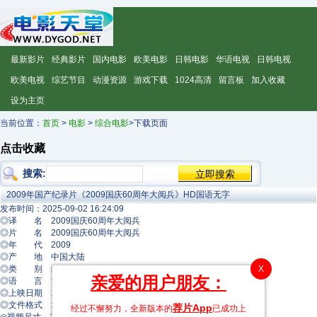
最新影片
经典影片
国内电影
欧美电影
日韩电影
华语电视
日韩电视
欧美电视
综艺节目
动漫资源
游戏下载
1024高清
留言板
加入收藏
设为主页
当前位置：
首页
>
电影
>
综合电影
>下载页面
点击收藏
搜索:
2009年国产纪录片《2009国庆60周年大阅兵》HD国语无字
发布时间：2025-09-02 16:24:09
◎译 名 2009国庆60周年大阅兵
◎片 名 2009国庆60周年大阅兵
◎年 代 2009
◎产 地 中国大陆
◎类 别 纪录片
X
亲爱的用户朋友：
◎语 言 汉语普通话
◎上映日期 2009
◎文件格式 x264 + ACC
荐片App
经过不懈努力，全新版本的
已成功上