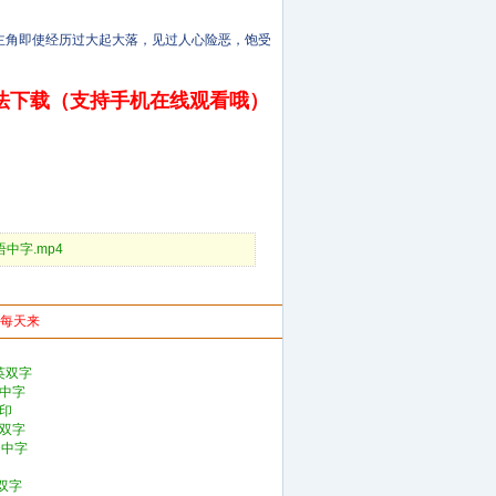
角即使经历过大起大落，见过人心险恶，饱受
法下载（支持手机在线观看哦）
D国语中字.mp4
你每天来
英双字
语中字
水印
英双字
D中字
双字