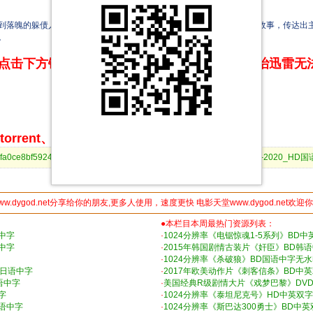
落魄的躲债人，到成为中华武术大师传人，保护国家宝藏诛灭外敌的故事，传达出主
。
点击下方链接 即可享受高速下载和在线播放 专治迅雷无
rrent、BitComet等bt客户端下载
679b52fa0ce8bf59240908fca478&dn=[电影天堂www.dytt8899.com]古戒奇谈-2020_H
ww.dygod.net分享给你的朋友,更多人使用，速度更快 电影天堂www.dygod.net欢迎
●本栏目本周最热门资源列表：
中字
·
1024分辨率《电锯惊魂1-5系列》BD中
中字
·
2015年韩国剧情古装片《奸臣》BD韩
·
1024分辨率《杀破狼》BD国语中字无
D日语中字
·
2017年欧美动作片《刺客信条》BD中
语中字
·
美国经典R级剧情大片《戏梦巴黎》DV
字
·
1024分辨率《泰坦尼克号》HD中英双字
国语中字
·
1024分辨率《斯巴达300勇士》BD中英