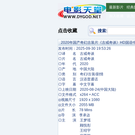
最新影片
经典
加入收藏
设为
点击收藏
搜索:
2020年国产奇幻古装片《古戒奇谈》HD国语
发布时间：2025-09-30 19:53:26
◎译 名 古戒奇谈
◎片 名 古戒奇谈
◎年 代 2020
◎产 地 中国大陆
◎类 别 奇幻/古装/剧情
◎语 言 汉语普通话
◎字 幕 中文字幕
◎上映日期 2020-08-24(中国大陆)
◎文件格式 x264 + ACC
◎视频尺寸 1920 x 1080
◎文件大小 2055 MB
◎片 长 78 Mins
◎导 演 李承达
◎主 演 王梦瑶
顾悦彤
王绍宇