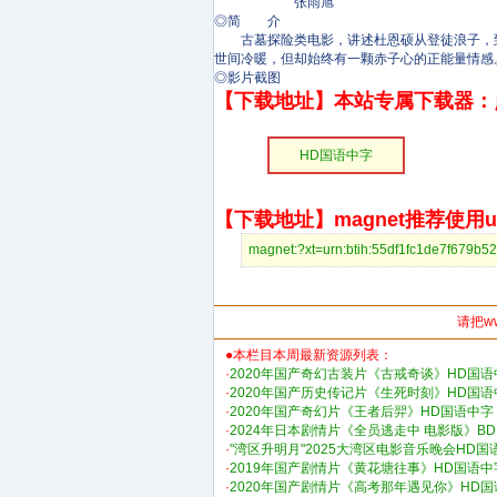
张雨旭
◎简 介
古墓探险类电影，讲述杜恩硕从登徒浪子，到
世间冷暖，但却始终有一颗赤子心的正能量情感
◎影片截图
【下载地址】本站专属下载器：
HD国语中字
【下载地址】magnet推荐使用uto
magnet:?xt=urn:btih:55df1fc1de7f
请把w
●本栏目本周最新资源列表：
·
2020年国产奇幻古装片《古戒奇谈》HD国语
·
2020年国产历史传记片《生死时刻》HD国语
·
2020年国产奇幻片《王者后羿》HD国语中字
·
2024年日本剧情片《全员逃走中 电影版》B
·
"湾区升明月"2025大湾区电影音乐晚会HD国
·
2019年国产剧情片《黄花塘往事》HD国语中
·
2020年国产剧情片《高考那年遇见你》HD