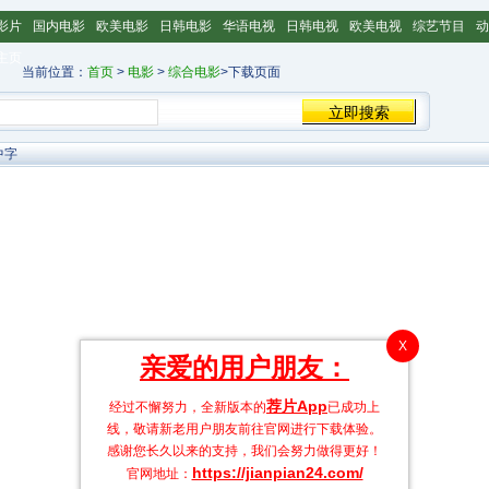
影片
国内电影
欧美电影
日韩电影
华语电视
日韩电视
欧美电视
综艺节目
动
主页
当前位置：
首页
>
电影
>
综合电影
>下载页面
中字
X
亲爱的用户朋友：
荐片App
经过不懈努力，全新版本的
已成功上
线，敬请新老用户朋友前往官网进行下载体验。
感谢您长久以来的支持，我们会努力做得更好！
https://jianpian24.com/
官网地址：