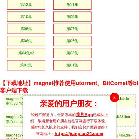
第12集
第11集
第10集
第09集
第08集
第07集
第06集
第05集
第04集v2
第03集
第02集
第01集
【下载地址】magnet推荐使用utorrent、BitComet等bt
客户端下载
X
magnet:?xt=urn:btih:a2cff580b9acb4ddc51c5802c0658566a36cdccb&dn=
亲爱的用户朋友：
掌心30.mp4
荐片App
经过不懈努力，全新版本的
已成功上
magnet:?xt=urn:btih:b8bdae39516a5b899255c81fc3bcbf0f269954f2&dn=
线，敬请新老用户朋友前往官网进行下载体验。
掌心29.mp4
感谢您长久以来的支持，我们会努力做得更好！
https://jianpian24.com/
官网地址：
magnet:?xt=urn:btih:e58a4f44b28d9aec37754d19a33296b3dff6674d&dn=