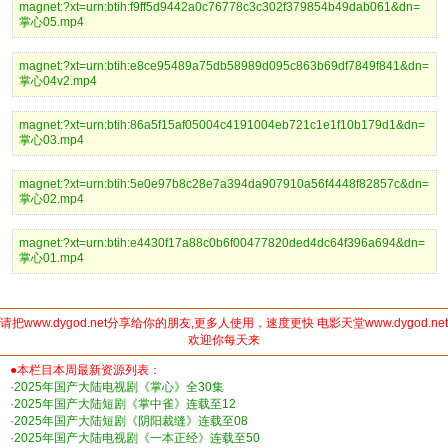
magnet:?xt=urn:btih:f9ff5d9442a0c76778c3c302f379854b49dab061&dn=
掌心05.mp4
magnet:?xt=urn:btih:e8ce95489a75db58989d095c863b69df7849f841&dn=
掌心04v2.mp4
magnet:?xt=urn:btih:86a5f15af05004c4191004eb721c1e1f10b179d1&dn=
掌心03.mp4
magnet:?xt=urn:btih:5e0e97b8c28e7a394da907910a56f4448f82857c&dn=
掌心02.mp4
magnet:?xt=urn:btih:e4430f17a88c0b6f00477820ded4dc64f396a694&dn=
掌心01.mp4
请把www.dygod.net分享给你的朋友,更多人使用，速度更快 电影天堂www.dygod.net
欢迎你每天来
●本栏目本周最新资源列表：
·
2025年国产大陆电视剧《掌心》全30集
·
2025年国产大陆短剧《掌中雀》连载至12
·
2025年国产大陆短剧《阴阳裁缝》连载至08
·
2025年国产大陆电视剧《一本正经》连载至50