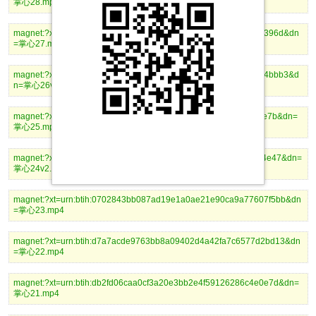
掌心28.mp4
magnet:?xt=urn:btih:cc9291e7537ae4966f11ddc82d4d10a1aa1a396d&dn
=掌心27.mp4
magnet:?xt=urn:btih:90ed04aeb4b58192098232831a8c9ee6b574bbb3&d
n=掌心26v2.mp4
magnet:?xt=urn:btih:183f0ee9b131d45bff1a222a85ca4d9f1e167e7b&dn=
掌心25.mp4
magnet:?xt=urn:btih:f19e7d4560be07c232b5edf285c1b1acbd2d4e47&dn=
掌心24v2.mp4
magnet:?xt=urn:btih:0702843bb087ad19e1a0ae21e90ca9a77607f5bb&dn
=掌心23.mp4
magnet:?xt=urn:btih:d7a7acde9763bb8a09402d4a42fa7c6577d2bd13&dn
=掌心22.mp4
magnet:?xt=urn:btih:db2fd06caa0cf3a20e3bb2e4f59126286c4e0e7d&dn=
掌心21.mp4