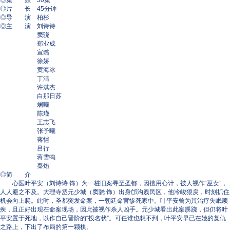
◎集 数 30集
◎片 长 45分钟
◎导 演 柏杉
◎主 演 刘诗诗
窦骁
郑业成
宣璐
徐娇
黄海冰
丁洁
许淇杰
白那日苏
斓曦
陈瑾
王志飞
张予曦
蒋恺
吕行
蒋雪鸣
秦焰
◎简 介
心医叶平安（刘诗诗 饰）为一桩旧案寻至圣都，因擅用心计，被人视作“巫女”，
人人避之不及。大理寺丞元少城（窦骁 饰）出身邙沟贱民区，他冷峻狠戾，时刻抓住
机会向上爬。此时，圣都突发命案，一朝廷命官惨死家中。叶平安曾为其治疗失眠顽
疾，且正好出现在命案现场，因此被视作杀人凶手。元少城看出此案蹊跷，但仍将叶
平安置于死地，以作自己晋阶的“投名状”。可任谁也想不到，叶平安早已在她的复仇
之路上，下出了布局的第一颗棋。