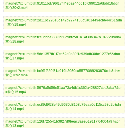
magnet:?xt=urn:btih:91011bd796f174f4ebae44dd1bfc99012a6bdd18&dn=
掌心20v2.mp4
magnet:?xt=urn:btih:2d116c220e5d142b9274153c5a01449ecb644c61&dn
=掌心19.mp4
magnet:?xt=urn:btih:fce3cbba2273b60c9bf2581a14f39a347b187729&dn=
掌心18.mp4
magnet:?xt=urn:btih:5de1357fb1f7ce52a0a80f1c939afb30be1277c5&dn=
掌心17.mp4
magnet:?xt=urn:btih:bc9f1f380f51a919b3050ca5577088f283876cdc&dn=
掌心16v2.mp4
magnet:?xt=urn:btih:5979a5d59e51aa73a4db1c362a428827cbc2aba7&dn
=掌心15.mp4
magnet:?xt=urn:btih:ec89d9f28e49d9630d8158c79eaa0d115cc98d2b&dn=
掌心14.mp4
magnet:?xt=urn:btih:126f725541b3827d0beac3aee519117f64004a97&dn=
掌心13.mp4