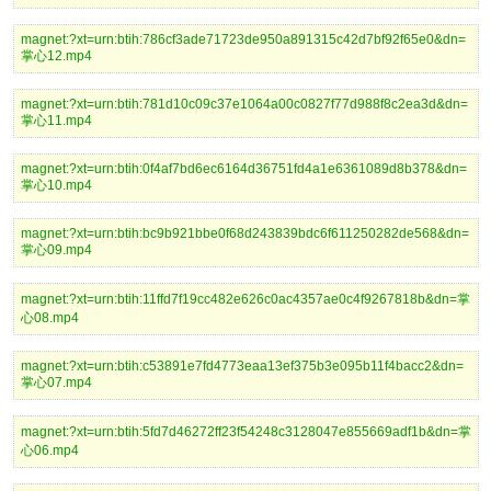
magnet:?xt=urn:btih:786cf3ade71723de950a891315c42d7bf92f65e0&dn=
掌心12.mp4
magnet:?xt=urn:btih:781d10c09c37e1064a00c0827f77d988f8c2ea3d&dn=
掌心11.mp4
magnet:?xt=urn:btih:0f4af7bd6ec6164d36751fd4a1e6361089d8b378&dn=
掌心10.mp4
magnet:?xt=urn:btih:bc9b921bbe0f68d243839bdc6f611250282de568&dn=
掌心09.mp4
magnet:?xt=urn:btih:11ffd7f19cc482e626c0ac4357ae0c4f9267818b&dn=掌
心08.mp4
magnet:?xt=urn:btih:c53891e7fd4773eaa13ef375b3e095b11f4bacc2&dn=
掌心07.mp4
magnet:?xt=urn:btih:5fd7d46272ff23f54248c3128047e855669adf1b&dn=掌
心06.mp4