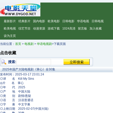
最新影片
经典影片
国内电影
欧美电影
日韩电影
华语电视
日韩电视
欧美电视
综艺节目
动漫资源
游戏下载
1024高清
留言板
加入收藏
设为主页
当前位置：
首页
>
电视剧
>
华语电视剧
>下载页面
点击收藏
搜索:
2025年国产大陆电视剧《掌心》全30集
发布时间：2025-03-17 23:01:24
◎译 名 Kill My Sins
◎片 名 掌心
◎年 代 2025
◎产 地 中国大陆
◎类 别 剧情/悬疑
◎语 言 汉语普通话
◎字 幕 中文字幕
◎上映日期 2025-02-07(中国大陆)