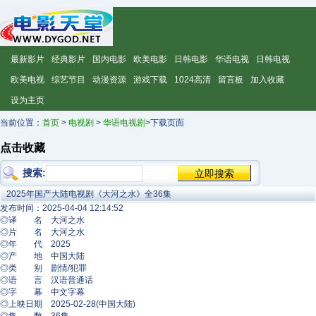
最新影片
经典影片
国内电影
欧美电影
日韩电影
华语电视
日韩电视
欧美电视
综艺节目
动漫资源
游戏下载
1024高清
留言板
加入收藏
设为主页
当前位置：
首页
>
电视剧
>
华语电视剧
>下载页面
点击收藏
搜索:
2025年国产大陆电视剧《大河之水》全36集
发布时间：2025-04-04 12:14:52
◎译 名 大河之水
◎片 名 大河之水
◎年 代 2025
◎产 地 中国大陆
◎类 别 剧情/犯罪
◎语 言 汉语普通话
◎字 幕 中文字幕
◎上映日期 2025-02-28(中国大陆)