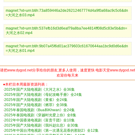
magnet:?xt=urn:btih:73a859446a2de26212467774d4a9f0a68ac9c5c6&dn
=大河之水03.mp4
magnet:?xt=urn:btih:537efb16d3d6eaf79a8ba7ee4814ff08d5c83e5b&dn=
大河之水02.mp4
magnet:?xt=urn:btih:9b07a45f6d01ac379603c61670644aa1bc9d0d6e&dn
=大河之水01.mp4
请把www.dygod.net分享给你的朋友,更多人使用，速度更快 电影天堂www.dygod.net
欢迎你每天来
●本栏目本周最新资源列表：
·
2025年国产大陆电视剧《大河之水》全36集
·
2025年国产大陆电视剧《母妃攻略手册》全24集
·
2025年国产大陆电视剧《黄雀》全24集
·
2025年国产大陆电视剧《燃罪》全38集
·
2025年泰国电视剧《Bua和Khwan》全24集
·
2025年泰国电视剧《穿越时光爱上你》全8集
·
2022年中国香港电视剧《富贵千团》全10集
·
2025年国产大陆电视剧《我叫赵出息》全30集
·
2025年中国台湾电视剧《第一次遇见花香的那刻2》全12集