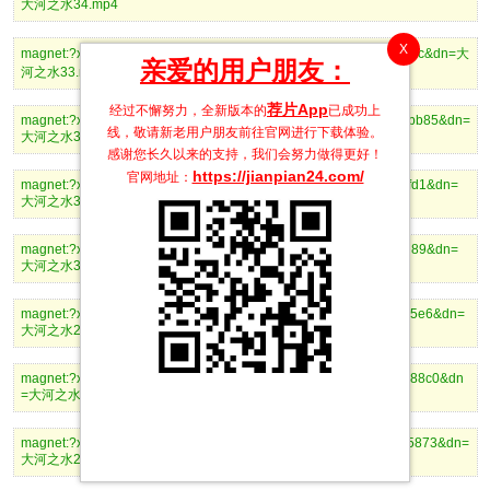
大河之水34.mp4
X
magnet:?xt=urn:btih:f7550c0f8d6ea085d8f275b6ae00eff15125da3c&dn=大
亲爱的用户朋友：
河之水33.mp4
荐片App
经过不懈努力，全新版本的
已成功上
magnet:?xt=urn:btih:0da1ef32712e040b18419203c5d74404f0d0bb85&dn=
线，敬请新老用户朋友前往官网进行下载体验。
大河之水32.mp4
感谢您长久以来的支持，我们会努力做得更好！
https://jianpian24.com/
官网地址：
magnet:?xt=urn:btih:bd59eb8fe3a7fd9f914aa1537bad4d7f096eafd1&dn=
大河之水31.mp4
magnet:?xt=urn:btih:f3abe96cfc8decbce08967de95f42f053725dd89&dn=
大河之水30.mp4
magnet:?xt=urn:btih:9dadb21b11657500e927e52fd5f4b40f680115e6&dn=
大河之水29.mp4
magnet:?xt=urn:btih:82bb0196963df78d6210e99cacba3379a7ca88c0&dn
=大河之水28.mp4
magnet:?xt=urn:btih:25e1646fba61dfa3c3e6e87dea91c87d81e35873&dn=
大河之水27.mp4