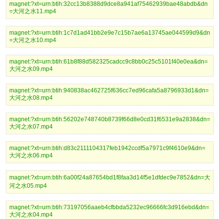
magnet:?xt=urn:btih:32cc13b8388d9dce8a941af75462939bae48abdb&dn
=大河之水11.mp4
magnet:?xt=urn:btih:1c7d1ad41bb2e9e7c15b7ae6a13745ae044599d9&dn
=大河之水10.mp4
magnet:?xt=urn:btih:61b8f88d582325cadcc9c8bb0c25c5101f40e0ea&dn=
大河之水09.mp4
magnet:?xt=urn:btih:940838ac462725f636cc7ed96cafa5a8796933d1&dn=
大河之水08.mp4
magnet:?xt=urn:btih:56202e748740b8739f66d8e0cd31f6531e9a2838&dn=
大河之水07.mp4
magnet:?xt=urn:btih:d83c2111104317feb1942ccdf5a7971c9f4610e9&dn=
大河之水06.mp4
magnet:?xt=urn:btih:6a00f24a87654bd1f8faa3d14f5e1dfdec9e7852&dn=大
河之水05.mp4
magnet:?xt=urn:btih:73197056aaeb4cfbbda5232ec96666fc3d916ebd&dn=
大河之水04.mp4