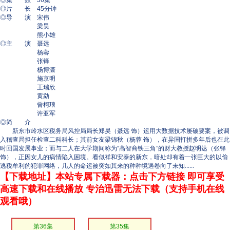
◎集 数 36集
◎片 长 45分钟
◎导 演 宋伟
梁昊
熊小雄
◎主 演 聂远
杨蓉
张铎
杨博潇
施京明
王瑞欣
黄勐
曾柯琅
许亚军
◎简 介
新东市岭水区税务局风控局局长郑昊（聂远 饰）运用大数据技术屡破要案，被调
入稽查局担任检查二科科长；其前女友梁锦秋（杨蓉 饰），在异国打拼多年后也在此
时回国发展事业；而与二人在大学期间称为“高智商铁三角”的财大教授赵明达（张铎
饰），正因女儿的病情陷入困境。看似祥和安泰的新东，暗处却有着一张巨大的以偷
逃税牟利的犯罪网络，几人的命运被突如其来的种种境遇卷向了未知......
【下载地址】本站专属下载器：点击下方链接 即可享受
高速下载和在线播放 专治迅雷无法下载（支持手机在线
观看哦）
第36集
第35集