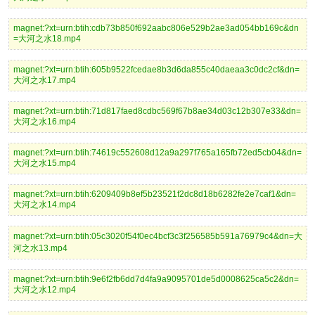
magnet:?xt=urn:btih:cdb73b850f692aabc806e529b2ae3ad054bb169c&dn
=大河之水18.mp4
magnet:?xt=urn:btih:605b9522fcedae8b3d6da855c40daeaa3c0dc2cf&dn=
大河之水17.mp4
magnet:?xt=urn:btih:71d817faed8cdbc569f67b8ae34d03c12b307e33&dn=
大河之水16.mp4
magnet:?xt=urn:btih:74619c552608d12a9a297f765a165fb72ed5cb04&dn=
大河之水15.mp4
magnet:?xt=urn:btih:6209409b8ef5b23521f2dc8d18b6282fe2e7caf1&dn=
大河之水14.mp4
magnet:?xt=urn:btih:05c3020f54f0ec4bcf3c3f256585b591a76979c4&dn=大
河之水13.mp4
magnet:?xt=urn:btih:9e6f2fb6dd7d4fa9a9095701de5d0008625ca5c2&dn=
大河之水12.mp4