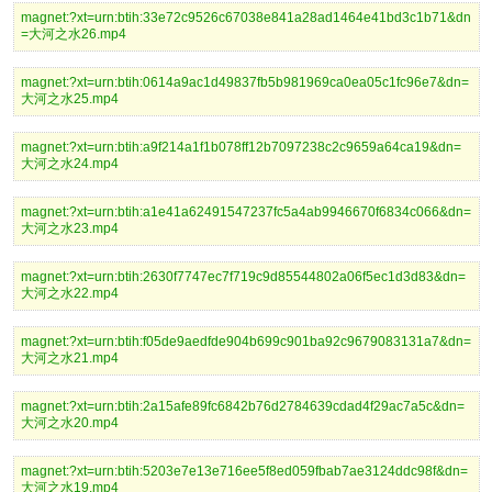
magnet:?xt=urn:btih:33e72c9526c67038e841a28ad1464e41bd3c1b71&dn
=大河之水26.mp4
magnet:?xt=urn:btih:0614a9ac1d49837fb5b981969ca0ea05c1fc96e7&dn=
大河之水25.mp4
magnet:?xt=urn:btih:a9f214a1f1b078ff12b7097238c2c9659a64ca19&dn=
大河之水24.mp4
magnet:?xt=urn:btih:a1e41a62491547237fc5a4ab9946670f6834c066&dn=
大河之水23.mp4
magnet:?xt=urn:btih:2630f7747ec7f719c9d85544802a06f5ec1d3d83&dn=
大河之水22.mp4
magnet:?xt=urn:btih:f05de9aedfde904b699c901ba92c9679083131a7&dn=
大河之水21.mp4
magnet:?xt=urn:btih:2a15afe89fc6842b76d2784639cdad4f29ac7a5c&dn=
大河之水20.mp4
magnet:?xt=urn:btih:5203e7e13e716ee5f8ed059fbab7ae3124ddc98f&dn=
大河之水19.mp4