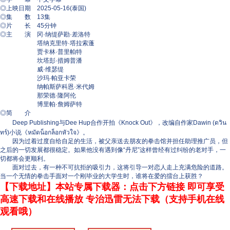
◎上映日期 2025-05-16(泰国)
◎集 数 13集
◎片 长 45分钟
◎主 演 冈·纳缇萨勘·差洛特
塔纳克里特·塔拉索蓬
贾卡林·普里帕特
坎塔彭·措姆普潘
威·维瑟缇
沙玛·帕亚卡荣
纳帕斯萨科恩·米代姆
那荣德·隆阿伦
博里帕·詹姆萨特
◎简 介
Deep Publishing与Dee Hup合作开拍《Knock Out》，改编自作家Dawin (ดวิน
ทร์)小说《หมัดน็อกล็อกหัวใจ》。
因为过着过度自给自足的生活，被父亲送去朋友的拳击馆并担任助理推广员，但
之后的一切发展都很稳定。如果他没有遇到像“丹尼”这样曾经有过纠纷的老对手，一
切都将会更顺利。
面对过去，有一种不可抗拒的吸引力，这将引导一对恋人走上充满危险的道路。
当一个无情的拳击手面对一个刚毕业的大学生时，谁将在爱的擂台上获胜？
【下载地址】本站专属下载器：点击下方链接 即可享受
高速下载和在线播放 专治迅雷无法下载（支持手机在线
观看哦）