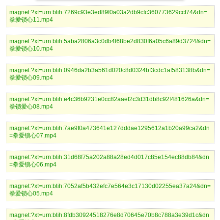
magnet:?xt=urn:btih:7269c93e3ed89f0a03a2db9cfc360773629ccf74&dn=
拳爱锁心11.mp4
magnet:?xt=urn:btih:5aba2806a3c0db4f68be2d830f6a05c6a89d3724&dn=
拳爱锁心10.mp4
magnet:?xt=urn:btih:0946da2b3a561d020c8d0324bf3cdc1af583138b&dn=
拳爱锁心09.mp4
magnet:?xt=urn:btih:e4c36b9231e0cc82aaef2c3d31db8c92f481626a&dn=
拳锁爱心08.mp4
magnet:?xt=urn:btih:7ae9f0a473641e127dddae1295612a1b20a99ca2&dn
=拳爱锁心07.mp4
magnet:?xt=urn:btih:31d68f75a202a88a28ed4d017c85e154ec88db84&dn
=拳爱锁心06.mp4
magnet:?xt=urn:btih:7052af5b432efc7e564e3c17130d02255ea37a24&dn=
拳爱锁心05.mp4
magnet:?xt=urn:btih:8fdb30924518276e8d70645e70b8c788a3e39d1c&dn