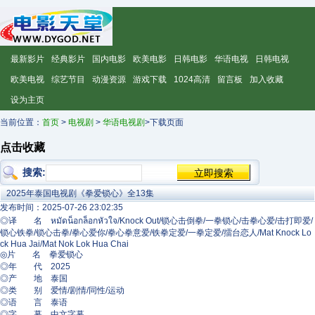
最新影片
经典影片
国内电影
欧美电影
日韩电影
华语电视
日韩电视
欧美电视
综艺节目
动漫资源
游戏下载
1024高清
留言板
加入收藏
设为主页
当前位置：
首页
>
电视剧
>
华语电视剧
>下载页面
点击收藏
搜索:
2025年泰国电视剧《拳爱锁心》全13集
发布时间：2025-07-26 23:02:35
◎译 名 หมัดน็อกล็อกหัวใจ/Knock Out/锁心击倒拳/一拳锁心/击拳心爱/击打即爱/
锁心铁拳/锁心击拳/拳心爱你/拳心拳意爱/铁拳定爱/一拳定爱/擂台恋人/Mat Knock Lo
ck Hua Jai/Mat Nok Lok Hua Chai
◎片 名 拳爱锁心
◎年 代 2025
◎产 地 泰国
◎类 别 爱情/剧情/同性/运动
◎语 言 泰语
◎字 幕 中文字幕