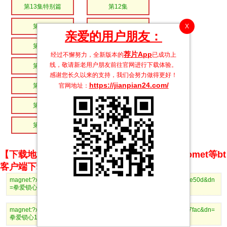
第13集特别篇
第12集
X
第11集
第10集
亲爱的用户朋友：
第09集
第08集
荐片App
经过不懈努力，全新版本的
已成功上
线，敬请新老用户朋友前往官网进行下载体验。
第07集
第06集
感谢您长久以来的支持，我们会努力做得更好！
https://jianpian24.com/
官网地址：
第05集
第04集
第03集
第02集
第01集
【下载地址】magnet推荐使用utorrent、BitComet等bt
客户端下载
magnet:?xt=urn:btih:930ec2978e4c1cc4d02d8286df72b4e35b85e50d&dn
=拳爱锁心13特别篇.mp4
magnet:?xt=urn:btih:da14dc533d31de3355f91e377df7843435c27fac&dn=
拳爱锁心12.mp4