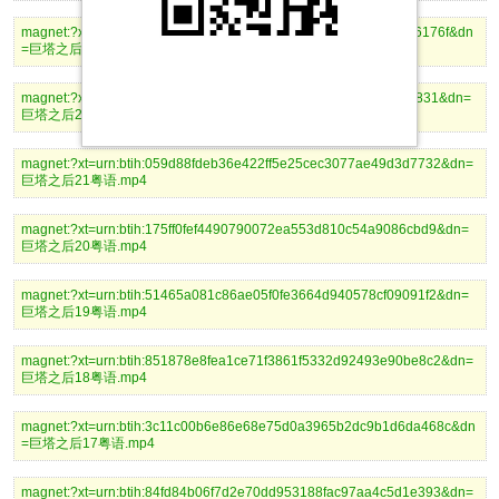
magnet:?xt=urn:btih:7a1344d121635e6114dce39a9d9760c4ea06176f&dn
=巨塔之后23粤语.mp4
magnet:?xt=urn:btih:f57e135ddef85857f78389f61d8be8992a9dd831&dn=
巨塔之后22粤语.mp4
magnet:?xt=urn:btih:059d88fdeb36e422ff5e25cec3077ae49d3d7732&dn=
巨塔之后21粤语.mp4
magnet:?xt=urn:btih:175ff0fef4490790072ea553d810c54a9086cbd9&dn=
巨塔之后20粤语.mp4
magnet:?xt=urn:btih:51465a081c86ae05f0fe3664d940578cf09091f2&dn=
巨塔之后19粤语.mp4
magnet:?xt=urn:btih:851878e8fea1ce71f3861f5332d92493e90be8c2&dn=
巨塔之后18粤语.mp4
magnet:?xt=urn:btih:3c11c00b6e86e68e75d0a3965b2dc9b1d6da468c&dn
=巨塔之后17粤语.mp4
magnet:?xt=urn:btih:84fd84b06f7d2e70dd953188fac97aa4c5d1e393&dn=