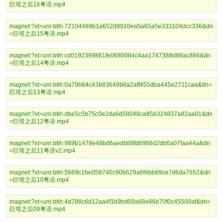
巨塔之后16粤语.mp4
magnet:?xt=urn:btih:72104469b1a652d9910ea5a65a5e333104dcc336&dn
=巨塔之后15粤语.mp4
magnet:?xt=urn:btih:cd0192399861fe0680084c4aa1747388d88ac866&dn
=巨塔之后14粤语.mp4
magnet:?xt=urn:btih:0a79b64c43b83648b6a2aff455dba445e2711caa&dn=
巨塔之后13粤语.mp4
magnet:?xt=urn:btih:dbe5c5b75c0e2da6d58048ca85b324837a82aa01&dn
=巨塔之后12粤语.mp4
magnet:?xt=urn:btih:989b1478e48bd6aedb88fd6986d2db6a07faa44a&dn
=巨塔之后11粤语v2.mp4
magnet:?xt=urn:btih:5669c1be056740c90b629a6f4bb69ce7d6da7652&dn
=巨塔之后10粤语.mp4
magnet:?xt=urn:btih:4d788c6d12aa4f1b9bd09a68e86b70f0c45500af&dn=
巨塔之后09粤语.mp4