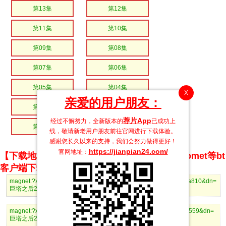
第13集
第12集
第11集
第10集
第09集
第08集
第07集
第06集
第05集
第04集
X
亲爱的用户朋友：
第03集
第02集
荐片App
经过不懈努力，全新版本的
已成功上
第01集
线，敬请新老用户朋友前往官网进行下载体验。
感谢您长久以来的支持，我们会努力做得更好！
https://jianpian24.com/
官网地址：
【下载地址】magnet推荐使用utorrent、BitComet等bt
客户端下载
magnet:?xt=urn:btih:b4ba405d8819af7bec0523e87ba101cfd891a810&dn=
巨塔之后25粤语.mp4
magnet:?xt=urn:btih:fe54b887f30c1378ce7b70366b0fd48278b5c559&dn=
巨塔之后24粤语.mp4