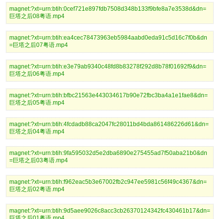
magnet:?xt=urn:btih:0cef721e897fdb7508d348b133f9bfe8a7e3538d&dn=
巨塔之后08粤语.mp4
magnet:?xt=urn:btih:ea4cec78473963eb5984aabd0eda91c5d16c7f0b&dn
=巨塔之后07粤语.mp4
magnet:?xt=urn:btih:e3e79ab9340c48fd8b83278f292d8b78f01692f9&dn=
巨塔之后06粤语.mp4
magnet:?xt=urn:btih:bfbc21563e443034617b90e72fbc3ba4a1e1fae8&dn=
巨塔之后05粤语.mp4
magnet:?xt=urn:btih:4fcdadb88ca2047fc28011bd4bda861486226d61&dn=
巨塔之后04粤语.mp4
magnet:?xt=urn:btih:9fa595032d5e2dba6890e275455ad7f50aba21b0&dn
=巨塔之后03粤语.mp4
magnet:?xt=urn:btih:f962eac5b3e67002fb2c947ee5981c56f49c4367&dn=
巨塔之后02粤语.mp4
magnet:?xt=urn:btih:9d5aee9026c8acc3cb26370124342fc430461b17&dn=
巨塔之后01粤语.mp4