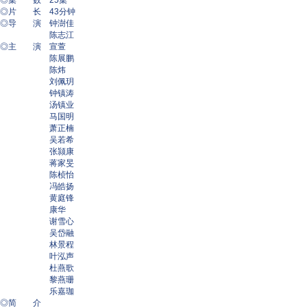
◎集 数 25集
◎片 长 43分钟
◎导 演 钟澍佳
陈志江
◎主 演 宣萱
陈展鹏
陈炜
刘佩玥
钟镇涛
汤镇业
马国明
萧正楠
吴若希
张颕康
蒋家旻
陈桢怡
冯皓扬
黄庭锋
康华
谢雪心
吴岱融
林景程
叶泓声
杜燕歌
黎燕珊
乐嘉珈
◎简 介