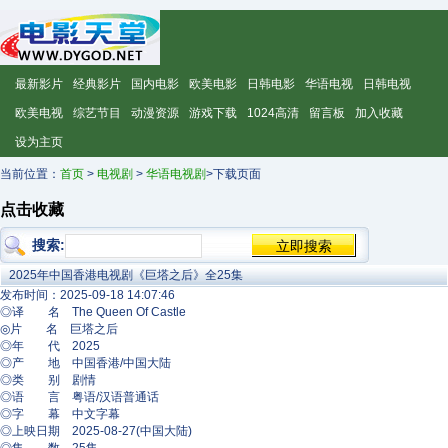
最新影片
经典影片
国内电影
欧美电影
日韩电影
华语电视
日韩电视
欧美电视
综艺节目
动漫资源
游戏下载
1024高清
留言板
加入收藏
设为主页
当前位置：
首页
>
电视剧
>
华语电视剧
>下载页面
点击收藏
搜索:
2025年中国香港电视剧《巨塔之后》全25集
发布时间：2025-09-18 14:07:46
◎译 名 The Queen Of Castle
◎片 名 巨塔之后
◎年 代 2025
◎产 地 中国香港/中国大陆
◎类 别 剧情
◎语 言 粤语/汉语普通话
◎字 幕 中文字幕
◎上映日期 2025-08-27(中国大陆)