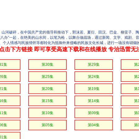
华、山河破碎，在中国共产党的领导和推动下，郭沫若、夏衍、田汉、巴金、柳亚子、
“八办”一起，在绝美的山水间，以笔为枪，以舞台做战场，通过新闻、文学、戏剧、
、个人情感与民族情怀等都转化为抵御外来侵略的民族文化长城，进行一场没有硝烟的
点击下方链接 即可享受高速下载和在线播放 专治迅雷无
31集
第30集
第29集
第
26集
第25集
第24集
第
21集
第20集
第19集
第
16集
第15集
第14集
第
11集
第10集
第09集
第
06集
第05集
第04集
第
01集