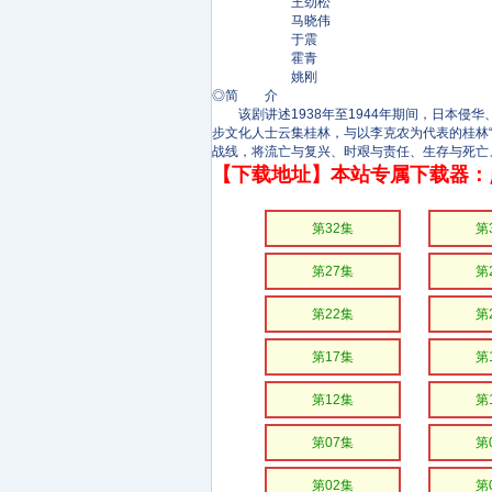
王劲松
马晓伟
于震
霍青
姚刚
◎简 介
该剧讲述1938年至1944年期间，日本侵
步文化人士云集桂林，与以李克农为代表的桂林
战线，将流亡与复兴、时艰与责任、生存与死亡
【下载地址】本站专属下载器：
第32集
第
第27集
第
第22集
第
第17集
第
第12集
第
第07集
第
第02集
第