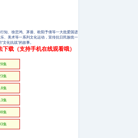
陶行知、徐悲鸿、茅盾、欧阳予倩等一大批爱国进
音乐、美术等一系列文化运动，宣传抗日民族统一
“文化抗战”的故事。
法下载（支持手机在线观看哦）
28集
23集
18集
13集
08集
03集