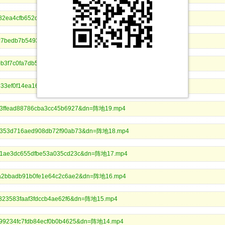
a382ea4cfb652cae48a5b2ccf0&dn=阵地23.mp4
0f1c7bedb7b5493c8ea7b54aab1&dn=阵地22.mp4
d0b3f7c0fa7db5f30fa0afc2e&dn=阵地21.mp4
ed533ef0f14ea160c88a664902&dn=阵地20.mp4
223ffead88786cba3cc45b6927&dn=阵地19.mp4
b63353d716aed908db72f90ab73&dn=阵地18.mp4
44b1ae3dc655dfbe53a035cd23c&dn=阵地17.mp4
5f7a2bbadb91b0fe1e64c2c6ae2&dn=阵地16.mp4
2d823583faaf3fdccb4ae62f6&dn=阵地15.mp4
a499234fc7fdb84ecf0b0b4625&dn=阵地14.mp4