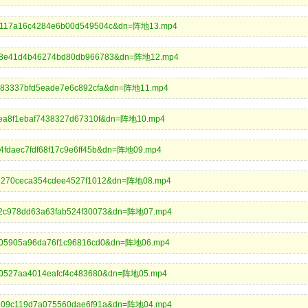
465117a16c4284e6b00d549504c&dn=阵地13.mp4
3738e41d4b46274bd80db966783&dn=阵地12.mp4
c9083337bfd5eade7e6c892cfa&dn=阵地11.mp4
414ea8f1ebaf7438327d67310f&dn=阵地10.mp4
34fdaec7fdf68f17c9e6ff45b&dn=阵地09.mp4
fa9270ceca354cdee4527f1012&dn=阵地08.mp4
4c2c978dd63a63fab524f30073&dn=阵地07.mp4
6c505905a96da76f1c96816cd0&dn=阵地06.mp4
f1f0527aa4014eafcf4c483680&dn=阵地05.mp4
91609c119d7a075560dae6f91a&dn=阵地04.mp4