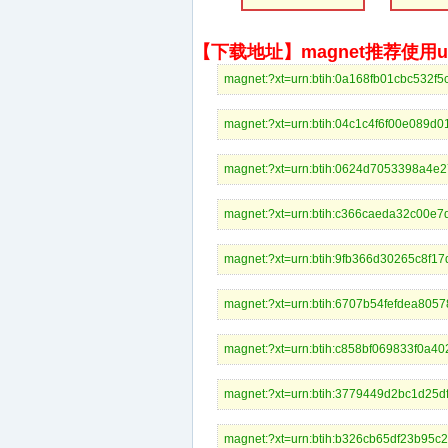
【下载地址】magnet推荐使用uto
magnet:?xt=urn:btih:0a168fb01cbc53
magnet:?xt=urn:btih:04c1c4f6f00e08
magnet:?xt=urn:btih:0624d7053398a
magnet:?xt=urn:btih:c366caeda32c00
magnet:?xt=urn:btih:9fb366d30265c8
magnet:?xt=urn:btih:6707b54fefdea8
magnet:?xt=urn:btih:c858bf069833f
magnet:?xt=urn:btih:3779449d2bc1d
magnet:?xt=urn:btih:b326cb65df23b9