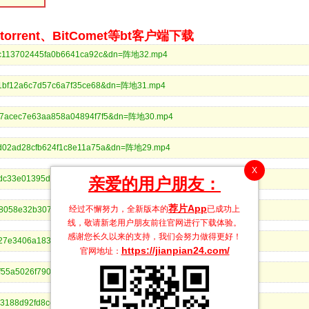
rrent、BitComet等bt客户端下载
2f5c113702445fa0b6641ca92c&dn=阵地32.mp4
9d01bf12a6c7d57c6a7f35ce68&dn=阵地31.mp4
4e27acec7e63aa858a04894f7f5&dn=阵地30.mp4
e7d02ad28cfb624f1c8e11a75a&dn=阵地29.mp4
X
f17dc33e01395dd438363ca127&dn=阵地28.mp4
亲爱的用户朋友：
荐片App
经过不懈努力，全新版本的
已成功上
0578058e32b3074ae57f9a646a&dn=阵地27.mp4
线，敬请新老用户朋友前往官网进行下载体验。
感谢您长久以来的支持，我们会努力做得更好！
0a4027e3406a183224a2952e827&dn=阵地26.mp4
https://jianpian24.com/
官网地址：
25df55a5026f790606e7e933946&dn=阵地25.mp4
5c23188d92fd8ce401f7af99f3&dn=阵地24.mp4