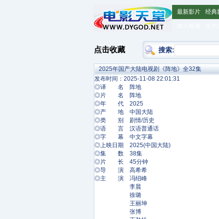
最新影片
经典
加入收藏
设为
点击收藏
搜索:
2025年国产大陆电视剧《阵地》全32集
发布时间：2025-11-08 22:01:31
◎译 名 阵地
◎片 名 阵地
◎年 代 2025
◎产 地 中国大陆
◎类 别 剧情/历史
◎语 言 汉语普通话
◎字 幕 中文字幕
◎上映日期 2025(中国大陆)
◎集 数 38集
◎片 长 45分钟
◎导 演 高希希
◎主 演 冯绍峰
李晨
徐璐
王丽坤
张博