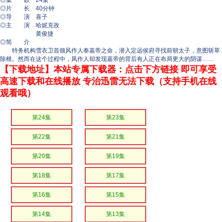
◎集 数 24集
◎片 长 40分钟
◎导 演 喜子
◎主 演 哈妮克孜
黄俊捷
◎简 介
特务机构雪衣卫首领风作人奉嘉帝之命，潜入定远侯府寻找前朝太子，意图斩草
除根。然而在这个过程中，凤作人却发现嘉帝的背后有人正在布局更大的阴谋……
【下载地址】本站专属下载器：点击下方链接 即可享受
高速下载和在线播放 专治迅雷无法下载（支持手机在线
观看哦）
第24集
第23集
第22集
第21集
第20集
第19集
第18集
第17集
第16集
第15集
第14集
第13集