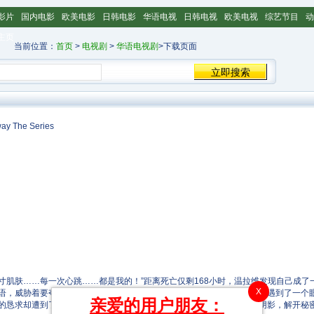
影片
国内电影
欧美电影
日韩电影
华语电视
日韩电视
欧美电视
综艺节目
动
主页
当前位置：
首页
>
电视剧
>
华语电视剧
>下载页面
y The Series
肤……每一次心跳……都是我的！”距离死亡仅剩168小时，温拉维发现自己成了
X
语，威胁着要夺走她的生命，将她推向绝望的边缘。在绝望和孤独中，她遇到了一个
亲爱的用户朋友：
的恳求却遭到了无情的拒绝。随着时间的流逝，温拉维被迫面对过去的阴影，解开秘