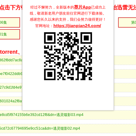
荐片App
点击下方链接 即可享受高速下载和在线播放 专治迅雷无
经过不懈努力，全新版本的
已成功上
线，敬请新老用户朋友前往官网进行下载体验。
感谢您长久以来的支持，我们会努力做得更好！
06集
第05集
第04集
第
https://jianpian24.com/
官网地址：
01集
rrent、BitComet等bt客户端下载
653f362f8dd7ac8adfa47bb9e85&dn=逃灵噬影07.mp4
e83be7f0422ddb995da55955406&dn=逃灵噬影06.mp4
69e627c9d1fd4e979f869ded420&dn=逃灵噬影05.mp4
cdcd601024a2f8af9d60a656a01&dn=逃灵噬影04.mp4
82ae8cd5f974155b6e392cd12f8&dn=逃灵噬影03.mp4
501f75cd72c67794695e9cc51ca&dn=逃灵噬影02.mp4