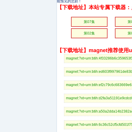
能预见的悲剧！
【下载地址】本站专属下载器：
第07集
第
第02集
第
【下载地址】magnet推荐使用uto
magnet:?xt=urn:btih:4f33286b6c359
magnet:?xt=urn:btih:ed603f997961d
magnet:?xt=urn:btih:ef2c79c6c6836
magnet:?xt=urn:btih:d2fa3a51191e9
magnet:?xt=urn:btih:a50a2dda14b23
magnet:?xt=urn:btih:6c36c52cf5cfd