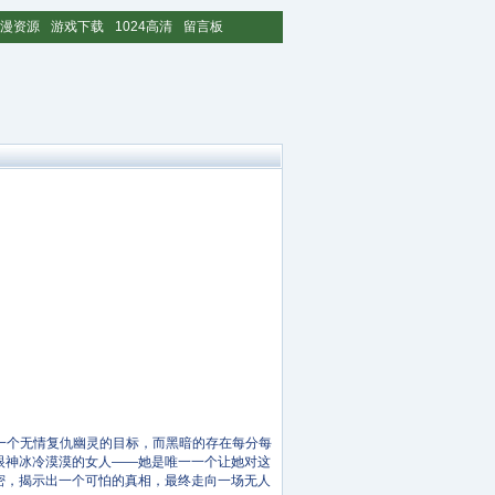
漫资源
游戏下载
1024高清
留言板
一个无情复仇幽灵的目标，而黑暗的存在每分每
眼神冰冷漠漠的女人——她是唯一一个让她对这
密，揭示出一个可怕的真相，最终走向一场无人