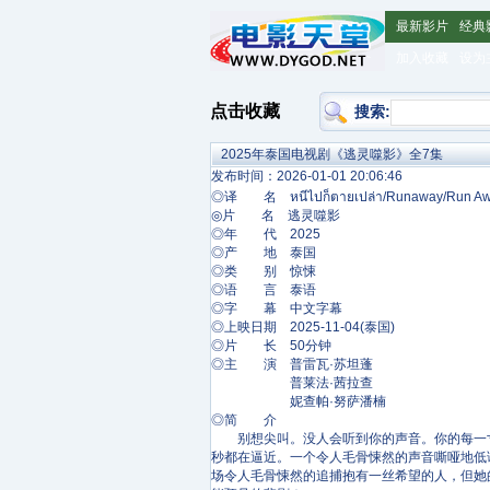
最新影片
经典
加入收藏
设为
点击收藏
搜索:
2025年泰国电视剧《逃灵噬影》全7集
发布时间：2026-01-01 20:06:46
◎译 名 หนีไปก็ตายเปล่า/Runaway/Run Awa
◎片 名 逃灵噬影
◎年 代 2025
◎产 地 泰国
◎类 别 惊悚
◎语 言 泰语
◎字 幕 中文字幕
◎上映日期 2025-11-04(泰国)
◎片 长 50分钟
◎主 演 普雷瓦·苏坦蓬
普莱法·茜拉查
妮查帕·努萨潘楠
◎简 介
别想尖叫。没人会听到你的声音。你的每一寸肌
秒都在逼近。一个令人毛骨悚然的声音嘶哑地低
场令人毛骨悚然的追捕抱有一丝希望的人，但她