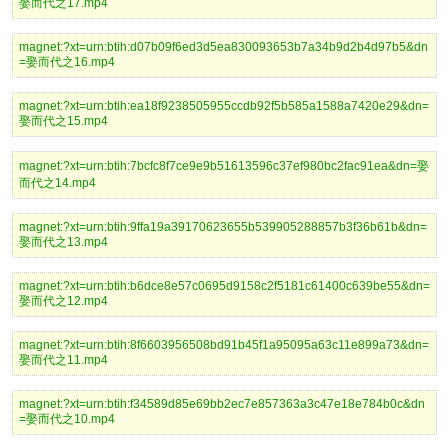
娶而代之17.mp4
magnet:?xt=urn:btih:d07b09f6ed3d5ea830093653b7a34b9d2b4d97b5&dn
=娶而代之16.mp4
magnet:?xt=urn:btih:ea18f9238505955ccdb92f5b585a1588a7420e29&dn=
娶而代之15.mp4
magnet:?xt=urn:btih:7bcfc8f7ce9e9b51613596c37ef980bc2fac91ea&dn=娶
而代之14.mp4
magnet:?xt=urn:btih:9ffa19a39170623655b539905288857b3f36b61b&dn=
娶而代之13.mp4
magnet:?xt=urn:btih:b6dce8e57c0695d9158c2f5181c61400c639be55&dn=
娶而代之12.mp4
magnet:?xt=urn:btih:8f6603956508bd91b45f1a95095a63c11e899a73&dn=
娶而代之11.mp4
magnet:?xt=urn:btih:f34589d85e69bb2ec7e857363a3c47e18e784b0c&dn
=娶而代之10.mp4