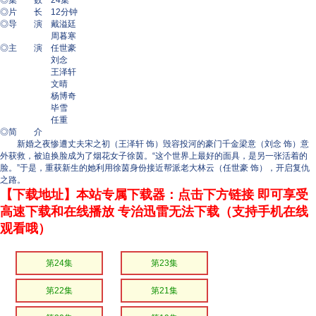
◎集 数 24集
◎片 长 12分钟
◎导 演 戴溢廷
周暮寒
◎主 演 任世豪
刘念
王泽轩
文晴
杨博奇
毕雪
任重
◎简 介
新婚之夜惨遭丈夫宋之初（王泽轩 饰）毁容投河的豪门千金梁意（刘念 饰）意
外获救，被迫换脸成为了烟花女子徐茵。“这个世界上最好的面具，是另一张活着的
脸。”于是，重获新生的她利用徐茵身份接近帮派老大林云（任世豪 饰），开启复仇
之路。
【下载地址】本站专属下载器：点击下方链接 即可享受
高速下载和在线播放 专治迅雷无法下载（支持手机在线
观看哦）
第24集
第23集
第22集
第21集