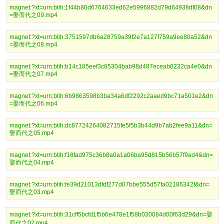
magnet:?xt=urn:btih:1f44b80d6764633ed62e5996882d79d64938df08&dn
=娶而代之09.mp4
magnet:?xt=urn:btih:3751597db6a28759a39f2e7a127f759a9ee80a52&dn
=娶而代之08.mp4
magnet:?xt=urn:btih:b14c185eef3c85304bab98d487eceab0232ca4e0&dn
=娶而代之07.mp4
magnet:?xt=urn:btih:6b9863598b3ba34a6df2292c2aaed9bc71a501e2&dn
=娶而代之06.mp4
magnet:?xt=urn:btih:dc87724264082715fe5f5b3b44d9b7ab2fee9a11&dn=
娶而代之05.mp4
magnet:?xt=urn:btih:f18fad975c36b8a0a1a06ba95d815b56b57f9ad4&dn=
娶而代之04.mp4
magnet:?xt=urn:btih:fe39d21013dfdf277d07bbe555d57fa02186342f&dn=
娶而代之03.mp4
magnet:?xt=urn:btih:31cff5bcfd1f5b6e478e1f58b030084d00f63d29&dn=娶
而代之02.mp4