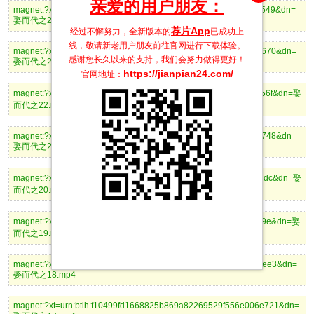
亲爱的用户朋友：
magnet:?xt=urn:btih:2f5ddfa403919d1c020b2da12894f0e5fb7bb549&dn=
娶而代之24.mp4
荐片App
经过不懈努力，全新版本的
已成功上
线，敬请新老用户朋友前往官网进行下载体验。
magnet:?xt=urn:btih:a2d95da5bd9a683215019a466ffefe5fe39b7670&dn=
感谢您长久以来的支持，我们会努力做得更好！
娶而代之23.mp4
https://jianpian24.com/
官网地址：
magnet:?xt=urn:btih:cd66dd9333dbeabcccf8806ca89f9ed0f841b56f&dn=娶
而代之22.mp4
magnet:?xt=urn:btih:c119660e1dbfbda6f918f51dacda8068bb8dc748&dn=
娶而代之21.mp4
magnet:?xt=urn:btih:913596e81fefe9d1f6ba3c11caf85708dc0398dc&dn=娶
而代之20.mp4
magnet:?xt=urn:btih:8f582c2d155836f64fc09fb5e59817c5e01feb9e&dn=娶
而代之19.mp4
magnet:?xt=urn:btih:f58a948b82cdc12f619731d818921c3fd3e79ee3&dn=
娶而代之18.mp4
magnet:?xt=urn:btih:f10499fd1668825b869a82269529f556e006e721&dn=