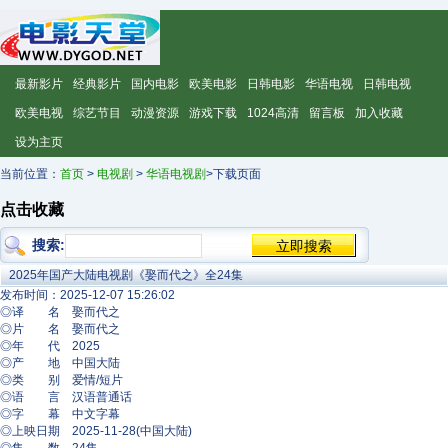
最新影片
经典影片
国内电影
欧美电影
日韩电影
华语电视
日韩电视
欧美电视
综艺节目
动漫资源
游戏下载
1024高清
留言板
加入收藏
设为主页
当前位置：
首页
>
电视剧
>
华语电视剧
>下载页面
点击收藏
搜索:
2025年国产大陆电视剧《娶而代之》全24集
发布时间：2025-12-07 15:26:02
◎译 名 娶而代之
◎片 名 娶而代之
◎年 代 2025
◎产 地 中国大陆
◎类 别 爱情/短片
◎语 言 汉语普通话
◎字 幕 中文字幕
◎上映日期 2025-11-28(中国大陆)