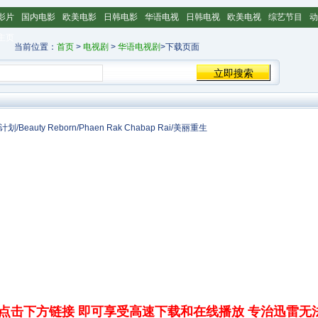
影片
国内电影
欧美电影
日韩电影
华语电视
日韩电视
欧美电视
综艺节目
动
主页
当前位置：
首页
>
电视剧
>
华语电视剧
>下载页面
eauty Reborn/Phaen Rak Chabap Rai/美丽重生
点击下方链接 即可享受高速下载和在线播放 专治迅雷无