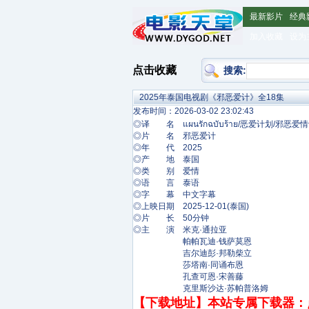
最新影片
经典
加入收藏
设为
点击收藏
搜索:
2025年泰国电视剧《邪恶爱计》全18集
发布时间：2026-03-02 23:02:43
◎译 名 แผนรักฉบับร้าย/恶爱计划/邪恶爱情计划/B
◎片 名 邪恶爱计
◎年 代 2025
◎产 地 泰国
◎类 别 爱情
◎语 言 泰语
◎字 幕 中文字幕
◎上映日期 2025-12-01(泰国)
◎片 长 50分钟
◎主 演 米克·通拉亚
帕帕瓦迪·钱萨莫恩
吉尔迪彭·邦勒柴立
莎塔南·同诵布恩
孔查可恩·宋善藤
克里斯沙达·苏帕普洛姆
【下载地址】本站专属下载器：