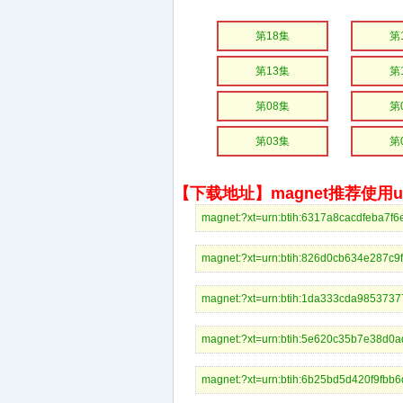
第18集
第
第13集
第
第08集
第
第03集
第
【下载地址】magnet推荐使用uto
magnet:?xt=urn:btih:6317a8cacdfeb
magnet:?xt=urn:btih:826d0cb634e28
magnet:?xt=urn:btih:1da333cda985
magnet:?xt=urn:btih:5e620c35b7e38
magnet:?xt=urn:btih:6b25bd5d420f9