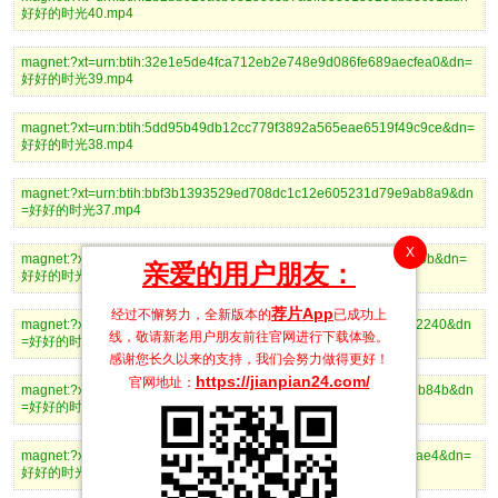
好好的时光40.mp4
magnet:?xt=urn:btih:32e1e5de4fca712eb2e748e9d086fe689aecfea0&dn=
好好的时光39.mp4
magnet:?xt=urn:btih:5dd95b49db12cc779f3892a565eae6519f49c9ce&dn=
好好的时光38.mp4
magnet:?xt=urn:btih:bbf3b1393529ed708dc1c12e605231d79e9ab8a9&dn
=好好的时光37.mp4
X
magnet:?xt=urn:btih:c006ae7f87c380483001d76f444fc69bfbd5940b&dn=
亲爱的用户朋友：
好好的时光36.mp4
荐片App
经过不懈努力，全新版本的
已成功上
magnet:?xt=urn:btih:51581f10b5ad9387586645b3bba84d7918f22240&dn
线，敬请新老用户朋友前往官网进行下载体验。
=好好的时光35.mp4
感谢您长久以来的支持，我们会努力做得更好！
https://jianpian24.com/
官网地址：
magnet:?xt=urn:btih:ceafe4e12a7e731a71d2c3862e4ae00d095eb84b&dn
=好好的时光34.mp4
magnet:?xt=urn:btih:061f9fe12d64c1651dc442a534c3ed9ae69faae4&dn=
好好的时光33.mp4