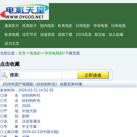
最新影片
经典影片
国内电影
欧美电影
日韩电影
华语电视
日韩电视
欧美电视
综艺节目
动漫资源
游戏下载
1024高清
留言板
加入收藏
设为主页
当前位置：
首页
>
电视剧
>
华语电视剧
>下载页面
点击收藏
搜索:
2026年国产电视剧《好好的时光》 连载至第40集
发布时间：2026-03-21 14:52:35
◎译 名 好好的时代
◎片 名 好好的时光
◎年 代 2026
◎产 地 中国大陆
◎类 别 剧情
◎语 言 汉语普通话
◎字 幕 中文字幕
◎上映日期 2026-02-23(中国大陆)