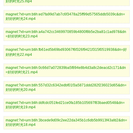
好的时光25.mp4
magnet:?xt=urn:btih:ed7fa99d7ab7c6f3478a25ff99d57565ddb5039c&dn=
好好的时光24.mp4
magnet:?xt=urn:btih:a4a742cc3469970859b4800f8b5e2ba81c1ad978&dn
=好好的时光23.mp4
magnet:?xt=urn:btih:fb61ed5b69bd93067f6f326f9421f315f0519938&dn=好
好的时光22.mp4
magnet:?xt=urn:btih:0c66d7a072839ba5f894e8b4d3a8c2deacd2c171&dn
=好好的时光21.mp4
magnet:?xt=urn:btih:557d32c6342edbf01f3a5871ddd282f236023d65&dn=
好好的时光20.mp4
magnet:?xt=urn:btih:ddfcdc051fed21ce0fa185b105697f83baed0548&dn=
好好的时光19.mp4
magnet:?xt=urn:btih:3bcede9d09c2ee22da345b1c6db5b9913f43afd2&dn=
好好的时光18.mp4