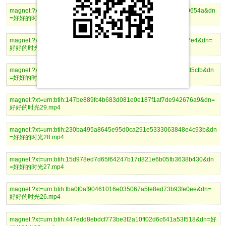
magnet:?xt=urn:btih:adeb061a4c86276f390a43d713134d8172d0654a&dn
=好好的时光32.mp4
magnet:?xt=urn:btih:5ef9f5dd7924624f65bfe6753742511cb55e27e4&dn=
好好的时光31.mp4
magnet:?xt=urn:btih:acda5720ed02479b89bac2a1acd78023283d5cfb&dn
=好好的时光30.mp4
magnet:?xt=urn:btih:147be889fc4b683d081e0e187f1af7de942676a9&dn=
好好的时光29.mp4
magnet:?xt=urn:btih:230ba495a8645e95d0ca291e5333063848e4c93b&dn
=好好的时光28.mp4
magnet:?xt=urn:btih:15d978ed7d65f64247b17d821e6b05fb3638b430&dn
=好好的时光27.mp4
magnet:?xt=urn:btih:fba0f0af90461016e035067a5fe8ed73b93fe0ee&dn=
好好的时光26.mp4
magnet:?xt=urn:btih:447edd8ebdcf773be3f2a10ff02d6c641a53f518&dn=好