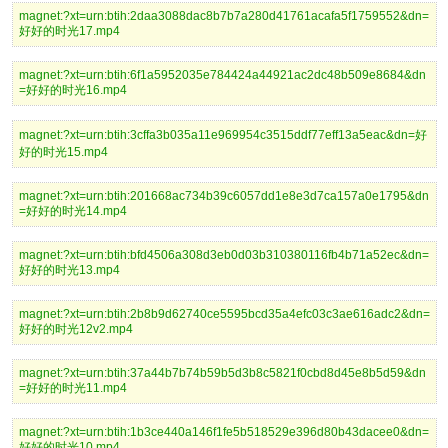
magnet:?xt=urn:btih:2daa3088dac8b7b7a280d41761acafa5f1759552&dn=
好好的时光17.mp4
magnet:?xt=urn:btih:6f1a5952035e784424a44921ac2dc48b509e8684&dn
=好好的时光16.mp4
magnet:?xt=urn:btih:3cffa3b035a11e969954c3515ddf77eff13a5eac&dn=好
好的时光15.mp4
magnet:?xt=urn:btih:201668ac734b39c6057dd1e8e3d7ca157a0e1795&dn
=好好的时光14.mp4
magnet:?xt=urn:btih:bfd4506a308d3eb0d03b310380116fb4b71a52ec&dn=
好好的时光13.mp4
magnet:?xt=urn:btih:2b8b9d62740ce5595bcd35a4efc03c3ae616adc2&dn=
好好的时光12v2.mp4
magnet:?xt=urn:btih:37a44b7b74b59b5d3b8c5821f0cbd8d45e8b5d59&dn
=好好的时光11.mp4
magnet:?xt=urn:btih:1b3ce440a146f1fe5b518529e396d80b43dacee0&dn=
好好的时光10.mp4