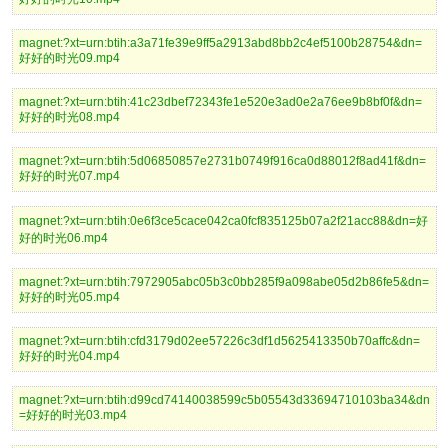
magnet:?xt=urn:btih:a3a71fe39e9ff5a2913abd8bb2c4ef5100b28754&dn=
好好的时光09.mp4
magnet:?xt=urn:btih:41c23dbef72343fe1e520e3ad0e2a76ee9b8bf0f&dn=
好好的时光08.mp4
magnet:?xt=urn:btih:5d06850857e2731b0749f916ca0d88012f8ad41f&dn=
好好的时光07.mp4
magnet:?xt=urn:btih:0e6f3ce5cace042ca0fcf835125b07a2f21acc88&dn=好
好的时光06.mp4
magnet:?xt=urn:btih:7972905abc05b3c0bb285f9a098abe05d2b86fe5&dn=
好好的时光05.mp4
magnet:?xt=urn:btih:cfd3179d02ee57226c3df1d5625413350b70affc&dn=
好好的时光04.mp4
magnet:?xt=urn:btih:d99cd74140038599c5b05543d33694710103ba34&dn
=好好的时光03.mp4