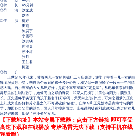
◎集 数 40集
◎片 长 45分钟
◎导 演 刘家成
刘洋
◎主 演 梅婷
田雨
陈昊宇
李雪琴
刘奕铁
周澄奥
苏小玎
张月
王仁君
柯蓝
◎简 介
上世纪70年代末，带着两儿一女的机械厂工人庄先进，迎娶了带着一儿一女的歌
舞团演员苏小曼，来自两个家庭的孩子各怀心思，和父母一道演绎了一段三十年的情
感大戏。自小当家的大女儿庄好好，是两个重组家庭的“定盘星”，从电车售票员到歌
舞厅里的驻唱红歌手，她像高山之巅的野花，和家人们携手并肩心向阳光，顽强生
长。庄先进终于实现了为孩子起名“好好学习，天天向上”的梦想，可为之圆梦的庄向
上却成为庄好好和苏小曼之间不可说破的“秘密”。庄学习和王元媛本是青梅竹马的同
学，却因各自父母的结合，两人只能擦肩而过。庄先进的徒弟刘成追求庄先进的女儿
庄好好未果，却娶了苏小曼的女儿。
【下载地址】本站专属下载器：点击下方链接 即可享受
高速下载和在线播放 专治迅雷无法下载（支持手机在线
观看哦）