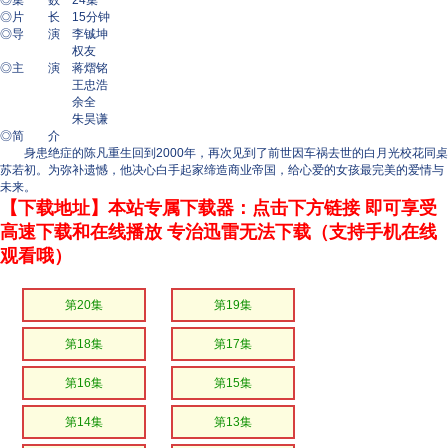
◎集 数 24集
◎片 长 15分钟
◎导 演 李铖坤
权友
◎主 演 蒋熠铭
王忠浩
余全
朱昊谦
◎简 介
身患绝症的陈凡重生回到2000年，再次见到了前世因车祸去世的白月光校花同桌
苏若初。为弥补遗憾，他决心白手起家缔造商业帝国，给心爱的女孩最完美的爱情与
未来。
【下载地址】本站专属下载器：点击下方链接 即可享受
高速下载和在线播放 专治迅雷无法下载（支持手机在线
观看哦）
第20集
第19集
第18集
第17集
第16集
第15集
第14集
第13集