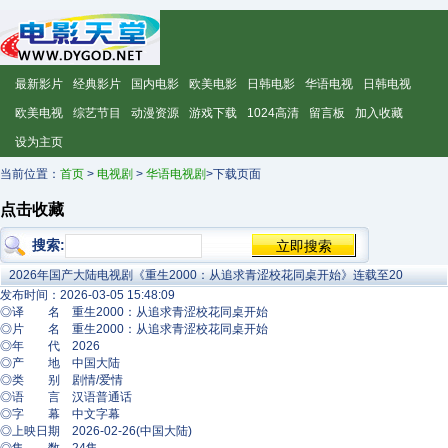
最新影片
经典影片
国内电影
欧美电影
日韩电影
华语电视
日韩电视
欧美电视
综艺节目
动漫资源
游戏下载
1024高清
留言板
加入收藏
设为主页
当前位置：
首页
>
电视剧
>
华语电视剧
>下载页面
点击收藏
搜索:
2026年国产大陆电视剧《重生2000：从追求青涩校花同桌开始》连载至20
发布时间：2026-03-05 15:48:09
◎译 名 重生2000：从追求青涩校花同桌开始
◎片 名 重生2000：从追求青涩校花同桌开始
◎年 代 2026
◎产 地 中国大陆
◎类 别 剧情/爱情
◎语 言 汉语普通话
◎字 幕 中文字幕
◎上映日期 2026-02-26(中国大陆)