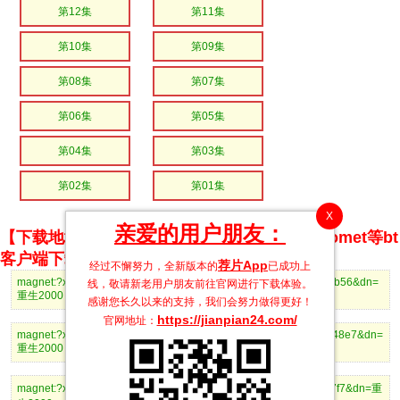
第12集
第11集
第10集
第09集
第08集
第07集
第06集
第05集
第04集
第03集
第02集
第01集
X
亲爱的用户朋友：
【下载地址】magnet推荐使用utorrent、BitComet等bt
客户端下载
荐片App
经过不懈努力，全新版本的
已成功上
magnet:?xt=urn:btih:d3fe7ed2edf4d824841b04cfc3b866aca1583b56&dn=
线，敬请新老用户朋友前往官网进行下载体验。
重生2000：从追求青涩校花同桌开始20.mp4
感谢您长久以来的支持，我们会努力做得更好！
https://jianpian24.com/
官网地址：
magnet:?xt=urn:btih:daf384f70a0190833e026cd5aaad706c547548e7&dn=
重生2000：从追求青涩校花同桌开始19.mp4
magnet:?xt=urn:btih:d4f773641d2e0c8a7851f6c4678ff6d3634ce7f7&dn=重