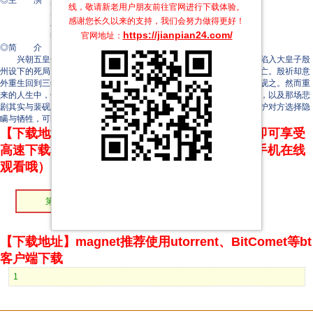
◎主 演 汪敬涵
线，敬请新老用户朋友前往官网进行下载体验。
唐比德
感谢您长久以来的支持，我们会努力做得更好！
段同舟
https://jianpian24.com/
官网地址：
李宥呈
◎简 介
兴朝五皇子殷祈被密信引回江南行宫，发现自己与挚友裴砚之早已陷入大皇子殷
州设下的死局。临死前，裴砚之递上象征爱情的狼牙吊坠，两人双双身亡。殷祈却意
外重生回到三年前，成为唯一记得前世的人。他决心改变命运、守护裴砚之。然而重
来的人生中，他逐步发现：前世被忽略的真相、裴砚之默默承担的一切，以及那场悲
剧其实与裴砚之的选择密切相关。当爱情逼近真相，两人却各自为了保护对方选择隐
瞒与牺牲，可能再次把他们推向...
【下载地址】本站专属下载器：点击下方链接 即可享受
高速下载和在线播放 专治迅雷无法下载（支持手机在线
观看哦）
第02集
第01集
【下载地址】magnet推荐使用utorrent、BitComet等bt
客户端下载
1