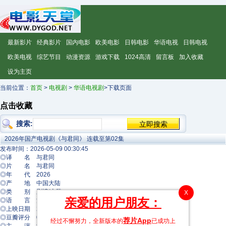
最新影片
经典影片
国内电影
欧美电影
日韩电影
华语电视
日韩电视
欧美电视
综艺节目
动漫资源
游戏下载
1024高清
留言板
加入收藏
设为主页
当前位置：
首页
>
电视剧
>
华语电视剧
>下载页面
点击收藏
搜索:
2026年国产电视剧《与君同》 连载至第02集
发布时间：2026-05-09 00:30:45
◎译 名 与君同
◎片 名 与君同
◎年 代 2026
◎产 地 中国大陆
◎类 别 剧情/古装
X
亲爱的用户朋友：
◎语 言 汉语普通话
◎上映日期 2026-05-08(中国大陆)
◎豆瓣评分 0.0
荐片App
经过不懈努力，全新版本的
已成功上