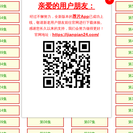
亲爱的用户朋友：
59集
第58集
第57集
第
荐片App
经过不懈努力，全新版本的
已成功上
54集
第53集
第52集
第
线，敬请新老用户朋友前往官网进行下载体验。
感谢您长久以来的支持，我们会努力做得更好！
49集
第48集
第47集
第
https://jianpian24.com/
官网地址：
44集
第43集
第42集
第
39集
第38集
第37集
第
34集
第33集
第32集
第
29集
第28集
第27集
第
24集
第23集
第22集
第
19集
第18集
第17集
第
14集
第13集
第12集
第
09集
第08集
第07集
第