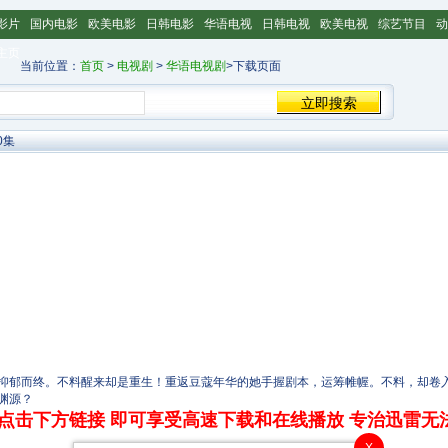
影片
国内电影
欧美电影
日韩电影
华语电视
日韩电视
欧美电视
综艺节目
动
主页
当前位置：
首页
>
电视剧
>
华语电视剧
>下载页面
0集
郁而终。不料醒来却是重生！重返豆蔻年华的她手握剧本，运筹帷幄。不料，却卷入
渊源？
点击下方链接 即可享受高速下载和在线播放 专治迅雷无
X