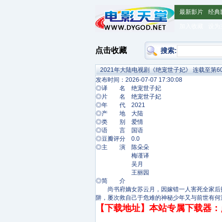
最新影片
经典
加入收藏
设为
点击收藏
搜索:
2021年大陆电视剧《绝宠世子妃》 连载至第6
发布时间：2026-07-07 17:30:08
◎译 名 绝宠世子妃
◎片 名 绝宠世子妃
◎年 代 2021
◎产 地 大陆
◎类 别 爱情
◎语 言 国语
◎豆瓣评分 0.0
◎主 演 陈朵朵
梅谨译
吴月
王丽园
◎简 介
尚书府嫡女苏云月，因嫁错一人害死全家后抑
阱，屡次救自己于危难的神秘少年又与前世有何
【下载地址】本站专属下载器：