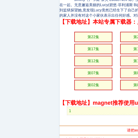
在一起。无意邂逅美丽的Lucy(碧悠·菲利浦斯 Bi
到监狱探望她,竟发现Lucy竟然已经生下了自己
的家人并没有对这个小家伙表示出任何好感。对已经问
【下载地址】本站专属下载器：
第22集
第
第17集
第
第12集
第
第07集
第
第02集
第
【下载地址】magnet推荐使用uto
1
请把w