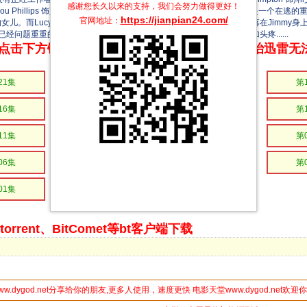
感谢您长久以来的支持，我们会努力做得更好！
jou Phillips 饰)，两人一见钟情坠入爱河。可Jimmy很快就发现了Lucy是一个在
https://jianpian24.com/
官网地址：
的女儿。而Lucy很快将被执行死刑,抚养孩子的任务无可厚非责无旁贷地落在Jimmy身上
题重重的Chance一家来说,一个新家庭成员的意外出现让他们更加头疼......
点击下方链接 即可享受高速下载和在线播放 专治迅雷无
21集
第20集
第19集
第
16集
第15集
第14集
第
11集
第10集
第09集
第
06集
第05集
第04集
第
01集
rrent、BitComet等bt客户端下载
ww.dygod.net分享给你的朋友,更多人使用，速度更快 电影天堂www.dygod.net欢迎