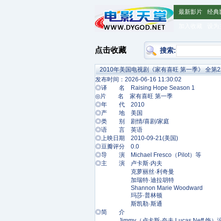
最新影片
经典
加入收藏
设为
点击收藏
搜索:
2010年美国电视剧《家有喜旺 第一季》 全第2
发布时间：2026-06-16 11:30:02
◎译 名 Raising Hope Season 1
◎片 名 家有喜旺 第一季
◎年 代 2010
◎产 地 美国
◎类 别 剧情/喜剧/家庭
◎语 言 英语
◎上映日期 2010-09-21(美国)
◎豆瓣评分 0.0
◎导 演 Michael Fresco（Pilot）等
◎主 演 卢卡斯·内夫
克萝丽丝·利奇曼
加瑞特·迪拉胡特
Shannon Marie Woodward
玛莎·普林顿
斯凯勒·斯通
◎简 介
Jimmy（卢卡斯·奈夫 Lucas Neff 饰）没有正经