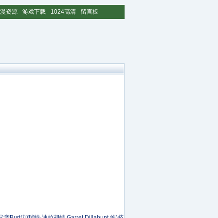
漫资源
游戏下载
1024高清
留言板
t(加瑞特·迪拉胡特 Garret Dillahunt 饰)挤