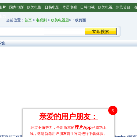
影片
国内电影
欧美电影
日韩电影
华语电视
日韩电视
欧美电视
综艺节目
动
主页
当前位置：
首页
>
电视剧
>
欧美电视剧
>下载页面
2集
X
亲爱的用户朋友：
荐片App
经过不懈努力，全新版本的
已成功上
线，敬请新老用户朋友前往官网进行下载体验。
工作看，他没有房子,只能跟母亲Virginia(玛莎·普林顿 Martha Plimpton 饰)和父亲Bur