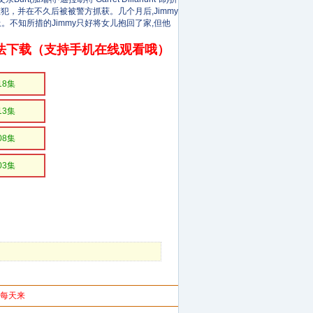
逃的重犯，并在不久后被被警方抓获。几个月后,Jimmy
。不知所措的Jimmy只好将女儿抱回了家,但他
法下载（支持手机在线观看哦）
18集
13集
08集
03集
你每天来