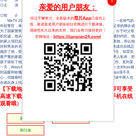
◎导 演 班霍姆·沃拉萨雷
X
◎主 演 普姆帕特·伊安查芒
亲爱的用户朋友：
普里潘·萨帕桑萨瓦特
◎简 介
荐片App
经过不懈努力，全新版本的
已成功上
WeTV 2025剧集，由YYDS Entertainment和洞察娱乐制作。 Kari，一名帅气的
线，敬请新老用户朋友前往官网进行下载体验。
年轻警官，来自华裔家庭。表面上，他遵从父亲的愿望考入警校，追随父亲的脚步成
感谢您长久以来的支持，我们会努力做得更好！
为了国家警察局的高级警官，然而，Kari从来没有真正想成为一名警察。出于对父母
的忠诚，他从不违抗他们的命令，如果被妈妈抓住，他甚至会为吸烟而感到内疚。他
https://jianpian24.com/
官网地址：
的家人强烈反对同性恋情，父亲甚至威胁说如果他和男人约会，就会伤害他，所以他
对和男友的关系保密。Kari全力支持男友的偶像梦想，然而，男友在取得成功后残忍
抛弃了他，受伤的Kari从此对爱情心灰意冷。 Wayu，一个极具魅力的学生，却背负
着严重的家庭问题，被父母忽视的他照顾妹妹，妹妹在怀孕后与另一个男人私奔，把
孩子留给了他。Wayu被迫承担抚养责任，并在熟人的推荐下到夜总会工作。直到某
一天，Wayu与客户发生争执，Kari出手相救，命运开始交织。Wayu第一次对Kari感
到温暖和钦佩，决心要再见到他，于是经常出入警局。 起初，Kari对Wayu漠不关
心，但随着时间的推移，他开始鼓励Wayu度过家庭困难，逐渐加深的交谈中两人也
在彼此身上找到了慰藉。
【下载地址】本站专属下载器：点击下方链接 即可享受
高速下载和在线播放 专治迅雷无法下载（支持手机在线
观看哦）
第03集
第02集
第01集