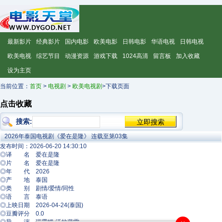
最新影片
经典影片
国内电影
欧美电影
日韩电影
华语电视
日韩电视
欧美电视
综艺节目
动漫资源
游戏下载
1024高清
留言板
加入收藏
设为主页
当前位置：
首页
>
电视剧
>
欧美电视剧
>下载页面
点击收藏
搜索:
2026年泰国电视剧《爱在是隆》 连载至第03集
发布时间：2026-06-20 14:30:10
◎译 名 爱在是隆
◎片 名 爱在是隆
◎年 代 2026
◎产 地 泰国
◎类 别 剧情/爱情/同性
◎语 言 泰语
◎上映日期 2026-04-24(泰国)
◎豆瓣评分 0.0