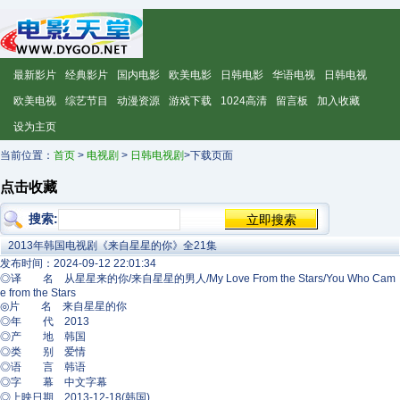
最新影片
经典影片
国内电影
欧美电影
日韩电影
华语电视
日韩电视
欧美电视
综艺节目
动漫资源
游戏下载
1024高清
留言板
加入收藏
设为主页
当前位置：
首页
>
电视剧
>
日韩电视剧
>下载页面
点击收藏
搜索:
2013年韩国电视剧《来自星星的你》全21集
发布时间：2024-09-12 22:01:34
◎译 名 从星星来的你/来自星星的男人/My Love From the Stars/You Who Cam
e from the Stars
◎片 名 来自星星的你
◎年 代 2013
◎产 地 韩国
◎类 别 爱情
◎语 言 韩语
◎字 幕 中文字幕
◎上映日期 2013-12-18(韩国)