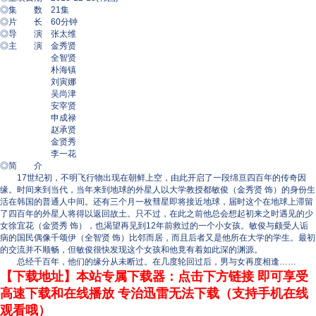
◎集 数 21集
◎片 长 60分钟
◎导 演 张太维
◎主 演 金秀贤
全智贤
朴海镇
刘寅娜
吴尚津
安宰贤
申成禄
赵承贤
金贤秀
李一花
◎简 介
17世纪初，不明飞行物出现在朝鲜上空，由此开启了一段绵亘四百年的传奇因
缘。时间来到当代，当年来到地球的外星人以大学教授都敏俊（金秀贤 饰）的身份生
活在韩国的普通人中间。还有三个月一枚彗星即将接近地球，届时这个在地球上滞留
了四百年的外星人将得以返回故土。只不过，在此之前他总会想起初来之时遇见的少
女徐宜花（金贤秀 饰），也渴望再见到12年前救过的一个小女孩。敏俊与颇受人诟
病的国民偶像千颂伊（全智贤 饰）比邻而居，而且后者又是他所在大学的学生。最初
的交流并不顺畅，但敏俊很快发现这个女孩和他竟有着如此深的渊源。
总经千百年，他们的缘分从未断过。在几度轮回过后，男与女再度相逢……
【下载地址】本站专属下载器：点击下方链接 即可享受
高速下载和在线播放 专治迅雷无法下载（支持手机在线
观看哦）