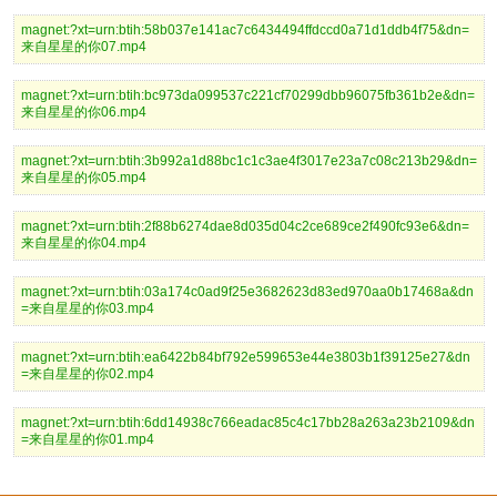
magnet:?xt=urn:btih:58b037e141ac7c6434494ffdccd0a71d1ddb4f75&dn=
来自星星的你07.mp4
magnet:?xt=urn:btih:bc973da099537c221cf70299dbb96075fb361b2e&dn=
来自星星的你06.mp4
magnet:?xt=urn:btih:3b992a1d88bc1c1c3ae4f3017e23a7c08c213b29&dn=
来自星星的你05.mp4
magnet:?xt=urn:btih:2f88b6274dae8d035d04c2ce689ce2f490fc93e6&dn=
来自星星的你04.mp4
magnet:?xt=urn:btih:03a174c0ad9f25e3682623d83ed970aa0b17468a&dn
=来自星星的你03.mp4
magnet:?xt=urn:btih:ea6422b84bf792e599653e44e3803b1f39125e27&dn
=来自星星的你02.mp4
magnet:?xt=urn:btih:6dd14938c766eadac85c4c17bb28a263a23b2109&dn
=来自星星的你01.mp4