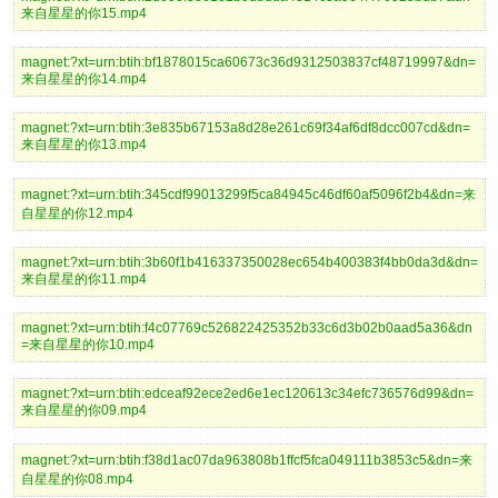
来自星星的你15.mp4
magnet:?xt=urn:btih:bf1878015ca60673c36d9312503837cf48719997&dn=
来自星星的你14.mp4
magnet:?xt=urn:btih:3e835b67153a8d28e261c69f34af6df8dcc007cd&dn=
来自星星的你13.mp4
magnet:?xt=urn:btih:345cdf99013299f5ca84945c46df60af5096f2b4&dn=来
自星星的你12.mp4
magnet:?xt=urn:btih:3b60f1b416337350028ec654b400383f4bb0da3d&dn=
来自星星的你11.mp4
magnet:?xt=urn:btih:f4c07769c526822425352b33c6d3b02b0aad5a36&dn
=来自星星的你10.mp4
magnet:?xt=urn:btih:edceaf92ece2ed6e1ec120613c34efc736576d99&dn=
来自星星的你09.mp4
magnet:?xt=urn:btih:f38d1ac07da963808b1ffcf5fca049111b3853c5&dn=来
自星星的你08.mp4