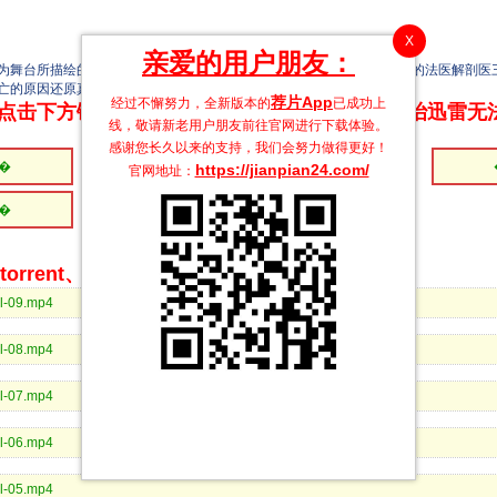
X
亲爱的用户朋友：
舞台所描绘的原创医疗推理作品，石原饰演的是在研究所工作的33岁的法医解剖医
亡的原因还原真相。
荐片App
经过不懈努力，全新版本的
已成功上
点击下方链接 即可享受高速下载和在线播放 专治迅雷无
线，敬请新老用户朋友前往官网进行下载体验。
感谢您长久以来的支持，我们会努力做得更好！
�
�
�
https://jianpian24.com/
官网地址：
�
�
�
rrent、BitComet等bt客户端下载
al-09.mp4
al-08.mp4
al-07.mp4
al-06.mp4
al-05.mp4