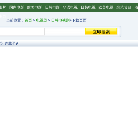
影片
国内电影
欧美电影
日韩电影
华语电视
日韩电视
欧美电视
综艺节目
动
主页
当前位置：
首页
>
电视剧
>
日韩电视剧
>下载页面
亡》连载至9