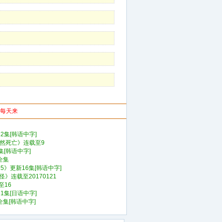
你每天来
2集[韩语中字]
非自然死亡》连载至9
集[韩语中字]
全集
15》更新16集[韩语中字]
》连载至20170121
至16
1集[日语中字]
全集[韩语中字]