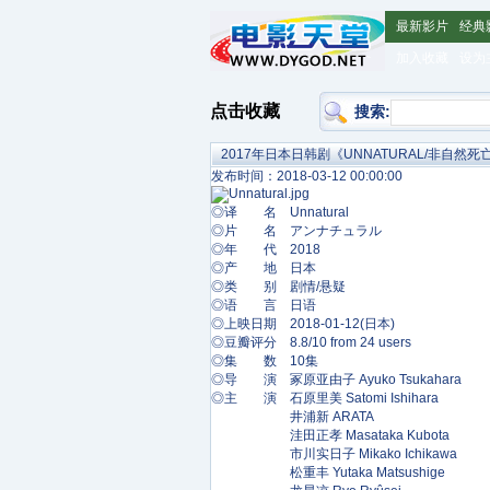
最新影片
经典
加入收藏
设为
点击收藏
搜索:
2017年日本日韩剧《UNNATURAL/非自然死
发布时间：2018-03-12 00:00:00
◎译 名 Unnatural
◎片 名 アンナチュラル
◎年 代 2018
◎产 地 日本
◎类 别 剧情/悬疑
◎语 言 日语
◎上映日期 2018-01-12(日本)
◎豆瓣评分 8.8/10 from 24 users
◎集 数 10集
◎导 演 冢原亚由子 Ayuko Tsukahara
◎主 演 石原里美 Satomi Ishihara
井浦新 ARATA
洼田正孝 Masataka Kubota
市川实日子 Mikako Ichikawa
松重丰 Yutaka Matsushige