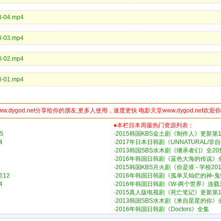
al-04.mp4
al-03.mp4
al-02.mp4
al-01.mp4
ww.dygod.net分享给你的朋友,更多人使用，速度更快 电影天堂www.dygod.net欢迎
●本栏目本周最热门资源列表：
5
·
2015韩国KBS金土剧《制作人》更新第1
4
·
2017年日本日韩剧《UNNATURAL/
·
2013韩国SBS水木剧《继承者们》全20
·
2016年韩国日韩剧《蓝色大海的传说》
·
2015韩国KBS月火剧《你是谁 - 学校20
12
·
2016年韩国日韩剧《孤单又灿烂的神-鬼怪
4
·
2016年韩国日韩剧《W-两个世界》连载
·
2015真人版电视剧《死亡笔记》更新第1
·
2013韩国SBS水木剧《来自星星的你》
·
2016年韩国日韩剧《Doctors》全集