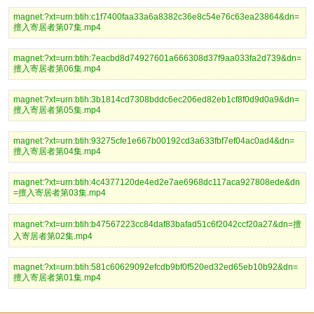
magnet:?xt=urn:btih:c1f7400faa33a6a8382c36e8c54e76c63ea23864&dn=
擅入寄居者第07集.mp4
magnet:?xt=urn:btih:7eacbd8d74927601a666308d37f9aa033fa2d739&dn=
擅入寄居者第06集.mp4
magnet:?xt=urn:btih:3b1814cd7308bddc6ec206ed82eb1cf8f0d9d0a9&dn=
擅入寄居者第05集.mp4
magnet:?xt=urn:btih:93275cfe1e667b00192cd3a633fbf7ef04ac0ad4&dn=
擅入寄居者第04集.mp4
magnet:?xt=urn:btih:4c4377120de4ed2e7ae6968dc117aca927808ede&dn
=擅入寄居者第03集.mp4
magnet:?xt=urn:btih:b47567223cc84daf83bafad51c6f2042ccf20a27&dn=擅
入寄居者第02集.mp4
magnet:?xt=urn:btih:581c60629092efcdb9bf0f520ed32ed65eb10b92&dn=
擅入寄居者第01集.mp4