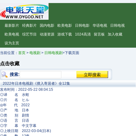
最新影片
经典影片
国内电影
欧美电影
日韩电影
华语电视
日韩电视
欧美电视
综艺节目
动漫资源
游戏下载
1024高清
留言板
加入收藏
设为主页
当前位置：
首页
>
电视剧
>
日韩电视剧
>下载页面
点击收藏
搜索:
2022年日本电视剧《擅入寄居者》全12集
发布时间：2022-05-22 08:04:15
◎译 名 水蛭
◎片 名 ヒル
◎年 代 2022
◎产 地 日本
◎类 别 剧情
◎语 言 日语
◎字 幕 中文字幕
◎上映日期 2022-03-04(日本)