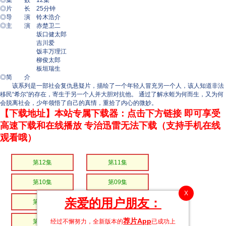
◎集 数 12集
◎片 长 25分钟
◎导 演 铃木浩介
◎主 演 赤楚卫二
坂口健太郎
吉川爱
饭丰万理江
柳俊太郎
板垣瑞生
◎简 介
该系列是一部社会复仇悬疑片，描绘了一个年轻人冒充另一个人，该人知道非法
移民“希尔”的存在，寄生于另一个人并大胆对抗他。 通过了解水蛭为何而生，又为何
会脱离社会，少年领悟了自己的真情，重拾了内心的微妙。
【下载地址】本站专属下载器：点击下方链接 即可享受
高速下载和在线播放 专治迅雷无法下载（支持手机在线
观看哦）
第12集
第11集
第10集
第09集
X
亲爱的用户朋友：
第08集
第07集
荐片App
经过不懈努力，全新版本的
已成功上
第06集
第05集