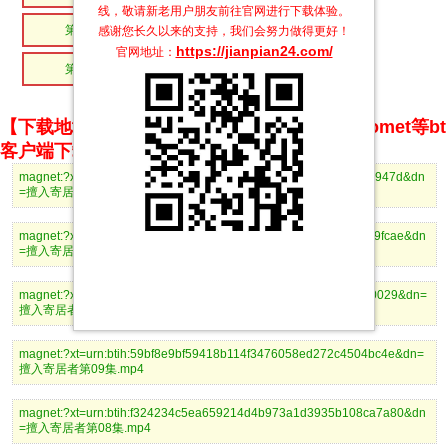
线，敬请新老用户朋友前往官网进行下载体验。
第04集
第03集
感谢您长久以来的支持，我们会努力做得更好！
https://jianpian24.com/
官网地址：
第02集
第01集
【下载地址】magnet推荐使用utorrent、BitComet等bt
客户端下载
magnet:?xt=urn:btih:cf85103ea340690a1d13c1e809dcb9055083947d&dn
=擅入寄居者第12集.mp4
magnet:?xt=urn:btih:888d71e1d4e9bd7ae942397a9ac35b731099fcae&dn
=擅入寄居者第11集.mp4
magnet:?xt=urn:btih:7bb2959613d7df14cca7c3497eca1714f1660029&dn=
擅入寄居者第10集.mp4
magnet:?xt=urn:btih:59bf8e9bf59418b114f3476058ed272c4504bc4e&dn=
擅入寄居者第09集.mp4
magnet:?xt=urn:btih:f324234c5ea659214d4b973a1d3935b108ca7a80&dn
=擅入寄居者第08集.mp4