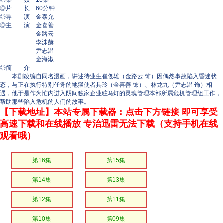
◎集 数 16集
◎片 长 60分钟
◎导 演 金泰允
◎主 演 金喜善
金路云
李洙赫
尹志温
金海淑
◎简 介
本剧改编自同名漫画，讲述待业生崔俊雄（金路云 饰）因偶然事故陷入昏迷状
态，与正在执行特别任务的地狱使者具玲（金喜善 饰）、林龙九（尹志温 饰）相
遇，他于是作为忙内进入阴间独家企业驻马灯的灵魂管理本部所属危机管理组工作，
帮助那些陷入危机的人们的故事。
【下载地址】本站专属下载器：点击下方链接 即可享受
高速下载和在线播放 专治迅雷无法下载（支持手机在线
观看哦）
第16集
第15集
第14集
第13集
第12集
第11集
第10集
第09集