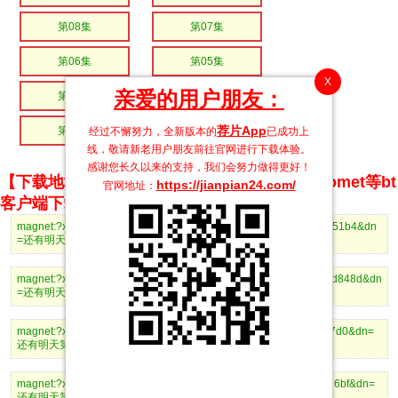
第08集
第07集
第06集
第05集
X
亲爱的用户朋友：
第04集
第03集
荐片App
第02集
第01集
经过不懈努力，全新版本的
已成功上
线，敬请新老用户朋友前往官网进行下载体验。
感谢您长久以来的支持，我们会努力做得更好！
【下载地址】magnet推荐使用utorrent、BitComet等bt
https://jianpian24.com/
官网地址：
客户端下载
magnet:?xt=urn:btih:adb1e4380a29a7742dc0ede4f001c11d75c351b4&dn
=还有明天第16集.mp4
magnet:?xt=urn:btih:5d6208ce33646a6d1d816182265c5980431d848d&dn
=还有明天第15集.mp4
magnet:?xt=urn:btih:8df35f01efca62f959644ab932c22de5997b57d0&dn=
还有明天第14集.mp4
magnet:?xt=urn:btih:279fc55cd628bdce30cc4512aa0abb3ba9f8d6bf&dn=
还有明天第13集.mp4