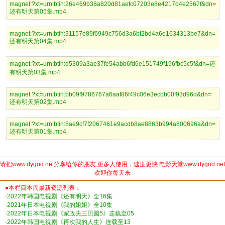
magnet:?xt=urn:btih:26e469b38a820d81aefc07203e8e4217d4e2567f&dn=
还有明天第05集.mp4
magnet:?xt=urn:btih:31157e89f6949c756d3a6bf2bd4a6e1634313be7&dn=
还有明天第04集.mp4
magnet:?xt=urn:btih:d5309a3ae37fe54abb6fd6e151749f196fbc5c5f&dn=还
有明天第03集.mp4
magnet:?xt=urn:btih:bb09f9786767a6aaf86f49c06e3ecbb00f93d96d&dn=
还有明天第02集.mp4
magnet:?xt=urn:btih:8ae9cf7f2067461e9acdb8ae8863b994a800696a&dn=
还有明天第01集.mp4
请把www.dygod.net分享给你的朋友,更多人使用，速度更快 电影天堂www.dygod.net
欢迎你每天来
●本栏目本周最新资源列表：
·
2022年韩国电视剧《还有明天》全16集
·
2021年日本电视剧《我的姐姐》全10集
·
2022年日本电视剧《家政夫三田园5》连载至05
·
2022年韩国电视剧《再次我的人生》连载至13