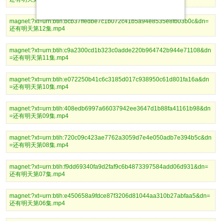
magnet:?xt=urn:btih:bcb37ffedbe7c1b072c41b5a94e8535e8fb03b0c&dn=
还有明天第12集.mp4
magnet:?xt=urn:btih:c9a2300cd1b323c0adde220b964742b944e71108&dn
=还有明天第11集.mp4
magnet:?xt=urn:btih:e072250b41c6c3185d017c938950c61d801fa16a&dn
=还有明天第10集.mp4
magnet:?xt=urn:btih:408edb6997a66037942ee3647d1b88fa41161b98&dn
=还有明天第09集.mp4
magnet:?xt=urn:btih:720c09c423ae7762a3059d7e4e050adb7e394b5c&dn
=还有明天第08集.mp4
magnet:?xt=urn:btih:f9dd69340fa9d2faf9c6b4873397584add06d931&dn=
还有明天第07集.mp4
magnet:?xt=urn:btih:e450658a9fdce87f3206d81044aa310b27abfaa5&dn=
还有明天第06集.mp4