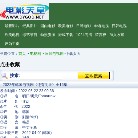
最新影片
经典影片
国内电影
欧美电影
日韩电影
华语电视
日韩电视
欧美电视
综艺节目
动漫资源
游戏下载
1024高清
留言板
加入收藏
设为主页
当前位置：
首页
>
电视剧
>
日韩电视剧
>下载页面
点击收藏
搜索:
2022年韩国电视剧《还有明天》全16集
发布时间：2022-05-22 23:00:36
◎译 名 明日/明天/Tomorrow
◎片 名 내일
◎年 代 2022
◎产 地 韩国
◎类 别 剧情/奇幻
◎语 言 韩语
◎字 幕 中文字幕
◎上映日期 2022-04-01(韩国)