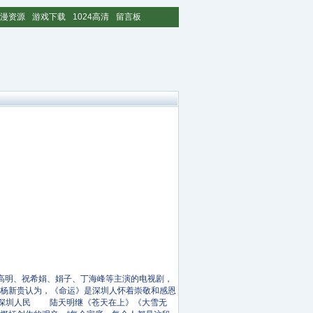
漫资源
游戏下载
1024高清
留言板
明、祝希娟、娟子、丁海峰等主演的电视剧，
长杨新贵认为，《命运》是深圳人怀着崇敬和感恩
是深圳人民 陆天明继《苍天在上》《大雪无