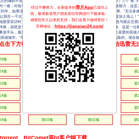
正的编剧不是我，而是深圳人民，没有深圳就没有这部戏。” 他一口气用了三个“难”
为一难；对改革开放30年发生的事件要浓缩、提炼，很是考验作家的驾驭能力，这是
荐片App
经过不懈努力，全新版本的
已成功上
30年，如果没有一部反映这段辉煌历史的作品，这是中国当代作家的耻辱。“无论多难
线，敬请新老用户朋友前往官网进行下载体验。
我生一千次，我愿生在这块土地上；如果让我死一千次，我也愿死在这块土地上！”
感谢您长久以来的支持，我们会努力做得更好！
他接受采访时，却非常谦和：“我不太会表达，我有一个追求，就是用角色与观众交朋
https://jianpian24.com/
官网地址：
南，虽然是个虚构的人物，但却是许许多多深圳市委书记、市长的化身。这是一位刚
事放手头，最后抱病隐退的悲情英雄。李雪健表示，每个人心中都有自己喜爱的英雄
的英雄城市。“不论是写剧本，还是拍摄电视剧，《命运》都是冒了很大风险的。现在
点击下方链接 即可享受高速下载和在线播放 专治迅雷无
29集
第28集
第27集
第
24集
第23集
第22集
第
19集
第18集
第17集
第
14集
第13集
第12集
第
09集
第08集
第07集
第
04集
第03集
第02集
第
rrent、BitComet等bt客户端下载