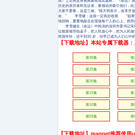
痕》之后再度将视角聚焦现实题材。“《命运》真
历史的亲历者和见证者，要感动并吸引他们，此
大家不爱看，这是三难。”陆天明表示，改革开放
命。” 李雪健：这戏一定有好收视 “如果让
地回响，重重地敲击在现场每个人的心上。然而
李雪健在《命运》中扮演的深圳市委书记宋梓
位敢跟领导拍桌子，把人民放心中，把为人民做
然很年轻，还不到30 岁，但早已成为人们心中
【下载地址】本站专属下载器：
第30集
第
第25集
第
第20集
第
第15集
第
第10集
第
第05集
第
【下载地址】magnet推荐使用uto