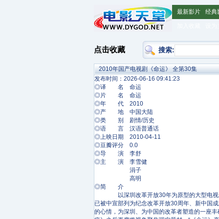
最新影片
经典
加入收藏
设为
点击收藏
搜索:
2010年国产电视剧《命运》 全第30集
发布时间：2026-06-16 09:41:23
◎译 名 命运
◎片 名 命运
◎年 代 2010
◎产 地 中国大陆
◎类 别 剧情/历史
◎语 言 汉语普通话
◎上映日期 2010-04-11
◎豆瓣评分 0.0
◎导 演 李舒
◎主 演 李雪健
涓子
高明
◎简 介
以深圳改革开放30年为原型的大型电视连续
已被中宣部列为纪念改革开放30周年、新中国
的心情，为深圳、为中国的改革者塑造的一座