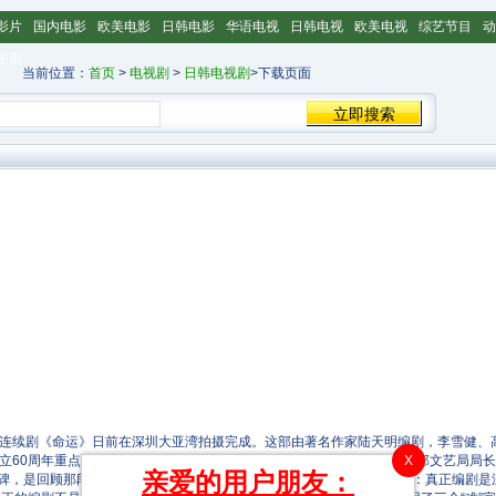
影片
国内电影
欧美电影
日韩电影
华语电视
日韩电视
欧美电视
综艺节目
动
主页
当前位置：
首页
>
电视剧
>
日韩电视剧
>下载页面
剧《命运》日前在深圳大亚湾拍摄完成。这部由著名作家陆天明编剧，李雪健、高
X
成立60周年重点献礼片。 该剧描绘了深圳建立特区的艰难历程。中宣部文艺局局
亲爱的用户朋友：
丰碑，是回顾那段艰难而辉煌的改革历程的一部史诗性作品。 陆天明：真正编剧