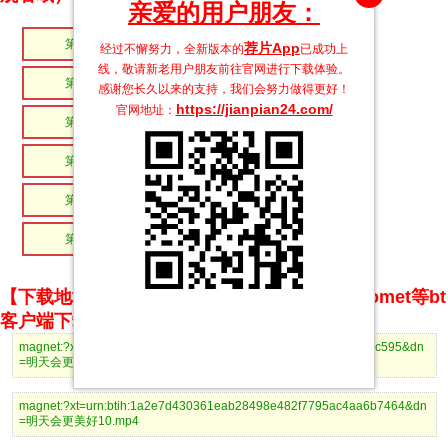
亲爱的用户朋友：
第11集
第10集
荐片App
经过不懈努力，全新版本的
已成功上
线，敬请新老用户朋友前往官网进行下载体验。
第09集
第08集
感谢您长久以来的支持，我们会努力做得更好！
https://jianpian24.com/
官网地址：
第07集
第06集
第05集
第04集
第03集
第02集
第01集
【下载地址】magnet推荐使用utorrent、BitComet等bt
客户端下载
magnet:?xt=urn:btih:a39da7413c577eca76e9b4b285c0e0204f38c595&dn
=明天会更美好11.mp4
magnet:?xt=urn:btih:1a2e7d430361eab28498e482f7795ac4aa6b7464&dn
=明天会更美好10.mp4