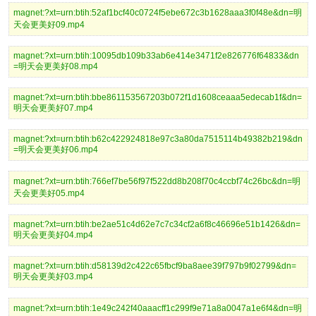
magnet:?xt=urn:btih:52af1bcf40c0724f5ebe672c3b1628aaa3f0f48e&dn=明
天会更美好09.mp4
magnet:?xt=urn:btih:10095db109b33ab6e414e3471f2e826776f64833&dn
=明天会更美好08.mp4
magnet:?xt=urn:btih:bbe861153567203b072f1d1608ceaaa5edecab1f&dn=
明天会更美好07.mp4
magnet:?xt=urn:btih:b62c422924818e97c3a80da7515114b49382b219&dn
=明天会更美好06.mp4
magnet:?xt=urn:btih:766ef7be56f97f522dd8b208f70c4ccbf74c26bc&dn=明
天会更美好05.mp4
magnet:?xt=urn:btih:be2ae51c4d62e7c7c34cf2a6f8c46696e51b1426&dn=
明天会更美好04.mp4
magnet:?xt=urn:btih:d58139d2c422c65fbcf9ba8aee39f797b9f02799&dn=
明天会更美好03.mp4
magnet:?xt=urn:btih:1e49c242f40aaacff1c299f9e71a8a0047a1e6f4&dn=明