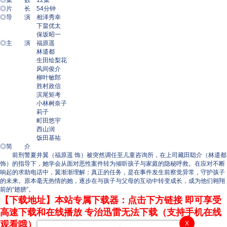
◎集 数 12集
◎片 长 54分钟
◎导 演 相泽秀幸
下畠优太
保坂昭一
◎主 演 福原遥
林遣都
生田绘梨花
风间俊介
柳叶敏郎
胜村政信
滨尾矩考
小林树奈子
莉子
町田悠宇
西山润
饭田基祐
◎简 介
前刑警夏井翼（福原遥 饰）被突然调任至儿童咨询所，在上司藏田聪介（林遣都
饰）的指导下，她学会从面对恶性案件转为倾听孩子与家庭的隐秘呼救。在应对不断
响起的求助电话中，翼渐渐理解：真正的任务，是在事件发生前察觉异常，守护孩子
的未来。原本毫无热情的她，逐步在与孩子与父母的互动中转变成长，成为他们翱翔
前的“翅膀”。
【下载地址】本站专属下载器：点击下方链接 即可享受
高速下载和在线播放 专治迅雷无法下载（支持手机在线
观看哦）
X