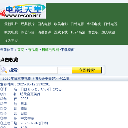
最新影片
经典影片
国内电影
欧美电影
日韩电影
华语电视
日韩电视
欧美电视
综艺节目
动漫资源
游戏下载
1024高清
留言板
加入收藏
设为主页
当前位置：
首页
>
电视剧
>
日韩电视剧
>下载页面
点击收藏
搜索:
2025年日本电视剧《明天会更美好》全11集
发布时间：2025-10-12 23:02:01
◎译 名 日はもっと、いい日になる
◎片 名 明天会更美好
◎年 代 2025
◎产 地 日本
◎类 别 剧情
◎语 言 日语
◎字 幕 中文字幕
◎上映日期 2025-07-07(日本)