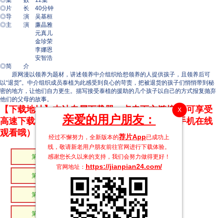
◎集 数 12集
◎片 长 40分钟
◎导 演 吴基桓
◎主 演 廉晶雅
元真儿
金珍荣
李娜恩
安智浩
◎简 介
原网漫以领养为题材，讲述领养中介组织给想领养的人提供孩子，且领养后可
以“退货”。中介组织成员泰植为此感受到良心的苛责，把被退货的孩子们悄悄带到秘
密的地方，让他们自力更生。描写接受泰植的援助的几个孩子以自己的方式报复抛弃
他们的父母的故事。
【下载地址】本站专属下载器：点击下方链接 即可享受
X
亲爱的用户朋友：
高速下载和在线播放 专治迅雷无法下载（支持手机在线
观看哦）
荐片App
经过不懈努力，全新版本的
已成功上
线，敬请新老用户朋友前往官网进行下载体验。
感谢您长久以来的支持，我们会努力做得更好！
第08集
第07集
https://jianpian24.com/
官网地址：
第06集
第05集
第04集
第03集
第02集
第01集