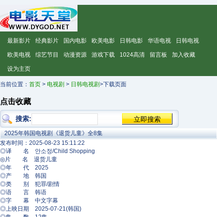
最新影片
经典影片
国内电影
欧美电影
日韩电影
华语电视
日韩电视
欧美电视
综艺节目
动漫资源
游戏下载
1024高清
留言板
加入收藏
设为主页
当前位置：
首页
>
电视剧
>
日韩电视剧
>下载页面
点击收藏
搜索:
2025年韩国电视剧《退货儿童》全8集
发布时间：2025-08-23 15:11:22
◎译 名 안소정/Child Shopping
◎片 名 退货儿童
◎年 代 2025
◎产 地 韩国
◎类 别 犯罪/剧情
◎语 言 韩语
◎字 幕 中文字幕
◎上映日期 2025-07-21(韩国)