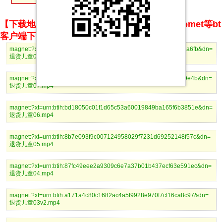
【下载地址】magnet推荐使用utorrent、BitComet等bt
客户端下载
magnet:?xt=urn:btih:24c6a094492e7a89901d37949818c468f143a6fb&dn=
退货儿童08.mp4
magnet:?xt=urn:btih:a4964788c9ff59bd1286e7c38bb8a4850cb29e4b&dn=
退货儿童07.mp4
magnet:?xt=urn:btih:bd18050c01f1d65c53a60019849ba165f6b3851e&dn=
退货儿童06.mp4
magnet:?xt=urn:btih:8b7e093f9c007124958029f7231d69252148f57c&dn=
退货儿童05.mp4
magnet:?xt=urn:btih:87fc49eee2a9309c6e7a37b01b437ecf63e591ec&dn=
退货儿童04.mp4
magnet:?xt=urn:btih:a171a4c80c1682ac4a5f9928e970f7cf16ca8c97&dn=
退货儿童03v2.mp4