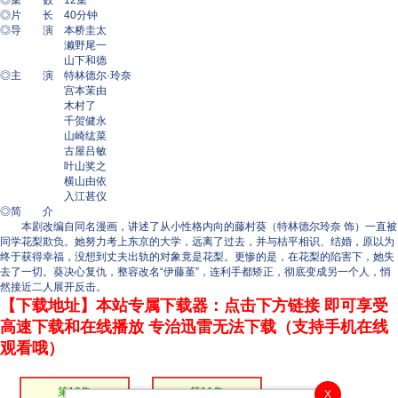
◎集 数 12集
◎片 长 40分钟
◎导 演 本桥圭太
濑野尾一
山下和德
◎主 演 特林德尔·玲奈
宫本茉由
木村了
千贺健永
山崎纮菜
古屋吕敏
叶山奖之
横山由依
入江甚仪
◎简 介
本剧改编自同名漫画，讲述了从小性格内向的藤村葵（特林德尔玲奈 饰）一直被
同学花梨欺负。她努力考上东京的大学，远离了过去，并与桔平相识、结婚，原以为
终于获得幸福，没想到丈夫出轨的对象竟是花梨。更惨的是，在花梨的陷害下，她失
去了一切。葵决心复仇，整容改名“伊藤堇”，连利手都矫正，彻底变成另一个人，悄
然接近二人展开反击。
【下载地址】本站专属下载器：点击下方链接 即可享受
高速下载和在线播放 专治迅雷无法下载（支持手机在线
观看哦）
第12集
第11集
X