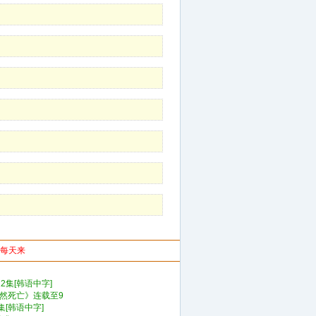
你每天来
2集[韩语中字]
非自然死亡》连载至9
集[韩语中字]