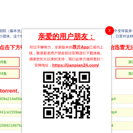
X
阳（藤本洸大 饰）与要好的朋友分到不同班级，在修学旅行的小组分配中变得孤身
亲爱的用户朋友：
团体。这个组合在学校里被称为“四天王”，都是人气极高的存在。起初，日置对这种
来…
荐片App
点击下方链接 即可享受高速下载和在线播放 专治迅雷无
经过不懈努力，全新版本的
已成功上
线，敬请新老用户朋友前往官网进行下载体验。
感谢您长久以来的支持，我们会努力做得更好！
09集
第08集
第07集
第
https://jianpian24.com/
官网地址：
04集
第03集
第02集
第
rrent、BitComet等bt客户端下载
f8b5c07309a214a69af392bbe7a7cc&dn=修学旅行时被分进了合不来的组10.mp4
e05497f841ce1559ae5c9987d1673a&dn=修学旅行时被分进了合不来的组09.mp4
e5de8c2089218976affc69aaf0fdb&dn=修学旅行时被分进了合不来的组08.mp4