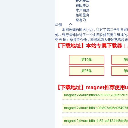
樱木雅哉
福田步汰
水户由菜
相羽星良
泉有乃
◎简 介
本剧改编自同名小说，讲述了高二学生日置朝
他，强行将他拉进了一个由四位帅气男生组成的小
秀吉 饰）总是关心他，渐渐地两人开始熟络起
【下载地址】本站专属下载器：
第10集
第
第05集
第
【下载地址】magnet推荐使用uto
magnet:?xt=urn:btih:4f25399670
magnet:?xt=urn:btih:a0fc897a96
magnet:?xt=urn:btih:da51ca8134f