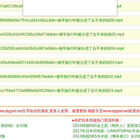
c21c4d97a8072f9cb8cc205f44acc0&dn=修学旅行时被分进了合不来的组07.mp4
fc3b0eef9088bb58c7541ca91448a1&dn=修学旅行时被分进了合不来的组06.mp4
bc8d093e4320c91b481395c26b6738&dn=修学旅行时被分进了合不来的组05.mp4
c0228852592591edcb3c0941c887a6&dn=修学旅行时被分进了合不来的组04.mp4
f94a54fed3a48dea687c16916b9699&dn=修学旅行时被分进了合不来的组03.mp4
380b1cd6dfcd0d9d6c40e426bf678a&dn=修学旅行时被分进了合不来的组02.mp4
36d2665cc76be4723a98f8e9d2f529&dn=修学旅行时被分进了合不来的组01.mp4
ww.dygod.net分享给你的朋友,更多人使用，速度更快 电影天堂www.dygod.net欢迎
●本栏目本周最热门资源列表：
不来的组》全10集
·
2015韩国KBS金土剧《制作人》更新第1
·
2017年日本日韩剧《UNNATURAL/
3集
·
2013韩国SBS水木剧《继承者们》全20