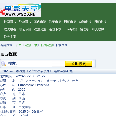
最新影片
经典影片
国内电影
欧美电影
日韩电影
华语电视
日韩电视
欧美电视
综艺节目
动漫资源
游戏下载
1024高清
留言板
加入收藏
设为主页
当前位置：
首页
>
动漫下载
>
新番动漫
>下载页面
点击收藏
搜索:
2025年日本动漫《公主协奏管弦乐》 连载至第47集
发布时间：2026-03-25 23:01:22
◎译 名 プリンセッション・オーケストラ/プリオケ
◎片 名 Princession Orchestra
◎年 代 2025
◎产 地 日本
◎类 别 动画
◎语 言 日语
◎字 幕 中文字幕
◎上映日期 2025-04-06(日本)