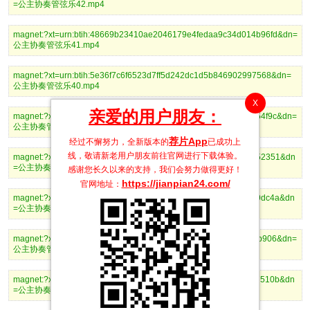
=公主协奏管弦乐42.mp4
magnet:?xt=urn:btih:48669b23410ae2046179e4fedaa9c34d014b96fd&dn=
公主协奏管弦乐41.mp4
magnet:?xt=urn:btih:5e36f7c6f6523d7ff5d242dc1d5b846902997568&dn=
公主协奏管弦乐40.mp4
X
亲爱的用户朋友：
magnet:?xt=urn:btih:e7966d676ab713228e108ede75df166cb0654f9c&dn=
公主协奏管弦乐39.mp4
荐片App
经过不懈努力，全新版本的
已成功上
线，敬请新老用户朋友前往官网进行下载体验。
magnet:?xt=urn:btih:16c6fab1951a164a159e00d236badee694952351&dn
=公主协奏管弦乐38.mp4
感谢您长久以来的支持，我们会努力做得更好！
https://jianpian24.com/
官网地址：
magnet:?xt=urn:btih:59504e712a379ee29ad38c403f0408b6b2a9dc4a&dn
=公主协奏管弦乐37.mp4
magnet:?xt=urn:btih:65f4b579cd0ab6059aa9ea2c554db7ef70e0b906&dn=
公主协奏管弦乐36.5.mp4
magnet:?xt=urn:btih:5d2830509fad30684ac86d02341e6911e067510b&dn
=公主协奏管弦乐36.mp4