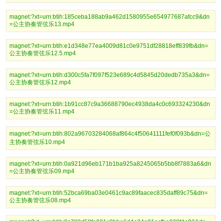
magnet:?xt=urn:btih:185ceba188ab9a462d1580955e654977687afcc9&dn
=公主协奏管弦乐13.mp4
magnet:?xt=urn:btih:e1d348e77ea4009d81c0e9751df28818eff839fb&dn=
公主协奏管弦乐12.5.mp4
magnet:?xt=urn:btih:d300c5fa7f097f523e689c4d5845d20dedb735a3&dn=
公主协奏管弦乐12.mp4
magnet:?xt=urn:btih:1b91cc87c9a36688790ec4938da4c0c693324230&dn
=公主协奏管弦乐11.mp4
magnet:?xt=urn:btih:802a96703284068af864c4f50641111fef0f093b&dn=公
主协奏管弦乐10.mp4
magnet:?xt=urn:btih:0a921d96eb171b1ba925a8245065b5bb8f7883a6&dn
=公主协奏管弦乐09.mp4
magnet:?xt=urn:btih:52bca69ba03e0461c9ac89faacec835daff89c75&dn=
公主协奏管弦乐08.mp4