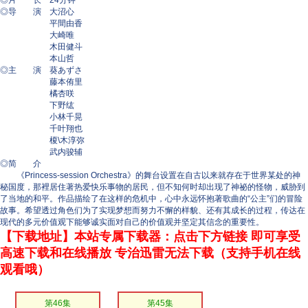
◎片 长 24分钟
◎导 演 大沼心
平間由香
大崎唯
木田健斗
本山哲
◎主 演 葵あずさ
藤本侑里
橘杏咲
下野纮
小林千晃
千叶翔也
榎\木淳弥
武内骏辅
◎简 介
《Princess-session Orchestra》的舞台设置在自古以来就存在于世界某处的神
秘国度，那裡居住著热爱快乐事物的居民，但不知何时却出现了神祕的怪物，威胁到
了当地的和平。作品描绘了在这样的危机中，心中永远怀抱著歌曲的“公主”们的冒险
故事。希望透过角色们为了实现梦想而努力不懈的样貌、还有其成长的过程，传达在
现代的多元价值观下能够诚实面对自己的价值观并坚定其信念的重要性。
【下载地址】本站专属下载器：点击下方链接 即可享受
高速下载和在线播放 专治迅雷无法下载（支持手机在线
观看哦）
第46集
第45集