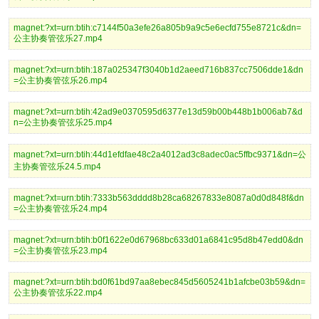
magnet:?xt=urn:btih:c7144f50a3efe26a805b9a9c5e6ecfd755e8721c&dn=
公主协奏管弦乐27.mp4
magnet:?xt=urn:btih:187a025347f3040b1d2aeed716b837cc7506dde1&dn
=公主协奏管弦乐26.mp4
magnet:?xt=urn:btih:42ad9e0370595d6377e13d59b00b448b1b006ab7&d
n=公主协奏管弦乐25.mp4
magnet:?xt=urn:btih:44d1efdfae48c2a4012ad3c8adec0ac5ffbc9371&dn=公
主协奏管弦乐24.5.mp4
magnet:?xt=urn:btih:7333b563dddd8b28ca68267833e8087a0d0d848f&dn
=公主协奏管弦乐24.mp4
magnet:?xt=urn:btih:b0f1622e0d67968bc633d01a6841c95d8b47edd0&dn
=公主协奏管弦乐23.mp4
magnet:?xt=urn:btih:bd0f61bd97aa8ebec845d5605241b1afcbe03b59&dn=
公主协奏管弦乐22.mp4