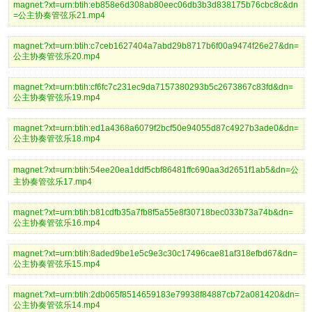
magnet:?xt=urn:btih:eb858e6d308ab80eec06db3b3d838175b76cbc8c&dn
=公主协奏管弦乐21.mp4
magnet:?xt=urn:btih:c7ceb1627404a7abd29b8717b6f00a9474f26e27&dn=
公主协奏管弦乐20.mp4
magnet:?xt=urn:btih:cf6fc7c231ec9da7157380293b5c2673867c83fd&dn=
公主协奏管弦乐19.mp4
magnet:?xt=urn:btih:ed1a4368a6079f2bcf50e94055d87c4927b3ade0&dn=
公主协奏管弦乐18.mp4
magnet:?xt=urn:btih:54ee20ea1ddf5cbf86481ffc690aa3d2651f1ab5&dn=公
主协奏管弦乐17.mp4
magnet:?xt=urn:btih:b81cdfb35a7fb8f5a55e8f30718bec033b73a74b&dn=
公主协奏管弦乐16.mp4
magnet:?xt=urn:btih:8aded9be1e5c9e3c30c17496cae81af318efbd67&dn=
公主协奏管弦乐15.mp4
magnet:?xt=urn:btih:2db065f8514659183e79938f84887cb72a081420&dn=
公主协奏管弦乐14.mp4