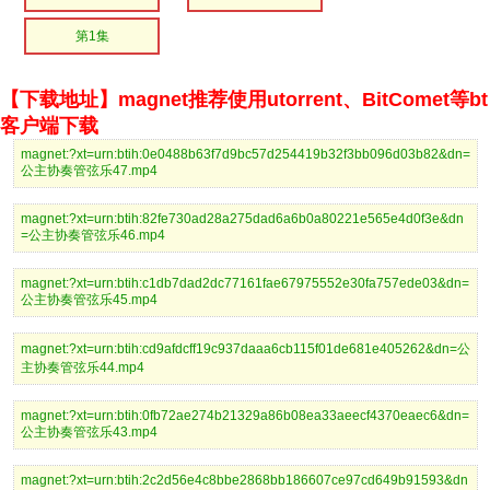
第1集
【下载地址】magnet推荐使用utorrent、BitComet等bt
客户端下载
magnet:?xt=urn:btih:0e0488b63f7d9bc57d254419b32f3bb096d03b82&dn=
公主协奏管弦乐47.mp4
magnet:?xt=urn:btih:82fe730ad28a275dad6a6b0a80221e565e4d0f3e&dn
=公主协奏管弦乐46.mp4
magnet:?xt=urn:btih:c1db7dad2dc77161fae67975552e30fa757ede03&dn=
公主协奏管弦乐45.mp4
magnet:?xt=urn:btih:cd9afdcff19c937daaa6cb115f01de681e405262&dn=公
主协奏管弦乐44.mp4
magnet:?xt=urn:btih:0fb72ae274b21329a86b08ea33aeecf4370eaec6&dn=
公主协奏管弦乐43.mp4
magnet:?xt=urn:btih:2c2d56e4c8bbe2868bb186607ce97cd649b91593&dn