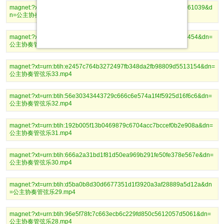
magnet:?xt=urn:btih:5e5ae8503558e9a23b784ba5aee84b2910561039&d
n=公主协奏管弦乐35.mp4
magnet:?xt=urn:btih:e18bec6da9d6590a10f444d0dad95f57bcf14454&dn=
公主协奏管弦乐34.mp4
magnet:?xt=urn:btih:e2457c764b3272497fb348da2fb98809d5513154&dn=
公主协奏管弦乐33.mp4
magnet:?xt=urn:btih:56e30343443729c666c6e574a1f4f5925d16f6c6&dn=
公主协奏管弦乐32.mp4
magnet:?xt=urn:btih:192b005f13b0469879c6704acc7bccef0b2e908a&dn=
公主协奏管弦乐31.mp4
magnet:?xt=urn:btih:666a2a31bd1f81d50ea969b291fe50fe378e567e&dn=
公主协奏管弦乐30.mp4
magnet:?xt=urn:btih:d5ba0b8d30d6677351d1f3920a3af28889a5d12a&dn
=公主协奏管弦乐29.mp4
magnet:?xt=urn:btih:96e5f78fc7c663ecb6c229fd850c5612057d5061&dn=
公主协奏管弦乐28.mp4