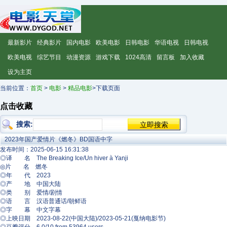
最新影片
经典影片
国内电影
欧美电影
日韩电影
华语电视
日韩电视
欧美电视
综艺节目
动漫资源
游戏下载
1024高清
留言板
加入收藏
设为主页
当前位置：
首页
>
电影
>
精品电影
>下载页面
点击收藏
搜索:
2023年国产爱情片《燃冬》BD国语中字
发布时间：2025-06-15 16:31:38
◎译 名 The Breaking Ice/Un hiver à Yanji ​​​
◎片 名 燃冬
◎年 代 2023
◎产 地 中国大陆
◎类 别 爱情/剧情
◎语 言 汉语普通话/朝鲜语
◎字 幕 中文字幕
◎上映日期 2023-08-22(中国大陆)/2023-05-21(戛纳电影节)