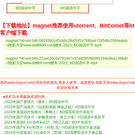
BD国语中字
HD国语中字
【下载地址】magnet推荐使用utorrent、BitComet等bt
客户端下载
magnet:?xt=urn:btih:0620392c45cb0c28d2bf1b758ba472854bc0569e&dn
=[电影天堂www.dytt8899.com]燃冬-2023_BD国语中字.mp4
magnet:?xt=urn:btih:27aac20c0d7914b7c37e83959fe665194e0ba138&dn
=[电影天堂www.dytt89.com]燃冬-2023_HD国语中字.mp4
请把www.dygod.net分享给你的朋友,更多人使用，速度更快 电影天堂www.dygod.net
欢迎你每天来
●本栏目本周最新资源列表：
·
2023年国产爱情片《燃冬》BD国语中字
·
2025年国产动画片《仙逆剧场版 神临之战》HD国语中字
·
2024年美国动作惊悚片《养蜂人》BD国英双语中英双字
·
2025年国产武侠片《射雕英雄传：侠之大者》HD国语中英双字
·
2021年美国6.5分动作科幻片《明日之战》BD中英双字
·
2025年国产6.4分犯罪片《向阳·花》HD国语中英双字超清版
·
2024年中国香港7.2分动作片《焚城》BD国粤双语中字修正版