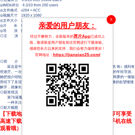
◎豆瓣评分 6.0/10 from 53964 users
◎IMDb评分 6.3/10 from 200 users
◎文件格式 x264 + ACC
◎视频尺寸 1920 x 1080
X
◎文件大小 2233 MB
亲爱的用户朋友：
◎片 长 97 Mins
◎导 演 陈哲艺
◎主 演 周冬雨
荐片App
经过不懈努力，全新版本的
已成功上
刘昊然
线，敬请新老用户朋友前往官网进行下载体验。
屈楚萧
感谢您长久以来的支持，我们会努力做得更好！
魏如光
https://jianpian25.com/
官网地址：
刘白沙
◎简 介
延吉是中国北方边境的一个小镇，从上海来参加婚礼的浩丰（刘昊然 饰）感到有
些迷茫。一次偶然的机会，他遇到了娜娜（周冬雨 饰），一个让他着迷的年轻导游。
她把他介绍给一个厨师朋友韩萧（屈楚萧 饰），他们三个人很快就因为韩萧的一顿饭
而结下了友谊。这次热烈的接触使他们面对自己的过去和秘密，他们沉睡的欲望慢慢
解开，就像长白山的风景和雪林一样。
◎获奖情况
第76届戛纳电影节(2023)
一种关注单元 一种关注大奖(提名) 陈哲艺
◎影片截图
【下载地址】本站专属下载器：点击下方链接 即可享受
高速下载和在线播放 专治迅雷无法下载（支持手机在线
观看哦）