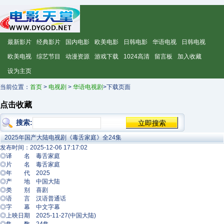
最新影片
经典影片
国内电影
欧美电影
日韩电影
华语电视
日韩电视
欧美电视
综艺节目
动漫资源
游戏下载
1024高清
留言板
加入收藏
设为主页
当前位置：
首页
>
电视剧
>
华语电视剧
>下载页面
点击收藏
搜索:
2025年国产大陆电视剧《毒舌家庭》全24集
发布时间：2025-12-06 17:17:02
◎译 名 毒舌家庭
◎片 名 毒舌家庭
◎年 代 2025
◎产 地 中国大陆
◎类 别 喜剧
◎语 言 汉语普通话
◎字 幕 中文字幕
◎上映日期 2025-11-27(中国大陆)