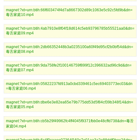
magnet:?xt=urn:btih:66f603474f4d7a8667302d89c1063e5c92c5fd9b&dn=
毒舌家庭10.mp4
magnet:?xt=urn:btih:4ab7910e8f04f18d614c5eb93796785b55521aa0&dn=
毒舌家庭09.mp4
magnet:?xt=urn:btih:2db66352448b3a0235100a60f49d95cf2b0bf54d&dn=
毒舌家庭08.mp4
magnet:?xt=urn:btih:9da758fe2f100146759f899f12c396632ad96c9d&dn=
毒舌家庭07.mp4
magnet:?xt=urn:btih:05822237fd913a0cbd339461c5ec69403773ec03&dn
=毒舌家庭06.mp4
magnet:?xt=urn:btih:dbe6e3e82ea65e79b775dd53d5f84cf39b348f14&dn=
毒舌家庭05.mp4
magnet:?xt=urn:btih:cb5b29f49962fc4ff4045f9371fbb0e48cffd738&dn=毒舌
家庭04.mp4