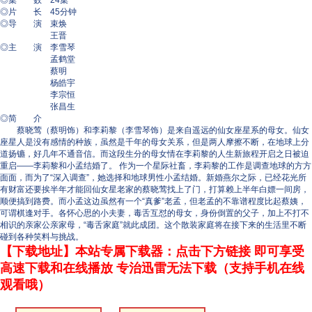
◎集 数 24集
◎片 长 45分钟
◎导 演 束焕
王晋
◎主 演 李雪琴
孟鹤堂
蔡明
杨皓宇
李宗恒
张昌生
◎简 介
蔡晓莺（蔡明饰）和李莉黎（李雪琴饰）是来自遥远的仙女座星系的母女。仙女
座星人是没有感情的种族，虽然是千年的母女关系，但是两人摩擦不断，在地球上分
道扬镳，好几年不通音信。而这段生分的母女情在李莉黎的人生新旅程开启之日被迫
重启——李莉黎和小孟结婚了。 作为一个星际社畜，李莉黎的工作是调查地球的方方
面面，而为了“深入调查”，她选择和地球男性小孟结婚。新婚燕尔之际，已经花光所
有财富还要挨半年才能回仙女星老家的蔡晓莺找上了门，打算赖上半年白嫖一间房，
顺便搞到路费。而小孟这边虽然有一个“真爹”老孟，但老孟的不靠谱程度比起蔡姨，
可谓棋逢对手。各怀心思的小夫妻，毒舌互怼的母女，身份倒置的父子，加上不打不
相识的亲家公亲家母，“毒舌家庭”就此成团。这个散装家庭将在接下来的生活里不断
碰到各种笑料与挑战。
【下载地址】本站专属下载器：点击下方链接 即可享受
高速下载和在线播放 专治迅雷无法下载（支持手机在线
观看哦）