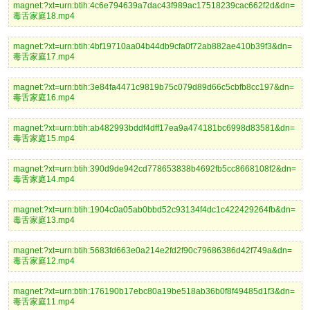
magnet:?xt=urn:btih:4c6e794639a7dac43f989ac17518239cac662f2d&dn=
毒舌家庭18.mp4
magnet:?xt=urn:btih:4bf19710aa04b44db9cfa0f72ab882ae410b39f3&dn=
毒舌家庭17.mp4
magnet:?xt=urn:btih:3e84fa4471c9819b75c079d89d66c5cbfb8cc197&dn=
毒舌家庭16.mp4
magnet:?xt=urn:btih:ab482993bddf4dff17ea9a474181bc6998d83581&dn=
毒舌家庭15.mp4
magnet:?xt=urn:btih:390d9de942cd778653838b4692fb5cc8668108f2&dn=
毒舌家庭14.mp4
magnet:?xt=urn:btih:1904c0a05ab0bbd52c93134f4dc1c422429264fb&dn=
毒舌家庭13.mp4
magnet:?xt=urn:btih:5683fd663e0a214e2fd2f90c79686386d42f749a&dn=
毒舌家庭12.mp4
magnet:?xt=urn:btih:176190b17ebc80a19be518ab36b0f8f49485d1f3&dn=
毒舌家庭11.mp4