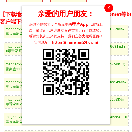
X
亲爱的用户朋友：
【下载地址】magnet推荐使用utorrent、BitComet等bt
客户端下载
荐片App
经过不懈努力，全新版本的
已成功上
magnet:?xt=urn:btih:30e57b889ab00121b993fd36a20aff3426c8f163&dn=
线，敬请新老用户朋友前往官网进行下载体验。
毒舌家庭24.mp4
感谢您长久以来的支持，我们会努力做得更好！
https://jianpian24.com/
官网地址：
magnet:?xt=urn:btih:f197e96263ea8e9eb55229402abe49f657526e81&dn
=毒舌家庭23.mp4
magnet:?xt=urn:btih:53f5cf33812c159fdaa085f0ac95c78ef0e57ab2&dn=毒
舌家庭22.mp4
magnet:?xt=urn:btih:e95cb32d2680aa76dad38b69aa8ed8e346afec5f&dn=
毒舌家庭21.mp4
magnet:?xt=urn:btih:a2a72411e682c6143bab8050bf07d670f67252b3&dn=
毒舌家庭20.mp4
magnet:?xt=urn:btih:e50c1d7fe62132a2da6279ab5782c5bacb6c46c6&dn=
毒舌家庭19.mp4