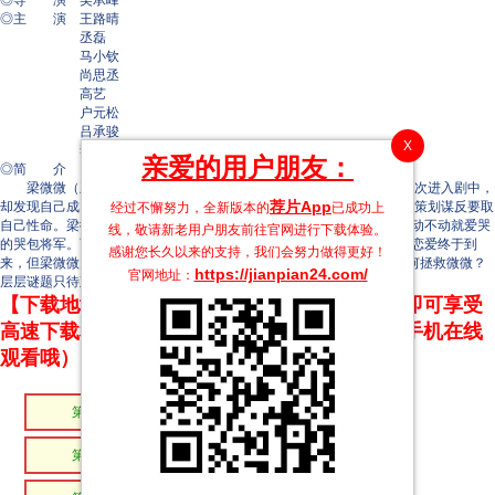
◎导 演 吴承峰
◎主 演 王路晴
丞磊
马小钦
尚思丞
高艺
户元松
吕承骏
X
李曼妮
亲爱的用户朋友：
◎简 介
梁微微（王路晴 饰）摇身一变成女帝，坐拥后宫三千美色。当她再次进入剧中，
荐片App
却发现自己成了人人喊打的暴君反派，日思夜想的景清（丞磊 饰）竟然策划谋反要取
经过不懈努力，全新版本的
已成功上
自己性命。梁微微想方设法让景清恢复记忆，没想到景清这次居然成了动不动就爱哭
线，敬请新老用户朋友前往官网进行下载体验。
的哭包将军。两人开始了鸡飞狗跳爆笑超甜的后宫生活，本以为甜甜的恋爱终于到
感谢您长久以来的支持，我们会努力做得更好！
来，但梁微微竟依然逃不过“反派必死”的命运……小哭包醋王景清要如何拯救微微？
https://jianpian24.com/
官网地址：
层层谜题只待观众一一解开。
【下载地址】本站专属下载器：点击下方链接 即可享受
高速下载和在线播放 专治迅雷无法下载（支持手机在线
观看哦）
第18集
第17集
第16集
第15集