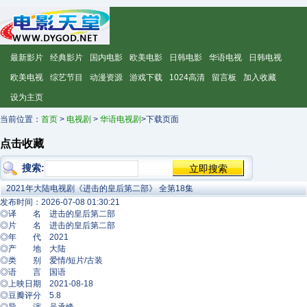
最新影片
经典影片
国内电影
欧美电影
日韩电影
华语电视
日韩电视
欧美电视
综艺节目
动漫资源
游戏下载
1024高清
留言板
加入收藏
设为主页
当前位置：
首页
>
电视剧
>
华语电视剧
>下载页面
点击收藏
搜索:
2021年大陆电视剧《进击的皇后第二部》 全第18集
发布时间：2026-07-08 01:30:21
◎译 名 进击的皇后第二部
◎片 名 进击的皇后第二部
◎年 代 2021
◎产 地 大陆
◎类 别 爱情/短片/古装
◎语 言 国语
◎上映日期 2021-08-18
◎豆瓣评分 5.8