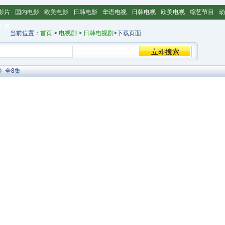
影片
国内电影
欧美电影
日韩电影
华语电视
日韩电视
欧美电视
综艺节目
动
主页
当前位置：
首页
>
电视剧
>
日韩电视剧
>下载页面
》全8集