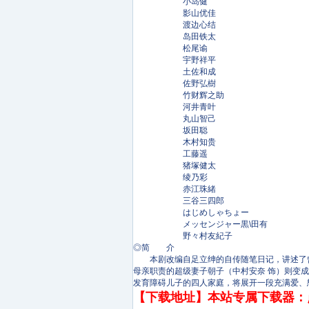
小岛健
影山优佳
渡边心结
岛田铁太
松尾谕
宇野祥平
土佐和成
佐野弘樹
竹财辉之助
河井青叶
丸山智己
坂田聪
木村知贵
工藤遥
猪塚健太
绫乃彩
赤江珠緒
三谷三四郎
はじめしゃちょー
メッセンジャー黒\田有
野々村友紀子
◎简 介
本剧改编自足立绅的自传随笔日记，讲述了曾是
母亲职责的超级妻子朝子（中村安奈 饰）则变
发育障碍儿子的四人家庭，将展开一段充满爱、
【下载地址】本站专属下载器：