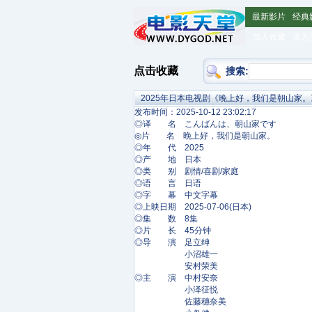
最新影片
经典
加入收藏
设为
点击收藏
搜索:
2025年日本电视剧《晚上好，我们是朝山家。
发布时间：2025-10-12 23:02:17
◎译 名 こんばんは、朝山家です
◎片 名 晚上好，我们是朝山家。
◎年 代 2025
◎产 地 日本
◎类 别 剧情/喜剧/家庭
◎语 言 日语
◎字 幕 中文字幕
◎上映日期 2025-07-06(日本)
◎集 数 8集
◎片 长 45分钟
◎导 演 足立绅
小沼雄一
安村荣美
◎主 演 中村安奈
小泽征悦
佐藤穗奈美