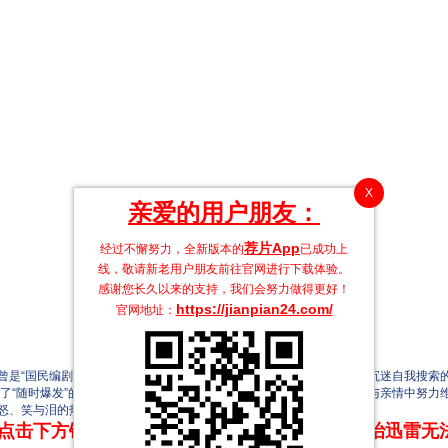
X
亲爱的用户朋友：
荐片App
经过不懈努力，全新版本的
已成功上
线，敬请新老用户朋友前往官网进行下载体验。
感谢您长久以来的支持，我们会努力做得更好！
https://jianpian24.com/
官网地址：
“国民编剧”的朝山贤太（小泽征悦 饰）如今成了脱离家务与育儿、沉迷自我搜索的
成了“随时爆发”的愤怒人妻。二人常年激烈冲突，却也在日复一日的争吵与亲情中努力
怒、笑与泪的热血家族奋斗剧。
点击下方链接 即可享受高速下载和在线播放 专治迅雷无