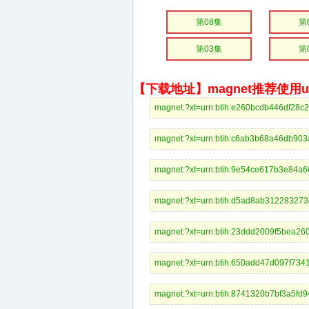
第08集
第
第03集
第
【下载地址】magnet推荐使用uto
magnet:?xt=urn:btih:e260bcdb446d
magnet:?xt=urn:btih:c6ab3b68a46
magnet:?xt=urn:btih:9e54ce617b3
magnet:?xt=urn:btih:d5ad8ab3122
magnet:?xt=urn:btih:23ddd2009f5
magnet:?xt=urn:btih:650add47d09
magnet:?xt=urn:btih:8741320b7bf3