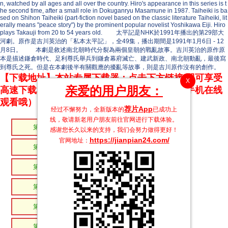
n, watched by all ages and all over the country. Hiro's appearance in this series is t
he second time, after a small role in Dokuganryu Masamune in 1987. Taiheiki is ba
sed on Shihon Taiheiki (part-fiction novel based on the classic literature Taiheiki, lit
erally means "peace story") by the prominent popular novelist Yoshikawa Eiji. Hiro
plays Takauji from 20 to 54 years old. 太平記是NHK於1991年播出的第29部大
河劇。原作是吉川英治的「私本太平記」，全49集，播出期間是1991年1月6日 - 12
月8日。 本劇是敘述南北朝時代分裂為兩個皇朝的戰亂故事。吉川英治的原作原
本是描述鎌倉時代、足利尊氏舉兵到鎌倉幕府滅亡、建武新政、南北朝動亂，最後寫
到尊氏之死。但是在本劇後半有關觀應的擾亂等故事，則是吉川原作沒有的創作。
【下载地址】本站专属下载器：点击下方链接 即可享受
X
亲爱的用户朋友：
高速下载和在线播放 专治迅雷无法下载（支持手机在线
观看哦）
荐片App
经过不懈努力，全新版本的
已成功上
线，敬请新老用户朋友前往官网进行下载体验。
第49集
第48集
感谢您长久以来的支持，我们会努力做得更好！
https://jianpian24.com/
官网地址：
第47集
第46集
第45集
第44集
第43集
第42集
第41集
第40集
第39集
第38集