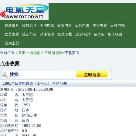
最新影片
经典影片
国内电影
欧美电影
日韩电影
华语电视
日韩电视
欧美电视
综艺节目
动漫资源
游戏下载
1024高清
留言板
加入收藏
设为主页
当前位置：
首页
>
电视剧
>
日韩电视剧
>下载页面
点击收藏
搜索:
1991年日本电视剧《太平记》 全第49集
发布时间：2026-06-16 05:30:09
◎译 名 太平記
◎片 名 太平记
◎年 代 1991
◎产 地 日本
◎类 别 剧情/历史
◎语 言 日语
◎上映日期 1991-01-06
◎豆瓣评分 0.0