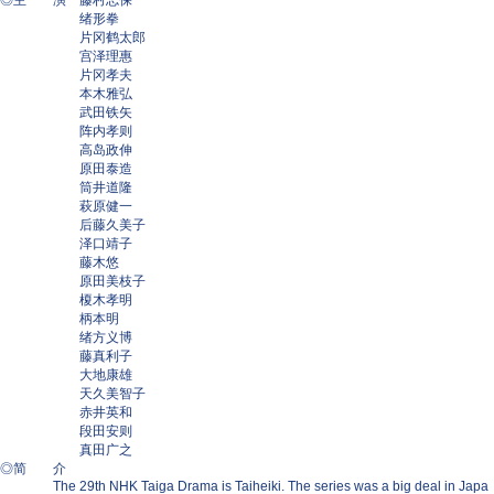
◎主 演 藤村志保
绪形拳
片冈鹤太郎
宫泽理惠
片冈孝夫
本木雅弘
武田铁矢
阵内孝则
高岛政伸
原田泰造
筒井道隆
萩原健一
后藤久美子
泽口靖子
藤木悠
原田美枝子
榎木孝明
柄本明
绪方义博
藤真利子
大地康雄
天久美智子
赤井英和
段田安则
真田广之
◎简 介
The 29th NHK Taiga Drama is Taiheiki. The series was a big deal in Japa