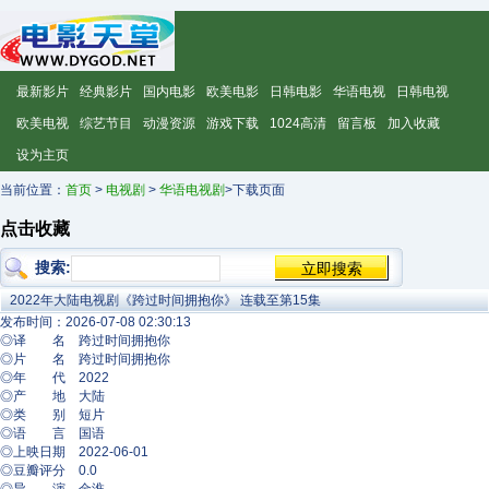
最新影片
经典影片
国内电影
欧美电影
日韩电影
华语电视
日韩电视
欧美电视
综艺节目
动漫资源
游戏下载
1024高清
留言板
加入收藏
设为主页
当前位置：
首页
>
电视剧
>
华语电视剧
>下载页面
点击收藏
搜索:
2022年大陆电视剧《跨过时间拥抱你》 连载至第15集
发布时间：2026-07-08 02:30:13
◎译 名 跨过时间拥抱你
◎片 名 跨过时间拥抱你
◎年 代 2022
◎产 地 大陆
◎类 别 短片
◎语 言 国语
◎上映日期 2022-06-01
◎豆瓣评分 0.0