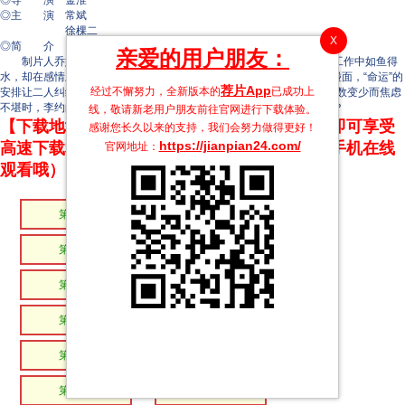
◎导 演 金淮
◎主 演 常斌
徐棵二
X
◎简 介
亲爱的用户朋友：
制片人乔婉拥有“看得见与别人见面次数“的能力。这种能力让她在工作中如鱼得
水，却在感情上令她痛苦不堪..机缘巧合之下乔婉与导演李约在工作中碰面，“命运”的
荐片App
经过不懈努力，全新版本的
已成功上
安排让二人纠缠在一起。随着李约展开强烈的爱情攻势，乔婉因见面次数变少而焦虑
不堪时，李约的“超能力”也逐渐显露出来，乔婉将如何面对这奇妙缘分？
线，敬请新老用户朋友前往官网进行下载体验。
【下载地址】本站专属下载器：点击下方链接 即可享受
感谢您长久以来的支持，我们会努力做得更好！
https://jianpian24.com/
高速下载和在线播放 专治迅雷无法下载（支持手机在线
官网地址：
观看哦）
第15集
第14集
第13集
第12集
第11集
第10集
第09集
第08集
第07集
第06集
第05集
第04集