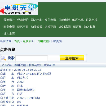
最新影片
经典影片
国内电影
欧美电影
日韩电影
华语电视
日韩电视
欧美电视
综艺节目
动漫资源
游戏下载
1024高清
留言板
加入收藏
设为主页
当前位置：
首页
>
电视剧
>
日韩电视剧
>下载页面
点击收藏
搜索:
2002年日本电视剧《利家与松》 全第49集
发布时间：2026-06-16 05:30:17
◎译 名 利家とまつ加賀百万石物語
◎片 名 利家与松
◎年 代 2002
◎产 地 日本
◎类 别 剧情/家庭/历史
◎语 言 日语
◎上映日期 2002-01-06(日本)
◎豆瓣评分 0.0