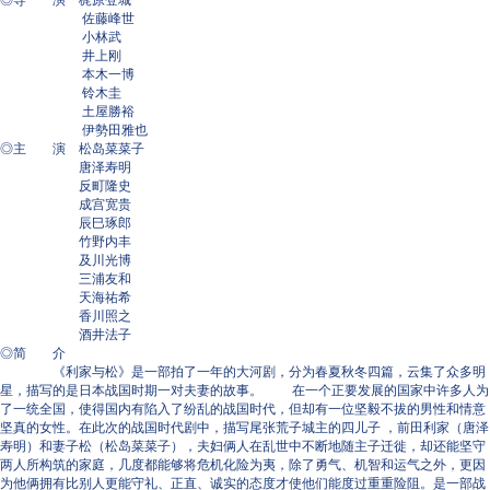
◎导 演 梶原登城
佐藤峰世
小林武
井上刚
本木一博
铃木圭
土屋勝裕
伊勢田雅也
◎主 演 松岛菜菜子
唐泽寿明
反町隆史
成宫宽贵
辰巳琢郎
竹野内丰
及川光博
三浦友和
天海祐希
香川照之
酒井法子
◎简 介
《利家与松》是一部拍了一年的大河剧，分为春夏秋冬四篇，云集了众多明
星，描写的是日本战国时期一对夫妻的故事。 在一个正要发展的国家中许多人为
了一统全国，使得国内有陷入了纷乱的战国时代，但却有一位坚毅不拔的男性和情意
坚真的女性。在此次的战国时代剧中，描写尾张荒子城主的四儿子 ，前田利家（唐泽
寿明）和妻子松（松岛菜菜子），夫妇俩人在乱世中不断地随主子迁徙，却还能坚守
两人所构筑的家庭，几度都能够将危机化险为夷，除了勇气、机智和运气之外，更因
为他俩拥有比别人更能守礼、正直、诚实的态度才使他们能度过重重险阻。是一部战