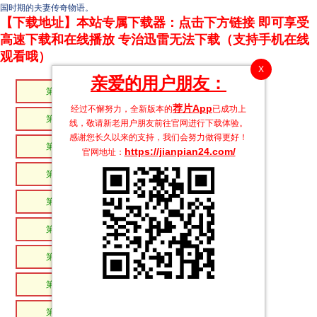
国时期的夫妻传奇物语。
【下载地址】本站专属下载器：点击下方链接 即可享受
高速下载和在线播放 专治迅雷无法下载（支持手机在线
观看哦）
X
亲爱的用户朋友：
第49集
第48集
荐片App
经过不懈努力，全新版本的
已成功上
第47集
第46集
线，敬请新老用户朋友前往官网进行下载体验。
感谢您长久以来的支持，我们会努力做得更好！
第45集
第44集
https://jianpian24.com/
官网地址：
第43集
第42集
第41集
第40集
第39集
第38集
第37集
第36集
第35集
第34集
第33集
第32集