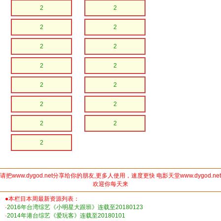
2
2
2
2
2
2
2
2
2
2
2
2
2
2
2
请把www.dygod.net分享给你的朋友,更多人使用，速度更快 电影天堂www.dygod.net
欢迎你每天来
●本栏目本周最新资源列表：
·
2016年台湾综艺《小明星大跟班》连载至20180123
·
2014年港台综艺《爱玩客》连载至20180101