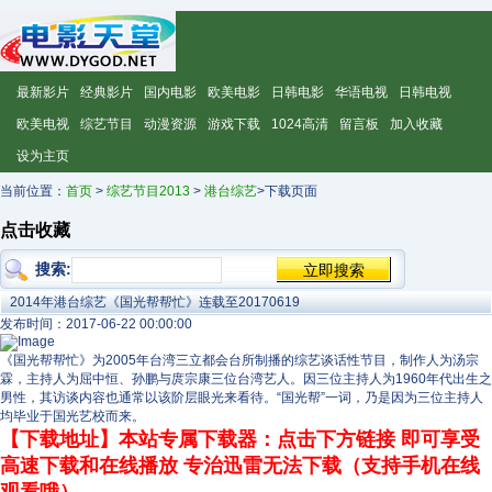
最新影片
经典影片
国内电影
欧美电影
日韩电影
华语电视
日韩电视
欧美电视
综艺节目
动漫资源
游戏下载
1024高清
留言板
加入收藏
设为主页
当前位置：
首页
>
综艺节目2013
>
港台综艺
>下载页面
点击收藏
搜索:
2014年港台综艺《国光帮帮忙》连载至20170619
发布时间：2017-06-22 00:00:00
《国光帮帮忙》为2005年台湾三立都会台所制播的综艺谈话性节目，制作人为汤宗
霖，主持人为屈中恒、孙鹏与庹宗康三位台湾艺人。因三位主持人为1960年代出生之
男性，其访谈内容也通常以该阶层眼光来看待。“国光帮”一词，乃是因为三位主持人
均毕业于国光艺校而来。
【下载地址】本站专属下载器：点击下方链接 即可享受
高速下载和在线播放 专治迅雷无法下载（支持手机在线