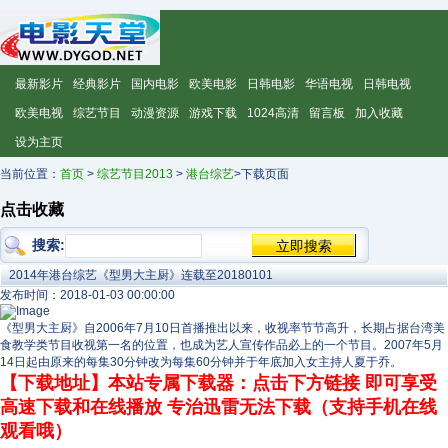
最新影片
经典影片
国内电影
欧美电影
日韩电影
华语电视
日韩电视
欧美电视
综艺节目
动漫资源
游戏下载
1024高清
留言板
加入收藏
设为主页
当前位置：
首页
>
综艺节目2013
>
港台综艺
>下载页面
点击收藏
搜索:
2014年港台综艺《型男大主厨》连载至20180101
发布时间：2018-01-03 00:00:00
《型男大主厨》自2006年7月10日首播推出以来，收视率节节高升，长期占据台湾美
食教学类节目收视第一名的位置，也成为艺人宣传作品必上的一个节目。2007年5月
14日起由原来的每集30分钟改为每集60分钟并于年底加入女主持人夏于乔。
【下载地址】本站专属下载器：点击下方链接 即可享受
高速下载和在线播放 专治迅雷无法下载（支持手机在线
观看哦）