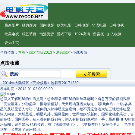
最新影片
经典影片
国内电影
欧美电影
日韩电影
华语电视
日韩电视
欧美电视
综艺节目
动漫资源
游戏下载
1024高清
留言板
加入收藏
设为主页
当前位置：
首页
>
综艺节目2013
>
港台综艺
>下载页面
点击收藏
搜索:
2014年大陆综艺《完全娱乐》连载至20171230
发布时间：2018-01-02 00:00:00
想深入了解明星的生活点滴？想全程掌握巨星的蛛丝马迹吗？瞬息万变的影剧视界，
「完全娱乐」分秒必争，报导最精彩，天天现场直播大放送，最High Speed的各类
星闻及明星艺人专访，让你的八卦神经完全启动，绝不秀逗台港大陆三地劲爆红星，
惊人内幕、大胆呈现，明星八卦，漏网星闻，世界性娱乐新闻、国际化独家采访，台
前幕後，国内国外，别人没有的我们有，别人有的我们绝对第一手，最新最HITO的娱
乐新闻，完全娱乐 精彩传送。有《我跟你拼了》、《交换梦想》等多个单元，包你看
到笑，又丰富了娱乐知识。