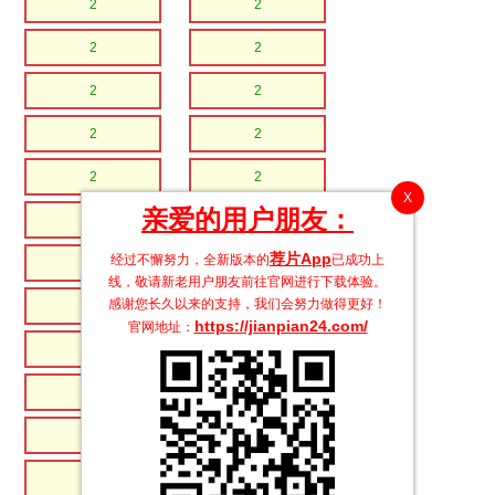
2
2
2
2
2
2
2
2
2
2
X
亲爱的用户朋友：
2
2
荐片App
经过不懈努力，全新版本的
已成功上
2
2
线，敬请新老用户朋友前往官网进行下载体验。
感谢您长久以来的支持，我们会努力做得更好！
2
2
https://jianpian24.com/
官网地址：
2
2
2
2
2
2
2
2